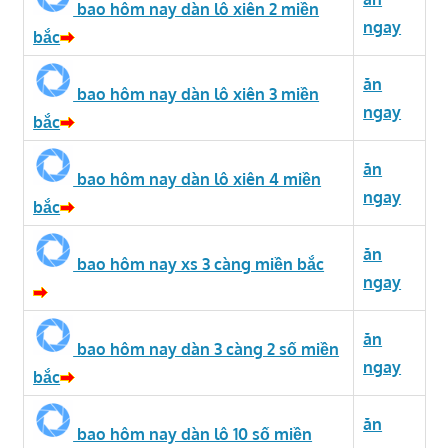
bao hôm nay dàn lô xiên 2 miền
ngay
bắc
ăn
bao hôm nay dàn lô xiên 3 miền
ngay
bắc
ăn
bao hôm nay dàn lô xiên 4 miền
ngay
bắc
ăn
bao hôm nay xs 3 càng miền bắc
ngay
ăn
bao hôm nay dàn 3 càng 2 số miền
ngay
bắc
ăn
bao hôm nay dàn lô 10 số miền