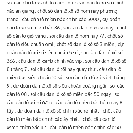
soi cầu dàn lô xsmb lô câm , dự đoán dàn lô xổ số chính
xác an giang , chốt số dàn lô xổ số hôm nay phương
trang , cầu dàn lô miền bắc chính xác 5000 , dự đoán
dàn lô xổ số miền bắc 86 , soi cầu dàn lô xổ số nay , chốt
số dàn lô giờ vàng , soi cầu dàn lô hôm nay 77 , chốt số
dàn lô siêu chuẩn omi , chốt số dàn lô xổ số 3 miền , dự
đoán dàn lô xổ số siêu chuẩn 5 số , soi cầu dàn lô xổ số
366 , cầu dàn lô xsmb chính xác vip , soi cầu dàn lô xổ số
8 tháng 7 , soi cầu dàn lô tối nay quay thử , cầu dàn lô
miền bắc siêu chuẩn 10 số , soi cầu dàn lô xổ số 4 tháng
9 , dự đoán dàn lô xổ số siêu chuẩn quảng ngãi , soi cầu
dàn lô 08 , soi cầu dàn lô xổ số miền bắc 50 ngày , soi
cầu dàn lô xổ số 6/55 , cầu dàn lô miền bắc hôm nay 8
tây , dự đoán dàn lô xổ số chính xác rẻ nhất , chốt cầu
dàn lô miền bắc chính xác ây nhất , chốt cầu dàn lô
xsmb chính xác uit , cầu dàn lô miền bắc chính xác 50