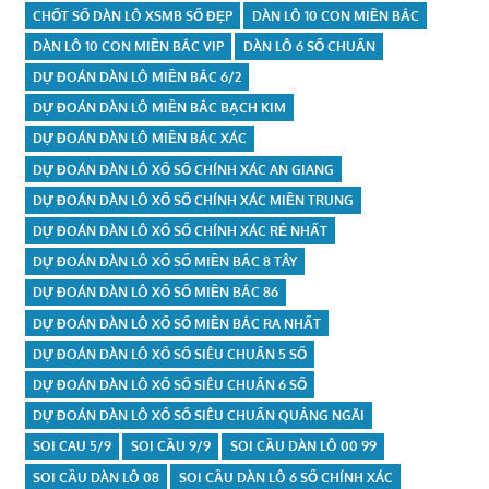
CHỐT SỐ DÀN LÔ XSMB SỐ ĐẸP
DÀN LÔ 10 CON MIỀN BẮC
DÀN LÔ 10 CON MIỀN BẮC VIP
DÀN LÔ 6 SỐ CHUẨN
DỰ ĐOÁN DÀN LÔ MIỀN BẮC 6/2
DỰ ĐOÁN DÀN LÔ MIỀN BẮC BẠCH KIM
DỰ ĐOÁN DÀN LÔ MIỀN BẮC XÁC
DỰ ĐOÁN DÀN LÔ XỔ SỐ CHÍNH XÁC AN GIANG
DỰ ĐOÁN DÀN LÔ XỔ SỐ CHÍNH XÁC MIỀN TRUNG
DỰ ĐOÁN DÀN LÔ XỔ SỐ CHÍNH XÁC RẺ NHẤT
DỰ ĐOÁN DÀN LÔ XỔ SỐ MIỀN BẮC 8 TÂY
DỰ ĐOÁN DÀN LÔ XỔ SỐ MIỀN BẮC 86
DỰ ĐOÁN DÀN LÔ XỔ SỐ MIỀN BẮC RA NHẤT
DỰ ĐOÁN DÀN LÔ XỔ SỐ SIÊU CHUẨN 5 SỐ
DỰ ĐOÁN DÀN LÔ XỔ SỐ SIÊU CHUẨN 6 SỐ
DỰ ĐOÁN DÀN LÔ XỔ SỐ SIÊU CHUẨN QUẢNG NGÃI
SOI CAU 5/9
SOI CẦU 9/9
SOI CẦU DÀN LÔ 00 99
SOI CẦU DÀN LÔ 08
SOI CẦU DÀN LÔ 6 SỐ CHÍNH XÁC