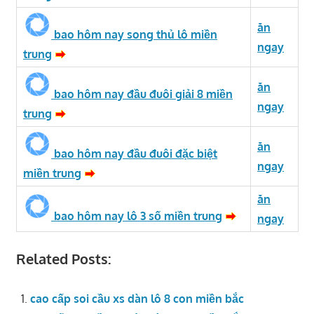
ăn
bao hôm nay song thủ lô miền
ngay
trung
ăn
bao hôm nay đầu đuôi giải 8 miền
ngay
trung
ăn
bao hôm nay đầu đuôi đặc biệt
ngay
miền trung
ăn
bao hôm nay lô 3 số miền trung
ngay
Related Posts:
cao cấp soi cầu xs dàn lô 8 con miền bắc