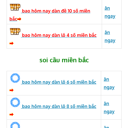
ăn
bao hôm nay dàn đề 10 số miền
ngay
bắc
ăn
bao hôm nay dàn lô 4 số miền bắc
ngay
soi cầu miền bắc
ăn
bao hôm nay dàn lô 6 số miền bắc
ngay
ăn
bao hôm nay dàn lô 8 số miền bắc
ngay
ăn