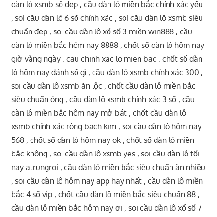
dàn lô xsmb số đẹp , cầu dàn lô miền bắc chính xác yếu
, soi cầu dàn lô 6 số chính xác , soi cầu dàn lô xsmb siêu
chuẩn đẹp , soi cầu dàn lô xổ số 3 miền win888 , cầu
dàn lô miền bắc hôm nay 8888 , chốt số dàn lô hôm nay
giờ vàng ngày , cau chinh xac lo mien bac , chốt số dàn
lô hôm nay đánh số gì , cầu dàn lô xsmb chính xác 300 ,
soi cầu dàn lô xsmb ăn lộc , chốt cầu dàn lô miền bắc
siêu chuẩn ông , cầu dàn lô xsmb chính xác 3 số , cầu
dàn lô miền bắc hôm nay mở bát , chốt cầu dàn lô
xsmb chính xác rông bạch kim , soi cầu dàn lô hôm nay
568 , chốt số dàn lô hôm nay ok , chốt số dàn lô miền
bắc không , soi cầu dàn lô xsmb yes , soi cầu dàn lô tối
nay atrungroi , cầu dàn lô miền bắc siêu chuẩn ăn nhiều
, soi cầu dàn lô hôm nay app hay nhất , cầu dàn lô miền
bắc 4 số vip , chốt cầu dàn lô miền bắc siêu chuẩn 88 ,
cầu dàn lô miền bắc hôm nay ơi , soi cầu dàn lô xổ số 7