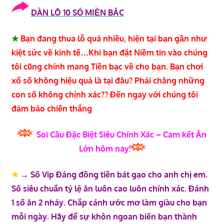
DÀN LÔ 10 SỐ MIỀN BẮC
★
Bạn đang thua lỗ quá nhiều, hiện tại bạn gần như
kiệt sức về kinh tế…Khi bạn đặt Niềm tin vào chúng
tôi cũng chính mang Tiền bạc về cho bạn. Bạn chơi
xổ số không hiệu quả là tại đâu? Phải chăng những
con số không chính xác?? Đến ngay với chúng tôi
đảm bảo chiến thắng
Soi Cầu Đặc Biệt Siêu Chính Xác – Cam kết Ăn
Lớn hôm nay!
★
→ Số Vip Đáng đồng tiền bát gạo cho anh chị em.
Số siêu chuẩn tỷ lệ ăn luôn cao luôn chính xác. Đánh
1 số ăn 2 nháy. Chắp cánh ước mơ làm giàu cho bạn
mỗi ngày. Hãy để sự khôn ngoan biến bạn thành