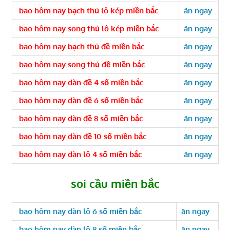
bao hôm nay bạch thủ lô kép miền bắc
ăn ngay
bao hôm nay song thủ lô kép miền bắc
ăn ngay
bao hôm nay bạch thủ đề miền bắc
ăn ngay
bao hôm nay song thủ đề miền bắc
ăn ngay
bao hôm nay dàn đề 4 số miền bắc
ăn ngay
bao hôm nay dàn đề 6 số miền bắc
ăn ngay
bao hôm nay dàn đề 8 số miền bắc
ăn ngay
bao hôm nay dàn đề 10 số miền bắc
ăn ngay
bao hôm nay dàn lô 4 số miền bắc
ăn ngay
soi cầu miền bắc
bao hôm nay dàn lô 6 số miền bắc
ăn ngay
bao hôm nay dàn lô 8 số miền bắc
ăn ngay