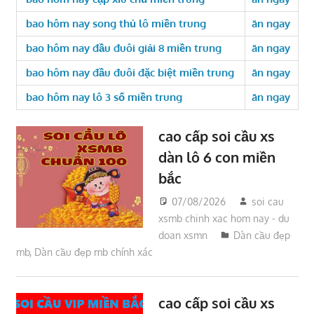
bao hôm nay song thủ lô miền trung
ăn ngay
bao hôm nay đầu đuôi giải 8 miền trung
ăn ngay
bao hôm nay đầu đuôi đặc biệt miền trung
ăn ngay
bao hôm nay lô 3 số miền trung
ăn ngay
cao cấp soi cầu xs
dàn lô 6 con miền
bắc
07/08/2026
soi cau
xsmb chinh xac hom nay - du
doan xsmn
Dàn cầu đẹp
mb
,
Dàn cầu đẹp mb chính xác
cao cấp soi cầu xs