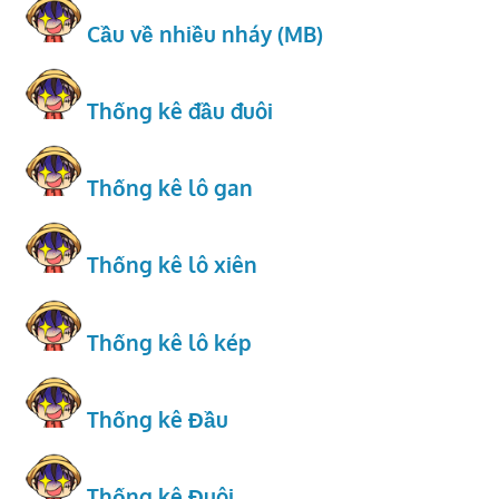
Cầu về nhiều nháy (MB)
Thống kê đầu đuôi
Thống kê lô gan
Thống kê lô xiên
Thống kê lô kép
Thống kê Đầu
Thống kê Đuôi