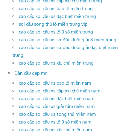
cao cấp soi cầu xs cặp xíu chủ miền trung
cao cấp soi cầu xs bao lô miền trung
cao cấp soi cầu xs đặc biệt miền trung
soi cầu song thủ lô miền trung vip
cao cấp soi cầu xs lô 3 số miền trung
cao cấp soi cầu xs sớ đầu đuôi giải 8 miền trung
cao cấp soi cầu xs sớ đầu đuôi giải đặc biệt miền
trung
cao cấp soi cầu xs xíu chủ miền trung
Dàn cầu đẹp mn
cao cấp soi cầu xs bao lô miền nam
cao cấp soi cầu xs cặp xíu chủ miền nam
cao cấp soi cầu xs đặc biệt miền nam
cao cấp soi cầu xs giải tám miền nam
cao cấp soi cầu xs song thủ miền nam
cao cấp soi cầu xs lô 3 số miền nam
cao cấp soi cầu xs xíu chủ miền nam