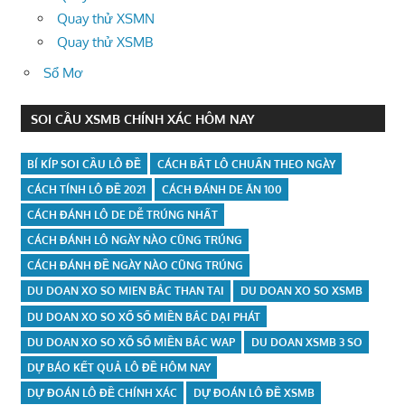
Quay thử XSMN
Quay thử XSMB
Sổ Mơ
SOI CẦU XSMB CHÍNH XÁC HÔM NAY
BÍ KÍP SOI CẦU LÔ ĐỀ
CÁCH BẮT LÔ CHUẨN THEO NGÀY
CÁCH TÍNH LÔ ĐỀ 2021
CÁCH ĐÁNH DE ĂN 100
CÁCH ĐÁNH LÔ DE DỄ TRÚNG NHẤT
CÁCH ĐÁNH LÔ NGÀY NÀO CŨNG TRÚNG
CÁCH ĐÁNH ĐỀ NGÀY NÀO CŨNG TRÚNG
DU DOAN XO SO MIEN BẮC THAN TAI
DU DOAN XO SO XSMB
DU DOAN XO SO XỔ SỐ MIỀN BẮC DẠI PHÁT
DU DOAN XO SO XỔ SỐ MIỀN BẮC WAP
DU DOAN XSMB 3 SO
DỰ BÁO KẾT QUẢ LÔ ĐỀ HÔM NAY
DỰ ĐOÁN LÔ ĐỀ CHÍNH XÁC
DỰ ĐOÁN LÔ ĐỀ XSMB