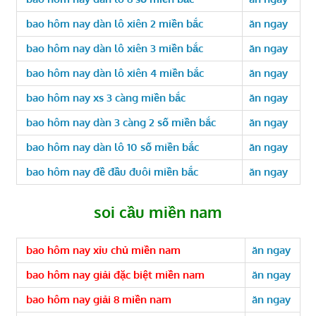
bao hôm nay dàn lô xiên 2 miền bắc
ăn ngay
bao hôm nay dàn lô xiên 3 miền bắc
ăn ngay
bao hôm nay dàn lô xiên 4 miền bắc
ăn ngay
bao hôm nay xs 3 càng miền bắc
ăn ngay
bao hôm nay dàn 3 càng 2 số miền bắc
ăn ngay
bao hôm nay dàn lô 10 số miền bắc
ăn ngay
bao hôm nay đề đầu đuôi miền bắc
ăn ngay
soi cầu miền nam
bao hôm nay xỉu chủ miền nam
ăn ngay
bao hôm nay giải đặc biệt miền nam
ăn ngay
bao hôm nay giải 8 miền nam
ăn ngay