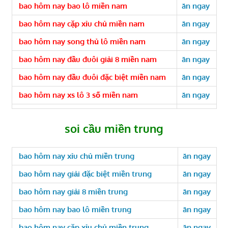
bao hôm nay bao lô miền nam
ăn ngay
bao hôm nay cặp xỉu chủ miền nam
ăn ngay
bao hôm nay song thủ lô miền nam
ăn ngay
bao hôm nay đầu đuôi giải 8 miền nam
ăn ngay
bao hôm nay đầu đuôi đặc biệt miền nam
ăn ngay
bao hôm nay xs lô 3 số miền nam
ăn ngay
soi cầu miền trung
bao hôm nay xỉu chủ miền trung
ăn ngay
bao hôm nay giải đặc biệt miền trung
ăn ngay
bao hôm nay giải 8 miền trung
ăn ngay
bao hôm nay bao lô miền trung
ăn ngay
bao hôm nay cặp xỉu chủ miền trung
ăn ngay