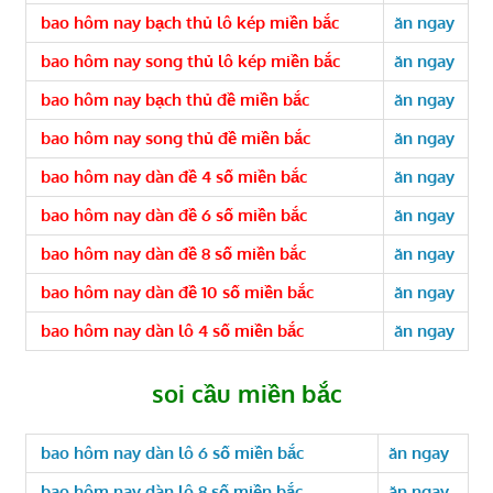
bao hôm nay bạch thủ lô kép miền bắc
ăn ngay
bao hôm nay song thủ lô kép miền bắc
ăn ngay
bao hôm nay bạch thủ đề miền bắc
ăn ngay
bao hôm nay song thủ đề miền bắc
ăn ngay
bao hôm nay dàn đề 4 số miền bắc
ăn ngay
bao hôm nay dàn đề 6 số miền bắc
ăn ngay
bao hôm nay dàn đề 8 số miền bắc
ăn ngay
bao hôm nay dàn đề 10 số miền bắc
ăn ngay
bao hôm nay dàn lô 4 số miền bắc
ăn ngay
soi cầu miền bắc
bao hôm nay dàn lô 6 số miền bắc
ăn ngay
bao hôm nay dàn lô 8 số miền bắc
ăn ngay