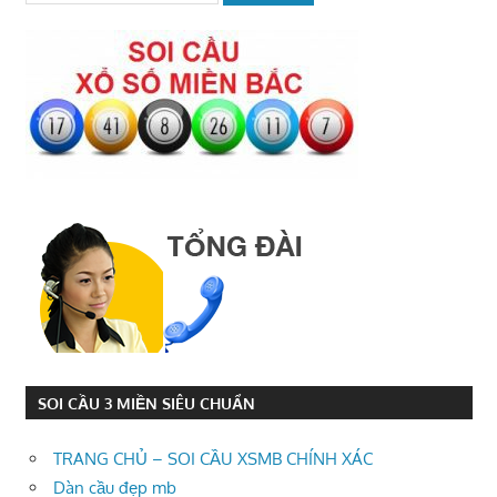
SOI CẦU 3 MIỀN SIÊU CHUẨN
TRANG CHỦ – SOI CẦU XSMB CHÍNH XÁC
Dàn cầu đẹp mb