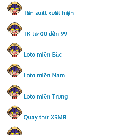
Tần suất xuất hiện
TK từ 00 đến 99
Loto miền Bắc
Loto miền Nam
Loto miền Trung
Quay thử XSMB