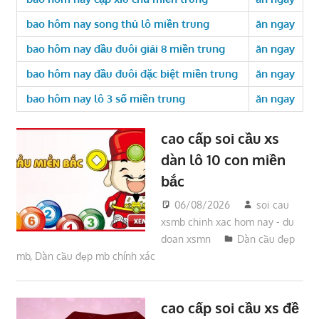
bao hôm nay song thủ lô miền trung
ăn ngay
bao hôm nay đầu đuôi giải 8 miền trung
ăn ngay
bao hôm nay đầu đuôi đặc biệt miền trung
ăn ngay
bao hôm nay lô 3 số miền trung
ăn ngay
cao cấp soi cầu xs
dàn lô 10 con miền
bắc
06/08/2026
soi cau
xsmb chinh xac hom nay - du
doan xsmn
Dàn cầu đẹp
mb
,
Dàn cầu đẹp mb chính xác
cao cấp soi cầu xs đề