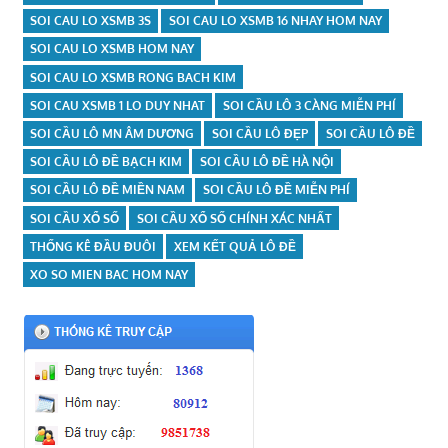
SOI CAU LO XSMB 3S
SOI CAU LO XSMB 16 NHAY HOM NAY
SOI CAU LO XSMB HOM NAY
SOI CAU LO XSMB RONG BACH KIM
SOI CAU XSMB 1 LO DUY NHAT
SOI CẦU LÔ 3 CÀNG MIỄN PHÍ
SOI CẦU LÔ MN ÂM DƯƠNG
SOI CẦU LÔ ĐẸP
SOI CẦU LÔ ĐỀ
SOI CẦU LÔ ĐỀ BẠCH KIM
SOI CẦU LÔ ĐỀ HÀ NỘI
SOI CẦU LÔ ĐỀ MIỀN NAM
SOI CẦU LÔ ĐỀ MIỄN PHÍ
SOI CẦU XỔ SỐ
SOI CẦU XỔ SỐ CHÍNH XÁC NHẤT
THỐNG KÊ ĐẦU ĐUÔI
XEM KẾT QUẢ LÔ ĐỀ
XO SO MIEN BAC HOM NAY