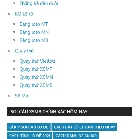
Thống kê đầu đuôi
KQ Lô tô
Bảng loto MT
Bảng loto MN
Bảng loto MB
Quay thử
Quay thử Vietlott
Quay thử XSMT
Quay thử XSMN
Quay thử XSMB
Sổ Mơ
SOI CẦU XSMB CHÍNH XÁC HÔM NAY
BÍ KÍP SOI CẦU LÔ ĐỀ
CÁCH BẮT LÔ CHUẨN THEO NGÀY
CÁCH TÍNH LÔ ĐỀ 2021
CÁCH ĐÁNH DE ĂN 100