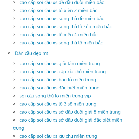
cao cấp soi cầu xs đề đầu đuôi miền bắc
cao cấp soi cầu xs lô xiên 2 miền bắc
cao cấp soi cầu xs song thủ đề miền bắc
cao cấp soi cầu xs song thủ lô kép miền bắc
cao cấp soi cầu xs lô xiên 4 miền bắc
cao cấp soi cầu xs song thủ lô miền bắc
Dàn cầu đẹp mt
cao cấp soi cầu xs giải tám miền trung
cao cấp soi cầu xs cặp xíu chủ miền trung
cao cấp soi cầu xs bao lô miền trung
cao cấp soi cầu xs đặc biệt miền trung
soi cầu song thủ lô miền trung vip
cao cấp soi cầu xs lô 3 số miền trung
cao cấp soi cầu xs sớ đầu đuôi giải 8 miền trung
cao cấp soi cầu xs sớ đầu đuôi giải đặc biệt miền
trung
cao cấp soi cầu xs xíu chủ miền trung