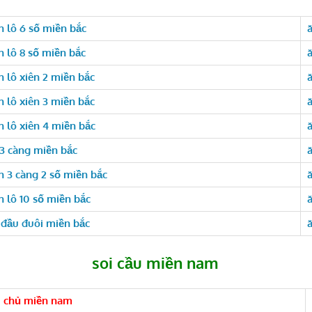
 lô 6 số miền bắc
 lô 8 số miền bắc
 lô xiên 2 miền bắc
 lô xiên 3 miền bắc
 lô xiên 4 miền bắc
3 càng miền bắc
 3 càng 2 số miền bắc
 lô 10 số miền bắc
đầu đuôi miền bắc
soi cầu miền nam
u chủ miền nam