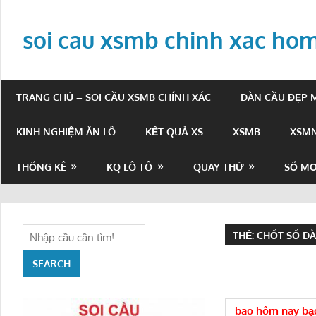
Skip
to
soi cau xsmb chinh xac ho
content
soi
cau
TRANG CHỦ – SOI CẦU XSMB CHÍNH XÁC
DÀN CẦU ĐẸP 
xsmb
chinh
KINH NGHIỆM ĂN LÔ
KẾT QUẢ XS
XSMB
XSM
xac
hom
THỐNG KÊ
KQ LÔ TÔ
QUAY THỬ
SỔ M
nay
–
du
doan
THẺ:
CHỐT SỐ DÀ
xsmn
SEARCH
bao hôm nay bạc