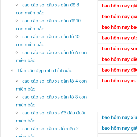
cao cấp soi cầu xs dàn đề 8
bao hôm nay giả
con miền bắc
bao hôm nay giả
cao cấp soi cầu xs dàn đề 10
bao hôm nay ba
con miền bắc
cao cấp soi cầu xs dàn lô 10
bao hôm nay cặp
con miền bắc
bao hôm nay son
cao cấp soi cầu xs dàn lô 6 con
bao hôm nay đầu
miền bắc
bao hôm nay đầu
Dàn cầu đẹp mb chính xác
bao hôm nay xs 
cao cấp soi cầu xs dàn lô 4 con
miền bắc
cao cấp soi cầu xs dàn lô 8 con
miền bắc
cao cấp soi cầu xs đề đầu đuôi
bao hôm nay xỉu
miền bắc
bao hôm nay giải
cao cấp soi cầu xs lô xiên 2
miền bắc