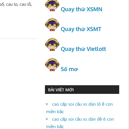
ố, cau lo, cau lô,
Quay thử XSMN
Quay thử XSMT
Quay thử Vietlott
Sổ mơ
BÀI VIẾT MỚI
cao cấp soi cầu xs dàn lô 8 con
miền bắc
cao cấp soi cầu xs dàn đề 6 con
miền bắc