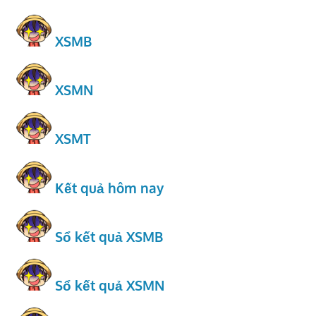
XSMB
XSMN
XSMT
Kết quả hôm nay
Sổ kết quả XSMB
Sổ kết quả XSMN