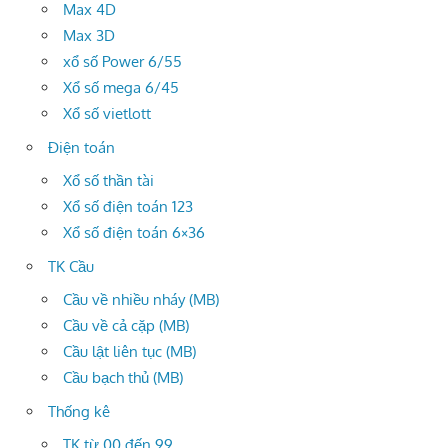
Max 4D
Max 3D
xổ số Power 6/55
Xổ số mega 6/45
Xổ số vietlott
Điện toán
Xổ số thần tài
Xổ số điện toán 123
Xổ số điện toán 6×36
TK Cầu
Cầu về nhiều nháy (MB)
Cầu về cả cặp (MB)
Cầu lật liên tục (MB)
Cầu bạch thủ (MB)
Thống kê
TK từ 00 đến 99