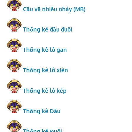
Cầu về nhiều nháy (MB)
Thống kê đầu đuôi
Thống kê lô gan
Thống kê lô xiên
Thống kê lô kép
Thống kê Đầu
Thống kê Đuôi