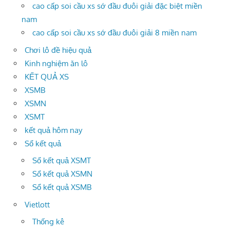
cao cấp soi cầu xs sớ đầu đuôi giải đặc biệt miền
nam
cao cấp soi cầu xs sớ đầu đuôi giải 8 miền nam
Chơi lô đề hiệu quả
Kinh nghiệm ăn lô
KẾT QUẢ XS
XSMB
XSMN
XSMT
kết quả hôm nay
Sổ kết quả
Sổ kết quả XSMT
Sổ kết quả XSMN
Sổ kết quả XSMB
Vietlott
Thống kê