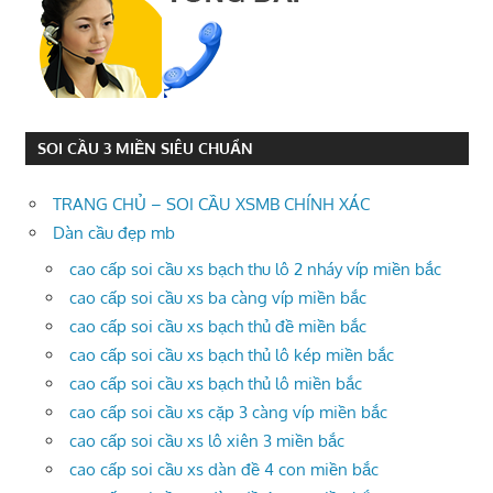
SOI CẦU 3 MIỀN SIÊU CHUẨN
TRANG CHỦ – SOI CẦU XSMB CHÍNH XÁC
Dàn cầu đẹp mb
cao cấp soi cầu xs bạch thu lô 2 nháy víp miền bắc
cao cấp soi cầu xs ba càng víp miền bắc
cao cấp soi cầu xs bạch thủ đề miền bắc
cao cấp soi cầu xs bạch thủ lô kép miền bắc
cao cấp soi cầu xs bạch thủ lô miền bắc
cao cấp soi cầu xs cặp 3 càng víp miền bắc
cao cấp soi cầu xs lô xiên 3 miền bắc
cao cấp soi cầu xs dàn đề 4 con miền bắc