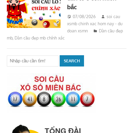
bắc
07/08/2026
soi cau
xsmb chinh xac hom nay - du
doan xsmn
Dàn cầu đẹp
mb
,
Dàn cầu đẹp mb chính xác
SEARCH