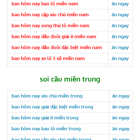
bao hôm nay bao lô miền nam
ăn ngay
bao hôm nay cặp xỉu chủ miền nam
ăn ngay
bao hôm nay song thủ lô miền nam
ăn ngay
bao hôm nay đầu đuôi giải 8 miền nam
ăn ngay
bao hôm nay đầu đuôi đặc biệt miền nam
ăn ngay
bao hôm nay xs lô 3 số miền nam
ăn ngay
soi cầu miền trung
bao hôm nay xỉu chủ miền trung
ăn ngay
bao hôm nay giải đặc biệt miền trung
ăn ngay
bao hôm nay giải 8 miền trung
ăn ngay
bao hôm nay bao lô miền trung
ăn ngay
bao hôm nay cặp xỉu chủ miền trung
ăn ngay