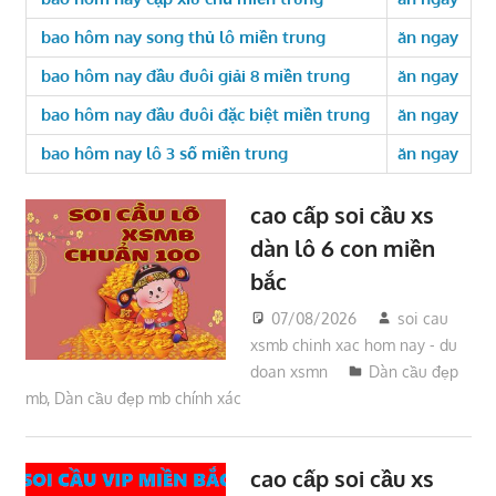
bao hôm nay song thủ lô miền trung
ăn ngay
bao hôm nay đầu đuôi giải 8 miền trung
ăn ngay
bao hôm nay đầu đuôi đặc biệt miền trung
ăn ngay
bao hôm nay lô 3 số miền trung
ăn ngay
cao cấp soi cầu xs
dàn lô 6 con miền
bắc
07/08/2026
soi cau
xsmb chinh xac hom nay - du
doan xsmn
Dàn cầu đẹp
mb
,
Dàn cầu đẹp mb chính xác
cao cấp soi cầu xs