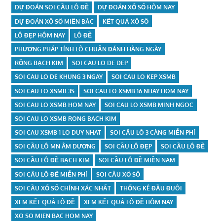
DỰ ĐOÁN SOI CẦU LÔ ĐỀ
DỰ ĐOÁN XỔ SỐ HÔM NAY
DỰ ĐOÁN XỔ SỐ MIỀN BẮC
KẾT QUẢ XỔ SỐ
LÔ ĐẸP HÔM NAY
LÔ ĐỀ
PHƯƠNG PHÁP TÍNH LÔ CHUẨN ĐÁNH HÀNG NGÀY
RỒNG BẠCH KIM
SOI CAU LO DE DEP
SOI CAU LO DE KHUNG 3 NGAY
SOI CAU LO KEP XSMB
SOI CAU LO XSMB 3S
SOI CAU LO XSMB 16 NHAY HOM NAY
SOI CAU LO XSMB HOM NAY
SOI CAU LO XSMB MINH NGOC
SOI CAU LO XSMB RONG BACH KIM
SOI CAU XSMB 1 LO DUY NHAT
SOI CẦU LÔ 3 CÀNG MIỄN PHÍ
SOI CẦU LÔ MN ÂM DƯƠNG
SOI CẦU LÔ ĐẸP
SOI CẦU LÔ ĐỀ
SOI CẦU LÔ ĐỀ BẠCH KIM
SOI CẦU LÔ ĐỀ MIỀN NAM
SOI CẦU LÔ ĐỀ MIỄN PHÍ
SOI CẦU XỔ SỐ
SOI CẦU XỔ SỐ CHÍNH XÁC NHẤT
THỐNG KÊ ĐẦU ĐUÔI
XEM KẾT QUẢ LÔ ĐỀ
XEM KẾT QUẢ LÔ ĐỀ HÔM NAY
XO SO MIEN BAC HOM NAY