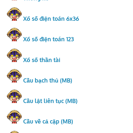
Xổ số điện toán 6x36
Xổ số điện toán 123
Xổ số thần tài
Cầu bạch thủ (MB)
Cầu lật liên tục (MB)
Cầu về cả cặp (MB)