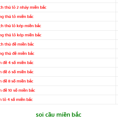
h thủ lô 2 nháy miền bắc
g thủ lô miền bắc
h thủ lô kép miền bắc
g thủ lô kép miền bắc
h thủ đề miền bắc
g thủ đề miền bắc
 đề 4 số miền bắc
 đề 6 số miền bắc
 đề 8 số miền bắc
 đề 10 số miền bắc
 lô 4 số miền bắc
soi cầu miền bắc