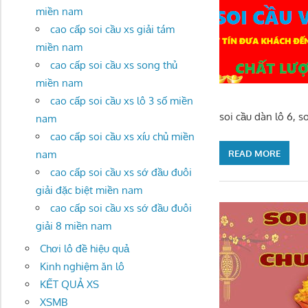
miền nam
cao cấp soi cầu xs giải tám
miền nam
cao cấp soi cầu xs song thủ
miền nam
cao cấp soi cầu xs lô 3 số miền
soi cầu dàn lô 6, s
nam
cao cấp soi cầu xs xíu chủ miền
READ MORE
nam
cao cấp soi cầu xs sớ đầu đuôi
giải đặc biệt miền nam
cao cấp soi cầu xs sớ đầu đuôi
giải 8 miền nam
Chơi lô đề hiệu quả
Kinh nghiệm ăn lô
KẾT QUẢ XS
XSMB