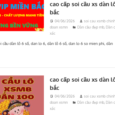
cao cấp soi cầu xs dàn l
bắc
04/06/2026
soi cau xsmb chin
doan xsmn
Dàn cầu đẹp mb
,
Dàn c
xác
oi cầu dàn lô 6 số, dan lo 6, dàn lô 6 số, dan lo 6 so mien phi, dàn
cao cấp soi cầu xs dàn l
bắc
04/06/2026
soi cau xsmb chin
doan xsmn
Dàn cầu đẹp mb
,
Dàn c
xác