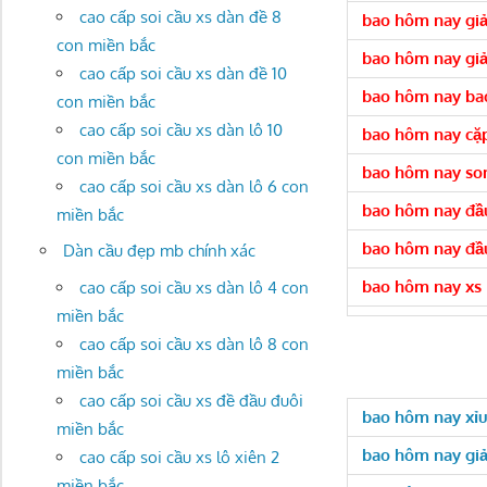
cao cấp soi cầu xs dàn đề 8
bao hôm nay giả
con miền bắc
bao hôm nay giả
cao cấp soi cầu xs dàn đề 10
bao hôm nay ba
con miền bắc
cao cấp soi cầu xs dàn lô 10
bao hôm nay cặp
con miền bắc
bao hôm nay son
cao cấp soi cầu xs dàn lô 6 con
bao hôm nay đầu
miền bắc
bao hôm nay đầu
Dàn cầu đẹp mb chính xác
bao hôm nay xs 
cao cấp soi cầu xs dàn lô 4 con
miền bắc
cao cấp soi cầu xs dàn lô 8 con
miền bắc
cao cấp soi cầu xs đề đầu đuôi
bao hôm nay xỉu
miền bắc
bao hôm nay giải
cao cấp soi cầu xs lô xiên 2
miền bắc