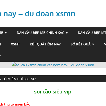
m nay – du doan xsmn
MB
DÀN CẦU ĐẸP MB CHÍNH XÁC
DÀN CẦU ĐẸP M
N
XSMT
KẾT QUẢ HÔM NAY
SỔ KẾT QUẢ
Ơ
 LÔ MIỄN PHÍ 888 247
soi cầu siêu vip
h thủ lô miền bắc