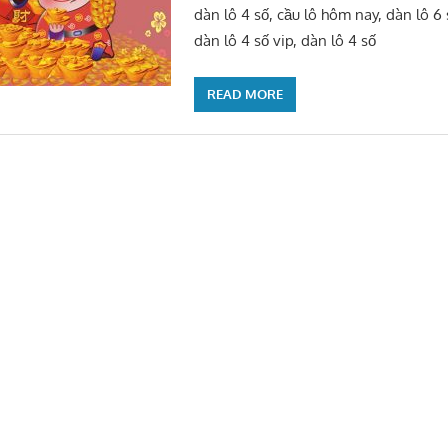
dàn lô 4 số, cầu lô hôm nay, dàn lô 6 s
dàn lô 4 số vip, dàn lô 4 số
READ MORE