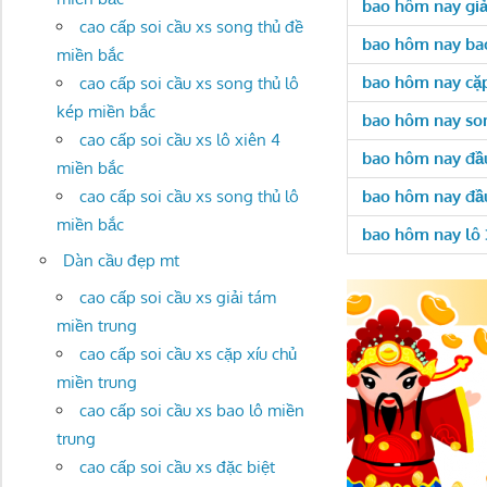
bao hôm nay giả
cao cấp soi cầu xs song thủ đề
bao hôm nay bao
miền bắc
bao hôm nay cặp
cao cấp soi cầu xs song thủ lô
kép miền bắc
bao hôm nay son
cao cấp soi cầu xs lô xiên 4
bao hôm nay đầu
miền bắc
cao cấp soi cầu xs song thủ lô
bao hôm nay đầu
miền bắc
bao hôm nay lô 
Dàn cầu đẹp mt
cao cấp soi cầu xs giải tám
miền trung
cao cấp soi cầu xs cặp xíu chủ
miền trung
cao cấp soi cầu xs bao lô miền
trung
cao cấp soi cầu xs đặc biệt