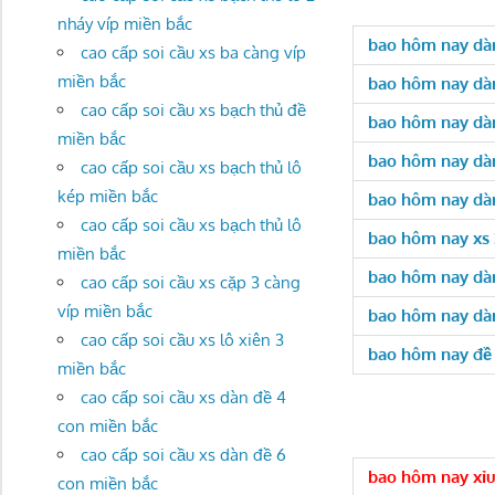
nháy víp miền bắc
bao hôm nay dàn
cao cấp soi cầu xs ba càng víp
miền bắc
bao hôm nay dàn
cao cấp soi cầu xs bạch thủ đề
bao hôm nay dàn
miền bắc
bao hôm nay dàn
cao cấp soi cầu xs bạch thủ lô
kép miền bắc
bao hôm nay dàn
cao cấp soi cầu xs bạch thủ lô
bao hôm nay xs 
miền bắc
bao hôm nay dàn
cao cấp soi cầu xs cặp 3 càng
víp miền bắc
bao hôm nay dàn
cao cấp soi cầu xs lô xiên 3
bao hôm nay đề 
miền bắc
cao cấp soi cầu xs dàn đề 4
con miền bắc
cao cấp soi cầu xs dàn đề 6
bao hôm nay xỉ
con miền bắc