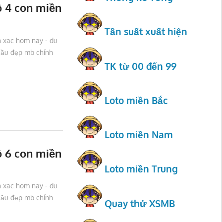
ô 4 con miền
Tần suất xuất hiện
h xac hom nay - du
ầu đẹp mb chính
TK từ 00 đến 99
Loto miền Bắc
Loto miền Nam
ô 6 con miền
Loto miền Trung
h xac hom nay - du
ầu đẹp mb chính
Quay thử XSMB