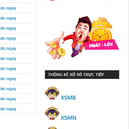
ăn ngay
ăn ngay
ăn ngay
ăn ngay
ăn ngay
ăn ngay
ăn ngay
THỐNG KÊ XỔ SỐ TRỰC TIẾP
ăn ngay
ăn ngay
XSMB
ăn ngay
ăn ngay
XSMN