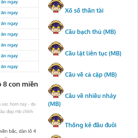
ăn ngay
Xổ số thần tài
ăn ngay
ăn ngay
Cầu bạch thủ (MB)
ăn ngay
ăn ngay
Cầu lật liên tục (MB)
ăn ngay
ăn ngay
Cầu về cả cặp (MB)
ô 8 con miền
Cầu về nhiều nháy
(MB)
h xac hom nay - du
ầu đẹp mb chính
Thống kê đầu đuôi
miền bắc, dàn lô 4