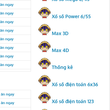
ăn ngay
ăn ngay
Xổ số Power 6/55
ăn ngay
ăn ngay
Max 3D
ăn ngay
ăn ngay
Max 4D
ăn ngay
ăn ngay
Thống kê
Xổ số điện toán 6x36
ăn ngay
Xổ số điện toán 123
ăn ngay