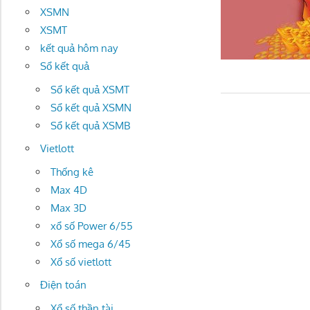
XSMN
XSMT
kết quả hôm nay
Sổ kết quả
Sổ kết quả XSMT
Sổ kết quả XSMN
Sổ kết quả XSMB
Vietlott
Thống kê
Max 4D
Max 3D
xổ số Power 6/55
Xổ số mega 6/45
Xổ số vietlott
Điện toán
Xổ số thần tài