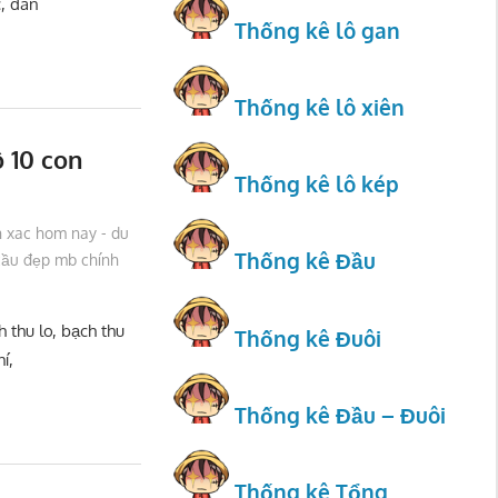
c, dàn
Thống kê lô gan
Thống kê lô xiên
ô 10 con
Thống kê lô kép
h xac hom nay - du
Thống kê Đầu
ầu đẹp mb chính
h thu lo, bạch thu
Thống kê Đuôi
í,
Thống kê Đầu – Đuôi
Thống kê Tổng