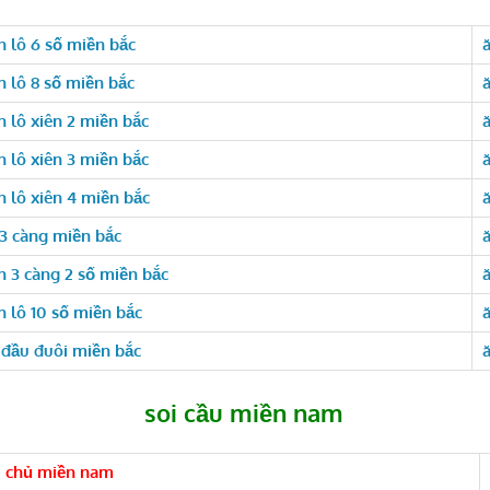
 lô 6 số miền bắc
 lô 8 số miền bắc
 lô xiên 2 miền bắc
 lô xiên 3 miền bắc
 lô xiên 4 miền bắc
3 càng miền bắc
 3 càng 2 số miền bắc
 lô 10 số miền bắc
đầu đuôi miền bắc
soi cầu miền nam
u chủ miền nam