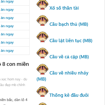
ăn ngay
Xổ số thần tài
ăn ngay
ăn ngay
Cầu bạch thủ (MB)
ăn ngay
ăn ngay
Cầu lật liên tục (MB)
ăn ngay
ăn ngay
Cầu về cả cặp (MB)
ô 8 con miền
Cầu về nhiều nháy
(MB)
h xac hom nay - du
ầu đẹp mb chính
Thống kê đầu đuôi
miền bắc, dàn lô 4