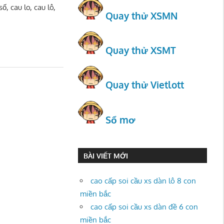
ố, cau lo, cau lô,
Quay thử XSMN
Quay thử XSMT
Quay thử Vietlott
Sổ mơ
BÀI VIẾT MỚI
cao cấp soi cầu xs dàn lô 8 con
miền bắc
cao cấp soi cầu xs dàn đề 6 con
miền bắc