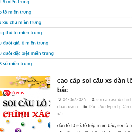
i 8 miền trung
 lô miền trung
 xỉu chủ miền trung
g thủ lô miền trung
 đuôi giải 8 miền trung
 đuôi đặc biệt miền trung
3 số miền trung
cao cấp soi cầu xs dàn l
bắc
04/06/2026
soi cau xsmb chin
doan xsmn
Dàn cầu đẹp mb
,
Dàn c
xác
dàn lô 10 số, lô kép miền bắc, soi lô 