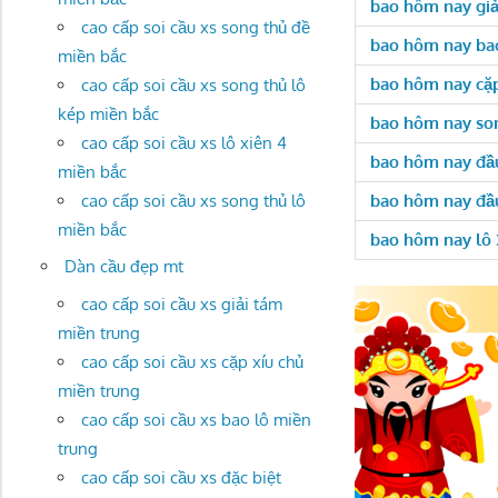
bao hôm nay giả
cao cấp soi cầu xs song thủ đề
bao hôm nay bao
miền bắc
bao hôm nay cặp
cao cấp soi cầu xs song thủ lô
kép miền bắc
bao hôm nay son
cao cấp soi cầu xs lô xiên 4
bao hôm nay đầu
miền bắc
cao cấp soi cầu xs song thủ lô
bao hôm nay đầu
miền bắc
bao hôm nay lô 
Dàn cầu đẹp mt
cao cấp soi cầu xs giải tám
miền trung
cao cấp soi cầu xs cặp xíu chủ
miền trung
cao cấp soi cầu xs bao lô miền
trung
cao cấp soi cầu xs đặc biệt