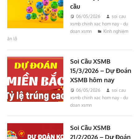
cầu
06/05/2026
soi cau
xsmb chinh xac hom nay - du
doan xsmn
Kinh nghiệm
ăn lô
Soi Cầu XSMB
15/3/2026 – Dự Đoán
XSMB hôm nay
06/05/2026
soi cau
xsmb chinh xac hom nay - du
doan xsmn
Soi Cầu XSMB
21/2/2026 – Dự Đoán