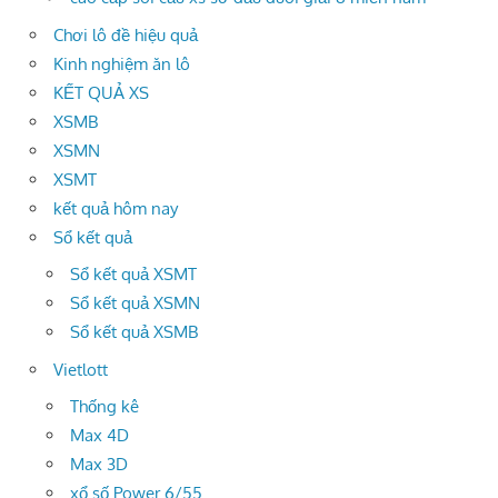
Chơi lô đề hiệu quả
Kinh nghiệm ăn lô
KẾT QUẢ XS
XSMB
XSMN
XSMT
kết quả hôm nay
Sổ kết quả
Sổ kết quả XSMT
Sổ kết quả XSMN
Sổ kết quả XSMB
Vietlott
Thống kê
Max 4D
Max 3D
xổ số Power 6/55