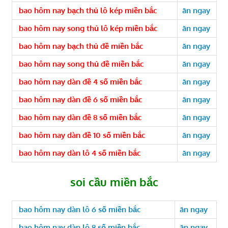
bao hôm nay bạch thủ lô kép miền bắc
ăn ngay
bao hôm nay song thủ lô kép miền bắc
ăn ngay
bao hôm nay bạch thủ đề miền bắc
ăn ngay
bao hôm nay song thủ đề miền bắc
ăn ngay
bao hôm nay dàn đề 4 số miền bắc
ăn ngay
bao hôm nay dàn đề 6 số miền bắc
ăn ngay
bao hôm nay dàn đề 8 số miền bắc
ăn ngay
bao hôm nay dàn đề 10 số miền bắc
ăn ngay
bao hôm nay dàn lô 4 số miền bắc
ăn ngay
soi cầu miền bắc
bao hôm nay dàn lô 6 số miền bắc
ăn ngay
bao hôm nay dàn lô 8 số miền bắc
ăn ngay