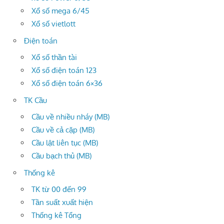
Xổ số mega 6/45
Xổ số vietlott
Điện toán
Xổ số thần tài
Xổ số điện toán 123
Xổ số điện toán 6×36
TK Cầu
Cầu về nhiều nháy (MB)
Cầu về cả cặp (MB)
Cầu lật liên tục (MB)
Cầu bạch thủ (MB)
Thống kê
TK từ 00 đến 99
Tần suất xuất hiện
Thống kê Tổng