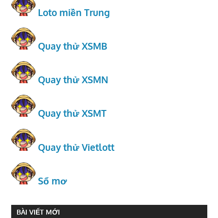
Loto miền Trung
Quay thử XSMB
Quay thử XSMN
Quay thử XSMT
Quay thử Vietlott
Sổ mơ
BÀI VIẾT MỚI