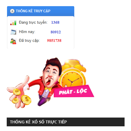
THỐNG KÊ XỔ SỐ TRỰC TIẾP