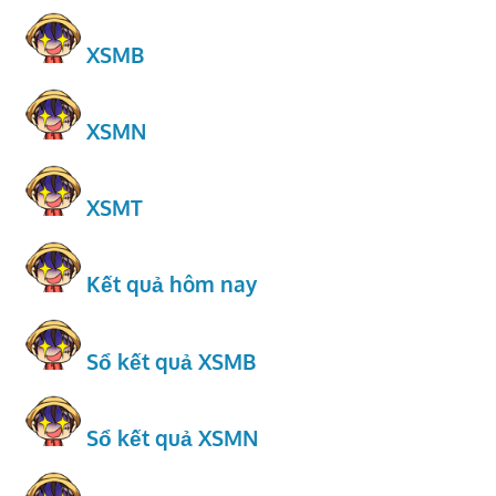
XSMB
XSMN
XSMT
Kết quả hôm nay
Sổ kết quả XSMB
Sổ kết quả XSMN