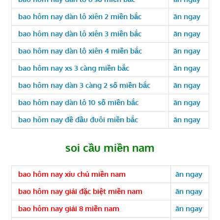
bao hôm nay dàn lô xiên 2 miền bắc
ăn ngay
bao hôm nay dàn lô xiên 3 miền bắc
ăn ngay
bao hôm nay dàn lô xiên 4 miền bắc
ăn ngay
bao hôm nay xs 3 càng miền bắc
ăn ngay
bao hôm nay dàn 3 càng 2 số miền bắc
ăn ngay
bao hôm nay dàn lô 10 số miền bắc
ăn ngay
bao hôm nay đề đầu đuôi miền bắc
ăn ngay
soi cầu miền nam
bao hôm nay xỉu chủ miền nam
ăn ngay
bao hôm nay giải đặc biệt miền nam
ăn ngay
bao hôm nay giải 8 miền nam
ăn ngay