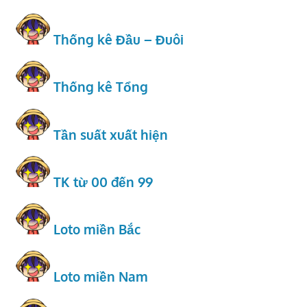
Thống kê Đầu – Đuôi
Thống kê Tổng
Tần suất xuất hiện
TK từ 00 đến 99
Loto miền Bắc
Loto miền Nam