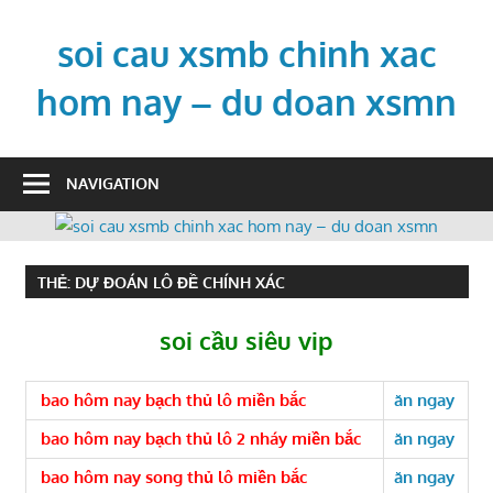
Skip
to
soi cau xsmb chinh xac
content
hom nay – du doan xsmn
soi
cau
NAVIGATION
xsmb
chinh
xac
THẺ:
DỰ ĐOÁN LÔ ĐỀ CHÍNH XÁC
hom
nay
soi cầu siêu vip
–
du
bao hôm nay bạch thủ lô miền bắc
ăn ngay
doan
xsmn
bao hôm nay bạch thủ lô 2 nháy miền bắc
ăn ngay
bao hôm nay song thủ lô miền bắc
ăn ngay