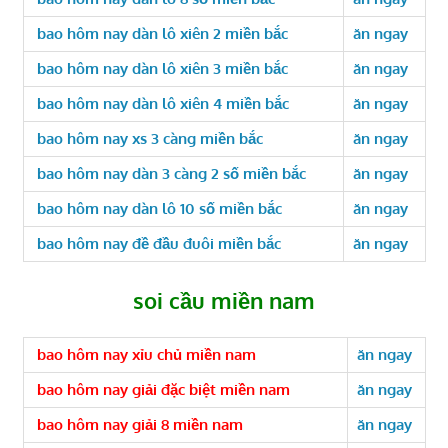
bao hôm nay dàn lô xiên 2 miền bắc
ăn ngay
bao hôm nay dàn lô xiên 3 miền bắc
ăn ngay
bao hôm nay dàn lô xiên 4 miền bắc
ăn ngay
bao hôm nay xs 3 càng miền bắc
ăn ngay
bao hôm nay dàn 3 càng 2 số miền bắc
ăn ngay
bao hôm nay dàn lô 10 số miền bắc
ăn ngay
bao hôm nay đề đầu đuôi miền bắc
ăn ngay
soi cầu miền nam
bao hôm nay xỉu chủ miền nam
ăn ngay
bao hôm nay giải đặc biệt miền nam
ăn ngay
bao hôm nay giải 8 miền nam
ăn ngay