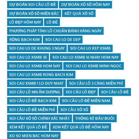
DỰ ĐOÁN SOI CẦU LÔ ĐỀ
DỰ ĐOÁN XỔ SỐ HÔM NAY
DỰ ĐOÁN XỔ SỐ MIỀN BẮC
KẾT QUẢ XỔ SỐ
LÔ ĐẸP HÔM NAY
LÔ ĐỀ
PHƯƠNG PHÁP TÍNH LÔ CHUẨN ĐÁNH HÀNG NGÀY
RỒNG BẠCH KIM
SOI CAU LO DE DEP
SOI CAU LO DE KHUNG 3 NGAY
SOI CAU LO KEP XSMB
SOI CAU LO XSMB 3S
SOI CAU LO XSMB 16 NHAY HOM NAY
SOI CAU LO XSMB HOM NAY
SOI CAU LO XSMB MINH NGOC
SOI CAU LO XSMB RONG BACH KIM
SOI CAU XSMB 1 LO DUY NHAT
SOI CẦU LÔ 3 CÀNG MIỄN PHÍ
SOI CẦU LÔ MN ÂM DƯƠNG
SOI CẦU LÔ ĐẸP
SOI CẦU LÔ ĐỀ
SOI CẦU LÔ ĐỀ BẠCH KIM
SOI CẦU LÔ ĐỀ MIỀN NAM
SOI CẦU LÔ ĐỀ MIỄN PHÍ
SOI CẦU XỔ SỐ
SOI CẦU XỔ SỐ CHÍNH XÁC NHẤT
THỐNG KÊ ĐẦU ĐUÔI
XEM KẾT QUẢ LÔ ĐỀ
XEM KẾT QUẢ LÔ ĐỀ HÔM NAY
XO SO MIEN BAC HOM NAY