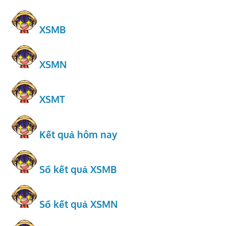
XSMB
XSMN
XSMT
Kết quả hôm nay
Sổ kết quả XSMB
Sổ kết quả XSMN