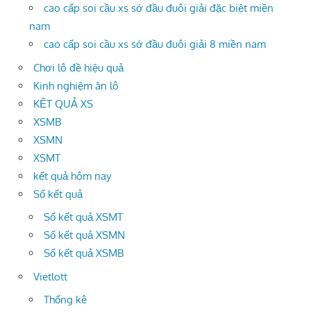
cao cấp soi cầu xs sớ đầu đuôi giải đặc biệt miền
nam
cao cấp soi cầu xs sớ đầu đuôi giải 8 miền nam
Chơi lô đề hiệu quả
Kinh nghiệm ăn lô
KẾT QUẢ XS
XSMB
XSMN
XSMT
kết quả hôm nay
Sổ kết quả
Sổ kết quả XSMT
Sổ kết quả XSMN
Sổ kết quả XSMB
Vietlott
Thống kê