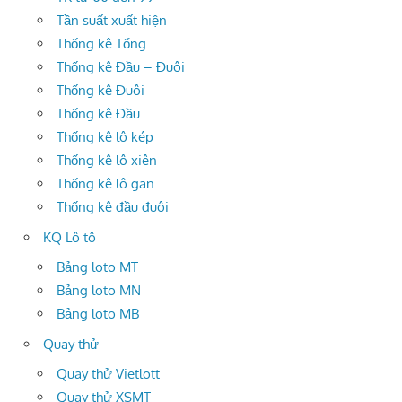
Tần suất xuất hiện
Thống kê Tổng
Thống kê Đầu – Đuôi
Thống kê Đuôi
Thống kê Đầu
Thống kê lô kép
Thống kê lô xiên
Thống kê lô gan
Thống kê đầu đuôi
KQ Lô tô
Bảng loto MT
Bảng loto MN
Bảng loto MB
Quay thử
Quay thử Vietlott
Quay thử XSMT