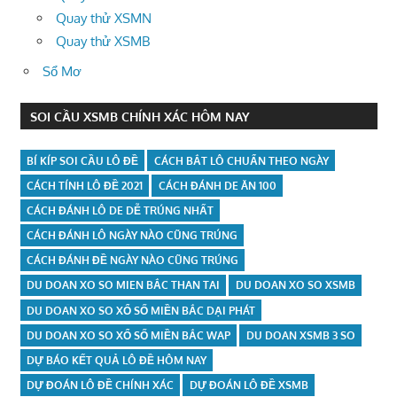
Quay thử XSMN
Quay thử XSMB
Sổ Mơ
SOI CẦU XSMB CHÍNH XÁC HÔM NAY
BÍ KÍP SOI CẦU LÔ ĐỀ
CÁCH BẮT LÔ CHUẨN THEO NGÀY
CÁCH TÍNH LÔ ĐỀ 2021
CÁCH ĐÁNH DE ĂN 100
CÁCH ĐÁNH LÔ DE DỄ TRÚNG NHẤT
CÁCH ĐÁNH LÔ NGÀY NÀO CŨNG TRÚNG
CÁCH ĐÁNH ĐỀ NGÀY NÀO CŨNG TRÚNG
DU DOAN XO SO MIEN BẮC THAN TAI
DU DOAN XO SO XSMB
DU DOAN XO SO XỔ SỐ MIỀN BẮC DẠI PHÁT
DU DOAN XO SO XỔ SỐ MIỀN BẮC WAP
DU DOAN XSMB 3 SO
DỰ BÁO KẾT QUẢ LÔ ĐỀ HÔM NAY
DỰ ĐOÁN LÔ ĐỀ CHÍNH XÁC
DỰ ĐOÁN LÔ ĐỀ XSMB