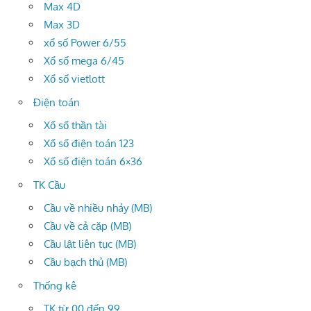
Max 4D
Max 3D
xổ số Power 6/55
Xổ số mega 6/45
Xổ số vietlott
Điện toán
Xổ số thần tài
Xổ số điện toán 123
Xổ số điện toán 6×36
TK Cầu
Cầu về nhiều nháy (MB)
Cầu về cả cặp (MB)
Cầu lật liên tục (MB)
Cầu bạch thủ (MB)
Thống kê
TK từ 00 đến 99