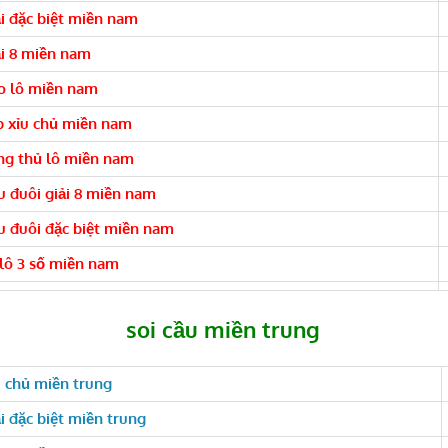
i đặc biệt miền nam
i 8 miền nam
o lô miền nam
 xỉu chủ miền nam
g thủ lô miền nam
 đuôi giải 8 miền nam
 đuôi đặc biệt miền nam
lô 3 số miền nam
soi cầu miền trung
 chủ miền trung
 đặc biệt miền trung