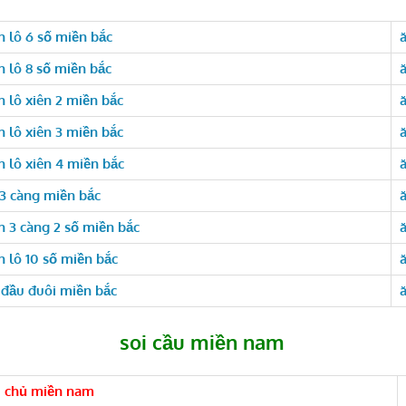
 lô 6 số miền bắc
 lô 8 số miền bắc
 lô xiên 2 miền bắc
 lô xiên 3 miền bắc
 lô xiên 4 miền bắc
3 càng miền bắc
 3 càng 2 số miền bắc
 lô 10 số miền bắc
đầu đuôi miền bắc
soi cầu miền nam
u chủ miền nam