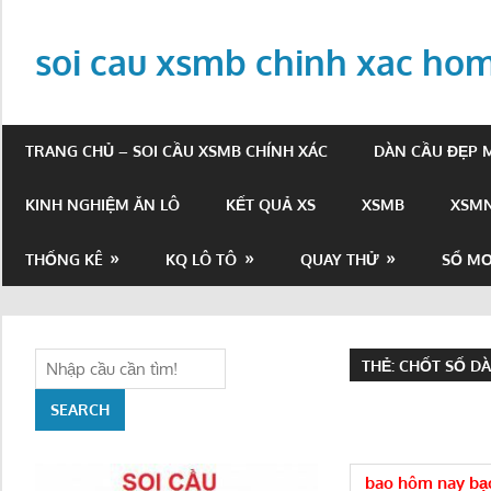
Skip
to
soi cau xsmb chinh xac ho
content
soi
cau
TRANG CHỦ – SOI CẦU XSMB CHÍNH XÁC
DÀN CẦU ĐẸP 
xsmb
chinh
KINH NGHIỆM ĂN LÔ
KẾT QUẢ XS
XSMB
XSM
xac
hom
THỐNG KÊ
KQ LÔ TÔ
QUAY THỬ
SỔ M
nay
–
du
doan
THẺ:
CHỐT SỐ D
xsmn
SEARCH
bao hôm nay bạc