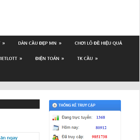
T
DÀN CẦU ĐẸP MN
CHƠI LÔ ĐỀ HIỆU QUẢ
VIETLOTT
ĐIỆN TOÁN
TK CẦU
ăn ngay