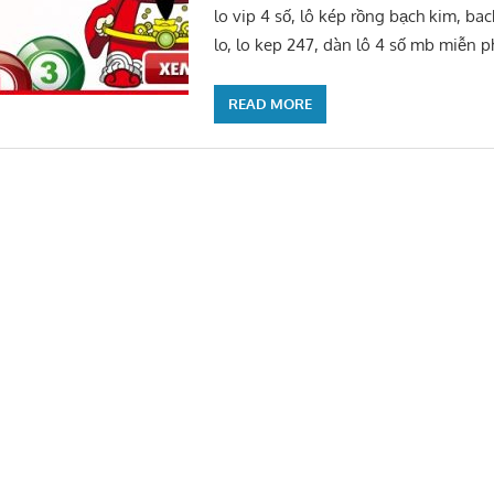
lo vip 4 số, lô kép rồng bạch kim, bac
lo, lo kep 247, dàn lô 4 số mb miễn ph
READ MORE