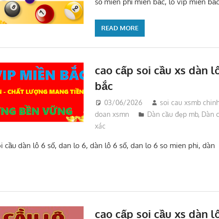
số miền phí miền bắc, lô vip miền bắ
READ MORE
cao cấp soi cầu xs dàn l
bắc
03/06/2026
soi cau xsmb chin
doan xsmn
Dàn cầu đẹp mb
,
Dàn c
xác
oi cầu dàn lô 6 số, dan lo 6, dàn lô 6 số, dan lo 6 so mien phi, dàn
cao cấp soi cầu xs dàn l