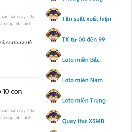
h xac hom nay - du
Tần suất xuất hiện
ầu đẹp mb chính
TK từ 00 đến 99
ố, cau lo, cau lô,
Loto miền Bắc
Loto miền Nam
ô 10 con
Loto miền Trung
h xac hom nay - du
ầu đẹp mb chính
Quay thử XSMB