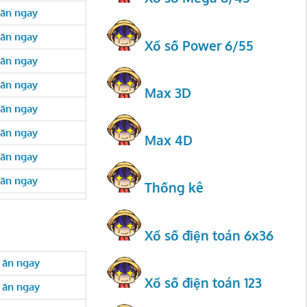
ăn ngay
ăn ngay
Xổ số Power 6/55
ăn ngay
ăn ngay
Max 3D
ăn ngay
ăn ngay
Max 4D
ăn ngay
ăn ngay
Thống kê
Xổ số điện toán 6x36
ăn ngay
Xổ số điện toán 123
ăn ngay