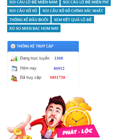
SOI CẦU LÔ ĐỀ MIỀN NAM
SOI CẦU LÔ ĐỀ MIỄN PHÍ
SOI CẦU XỔ SỐ
SOI CẦU XỔ SỐ CHÍNH XÁC NHẤT
THỐNG KÊ ĐẦU ĐUÔI
XEM KẾT QUẢ LÔ ĐỀ
XO SO MIEN BAC HOM NAY