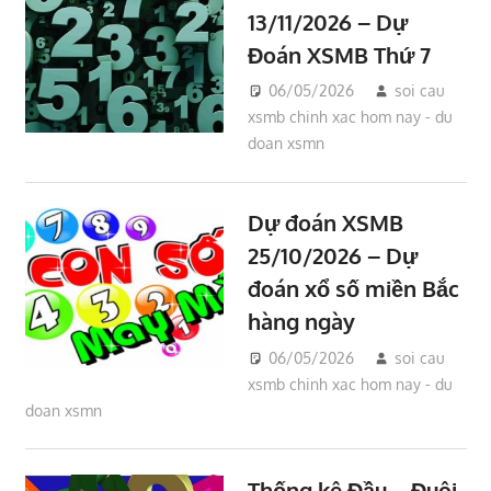
13/11/2026 – Dự
Đoán XSMB Thứ 7
06/05/2026
soi cau
xsmb chinh xac hom nay - du
doan xsmn
Dự đoán XSMB
25/10/2026 – Dự
đoán xổ số miền Bắc
hàng ngày
06/05/2026
soi cau
xsmb chinh xac hom nay - du
doan xsmn
Thống kê Đầu – Đuôi