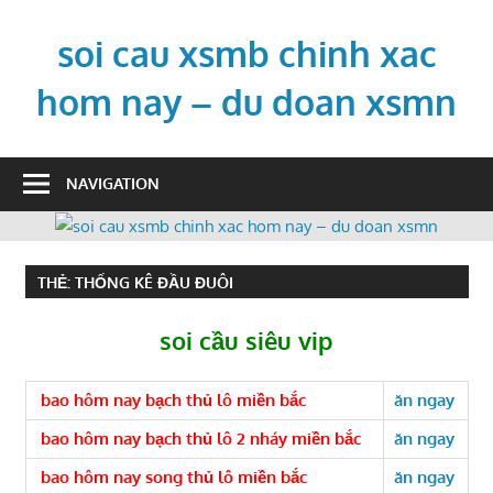
Skip
to
soi cau xsmb chinh xac
content
hom nay – du doan xsmn
soi
cau
NAVIGATION
xsmb
chinh
xac
THẺ:
THỐNG KÊ ĐẦU ĐUÔI
hom
nay
soi cầu siêu vip
–
du
bao hôm nay bạch thủ lô miền bắc
ăn ngay
doan
xsmn
bao hôm nay bạch thủ lô 2 nháy miền bắc
ăn ngay
bao hôm nay song thủ lô miền bắc
ăn ngay