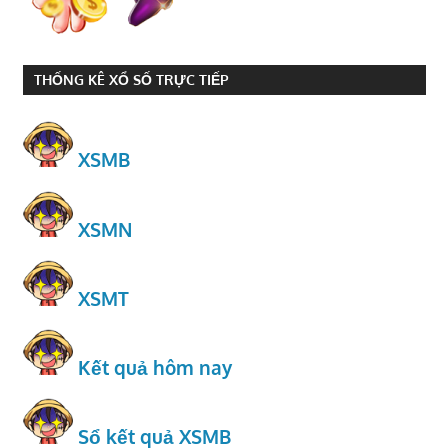
THỐNG KÊ XỔ SỐ TRỰC TIẾP
XSMB
XSMN
XSMT
Kết quả hôm nay
Sổ kết quả XSMB