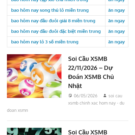
bao hôm nay song thủ lô miền trung
ăn ngay
bao hôm nay đầu đuôi giải 8 miền trung
ăn ngay
bao hôm nay đầu đuôi đặc biệt miền trung
ăn ngay
bao hôm nay lô 3 số miền trung
ăn ngay
Soi Cầu XSMB
22/11/2026 – Dự
Đoán XSMB Chủ
Nhật
06/05/2026
soi cau
xsmb chinh xac hom nay - du
doan xsmn
Soi Cầu XSMB