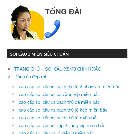
SOI CẦU 3 MIỀN SIÊU CHUẨN
TRANG CHỦ – SOI CẦU XSMB CHÍNH XÁC
Dàn cầu đẹp mb
cao cấp soi cầu xs bạch thu lô 2 nháy víp miền bắc
cao cấp soi cầu xs ba càng víp miền bắc
cao cấp soi cầu xs bạch thủ đề miền bắc
cao cấp soi cầu xs bạch thủ lô kép miền bắc
cao cấp soi cầu xs bạch thủ lô miền bắc
cao cấp soi cầu xs cặp 3 càng víp miền bắc
cao cấp soi cầu xs lô xiên 3 miền bắc