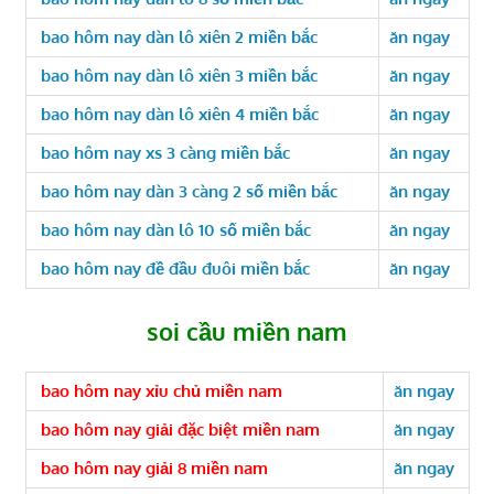
bao hôm nay dàn lô xiên 2 miền bắc
ăn ngay
bao hôm nay dàn lô xiên 3 miền bắc
ăn ngay
bao hôm nay dàn lô xiên 4 miền bắc
ăn ngay
bao hôm nay xs 3 càng miền bắc
ăn ngay
bao hôm nay dàn 3 càng 2 số miền bắc
ăn ngay
bao hôm nay dàn lô 10 số miền bắc
ăn ngay
bao hôm nay đề đầu đuôi miền bắc
ăn ngay
soi cầu miền nam
bao hôm nay xỉu chủ miền nam
ăn ngay
bao hôm nay giải đặc biệt miền nam
ăn ngay
bao hôm nay giải 8 miền nam
ăn ngay