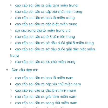
cao cấp soi cầu xs giải tám miền trung
cao cấp soi cầu xs cặp xíu chủ miền trung
cao cấp soi cầu xs bao lô miền trung
cao cấp soi cầu xs đặc biệt miền trung
soi cầu song thủ lô miền trung vip
cao cấp soi cầu xs lô 3 số miền trung
cao cấp soi cầu xs sớ đầu đuôi giải 8 miền trung
cao cấp soi cầu xs sớ đầu đuôi giải đặc biệt miền
trung
cao cấp soi cầu xs xíu chủ miền trung
Dàn cầu đẹp mn
cao cấp soi cầu xs bao lô miền nam
cao cấp soi cầu xs cặp xíu chủ miền nam
cao cấp soi cầu xs đặc biệt miền nam
cao cấp soi cầu xs giải tám miền nam
cao cấp soi cầu xs song thủ miền nam