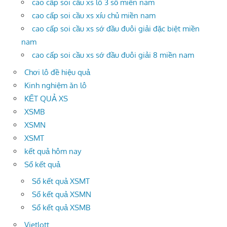
cao cấp soi cầu xs lô 3 số miền nam
cao cấp soi cầu xs xíu chủ miền nam
cao cấp soi cầu xs sớ đầu đuôi giải đặc biệt miền
nam
cao cấp soi cầu xs sớ đầu đuôi giải 8 miền nam
Chơi lô đề hiệu quả
Kinh nghiệm ăn lô
KẾT QUẢ XS
XSMB
XSMN
XSMT
kết quả hôm nay
Sổ kết quả
Sổ kết quả XSMT
Sổ kết quả XSMN
Sổ kết quả XSMB
Vietlott