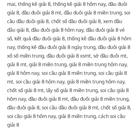
mai, thống kê giải 8, thống kê giải 8 hôm nay, đầu đuôi
giải 8, đầu đuôi giải 8 mt, đầu đuôi giải 8 miền trung, soi
cầu đầu đuôi giải 8, chốt số đầu đuôi giải 8, xem đầu
đâu giải 8, đầu đuôi giải 8 hôm nay, đầu đuôi giải 8 vé
số, kết quả đầu đuôi giải 8, thống kê đầu đuôi giải 8 hôm
nay, thống kê đầu đuôi giải 8 ngày trung, đầu đuôi giải 8
xổ số miền trung, đầu đuôi giải 8 xsmt, sớ đầu đuôi mt,
giải 8 mt, giải 8 miền trung, giải 8 miền trung hôm nay,
giải 8 hôm nay, soi cầu giải 8 miền trung, soi cầu giải 8
mt, soi cầu giải 8 hôm nay, giải 8 miền trung hôm nay,
chốt số giải 8 mt, lấy số giải 8 miền trung, soi cầu giải 8
hôm nay, đầu đuôi giải 8 mt, đầu đuôi giải 8 miền trung,
đầu đuôi giải 8, soi cầu đầu đuôi giải 8 mt, chốt số giải 8,
soi cầu giải 8 hôm nay, giải 8 miền trung, cách soi cầu
giải 8