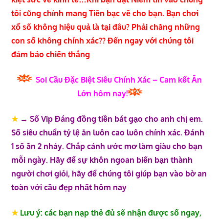
tôi cũng chính mang Tiền bạc về cho bạn. Bạn chơi
xổ số không hiệu quả là tại đâu? Phải chăng những
con số không chính xác?? Đến ngay với chúng tôi
đảm bảo chiến thắng
Soi Cầu Đặc Biệt Siêu Chính Xác – Cam kết Ăn
Lớn hôm nay!
★
→ Số Vip Đáng đồng tiền bát gạo cho anh chị em.
Số siêu chuẩn tỷ lệ ăn luôn cao luôn chính xác. Đánh
1 số ăn 2 nháy. Chắp cánh ước mơ làm giàu cho bạn
mỗi ngày. Hãy để sự khôn ngoan biến bạn thành
người chơi giỏi, hãy để chúng tôi giúp bạn vào bờ an
toàn với cầu đẹp nhất hôm nay
★
Lưu ý: các bạn nạp thẻ đủ
sẽ nhận được số ngay,