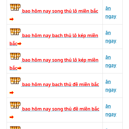
ăn
bao hôm nay song thủ lô miền bắc
ngay
ăn
bao hôm nay bạch thủ lô kép miền
ngay
bắc
ăn
bao hôm nay song thủ lô kép miền
ngay
bắc
ăn
bao hôm nay bạch thủ đề miền bắc
ngay
ăn
bao hôm nay song thủ đề miền bắc
ngay