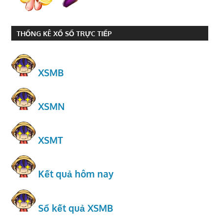
THỐNG KÊ XỔ SỐ TRỰC TIẾP
XSMB
XSMN
XSMT
Kết quả hôm nay
Sổ kết quả XSMB