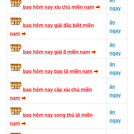
bao hôm nay xỉu chủ miền nam
ngay
ăn
bao hôm nay giải đặc biệt miền
ngay
nam
ăn
bao hôm nay giải 8 miền nam
ngay
ăn
bao hôm nay bao lô miền nam
ngay
ăn
bao hôm nay cặp xỉu chủ miền
ngay
nam
ăn
bao hôm nay song thủ lô miền
ngay
nam