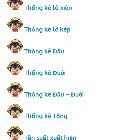
Thống kê lô xiên
Thống kê lô kép
Thống kê Đầu
Thống kê Đuôi
Thống kê Đầu – Đuôi
Thống kê Tổng
Tần suất xuất hiện