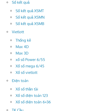
Sổ kết quả
Sổ kết quả XSMT
Sổ kết quả XSMN
Sổ kết quả XSMB
Vietlott
Thống kê
Max 4D
Max 3D
xổ số Power 6/55
Xổ số mega 6/45
Xổ số vietlott
Điện toán
Xổ số thần tài
Xổ số điện toán 123
Xổ số điện toán 6×36
TK Cầu