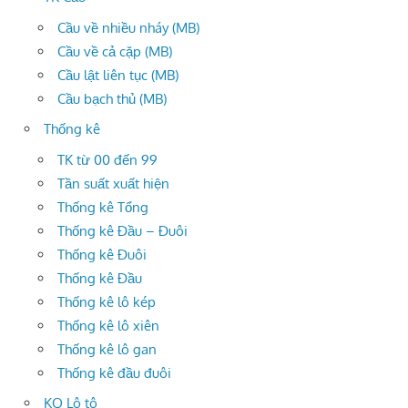
Cầu về nhiều nháy (MB)
Cầu về cả cặp (MB)
Cầu lật liên tục (MB)
Cầu bạch thủ (MB)
Thống kê
TK từ 00 đến 99
Tần suất xuất hiện
Thống kê Tổng
Thống kê Đầu – Đuôi
Thống kê Đuôi
Thống kê Đầu
Thống kê lô kép
Thống kê lô xiên
Thống kê lô gan
Thống kê đầu đuôi
KQ Lô tô