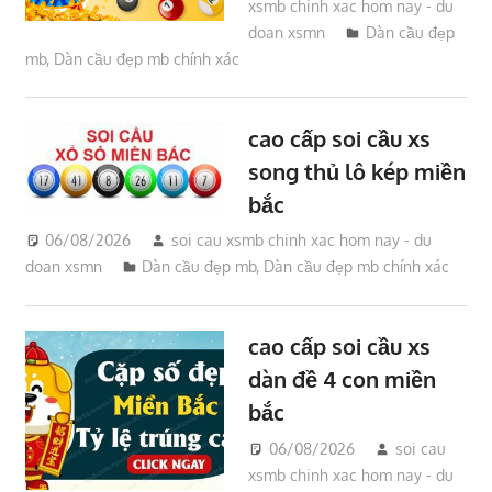
xsmb chinh xac hom nay - du
doan xsmn
Dàn cầu đẹp
mb
,
Dàn cầu đẹp mb chính xác
cao cấp soi cầu xs
song thủ lô kép miền
bắc
06/08/2026
soi cau xsmb chinh xac hom nay - du
doan xsmn
Dàn cầu đẹp mb
,
Dàn cầu đẹp mb chính xác
cao cấp soi cầu xs
dàn đề 4 con miền
bắc
06/08/2026
soi cau
xsmb chinh xac hom nay - du