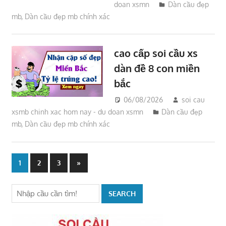
doan xsmn
Dàn cầu đẹp
mb
,
Dàn cầu đẹp mb chính xác
cao cấp soi cầu xs
dàn đề 8 con miền
bắc
06/08/2026
soi cau
xsmb chinh xac hom nay - du doan xsmn
Dàn cầu đẹp
mb
,
Dàn cầu đẹp mb chính xác
Điều
Next
1
2
3
»
Posts
hướng
SEARCH
bài
viết