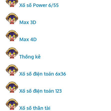
Xổ số Power 6/55
Max 3D
Max 4D
Thống kê
Xổ số điện toán 6x36
Xổ số điện toán 123
Xổ số thần tài