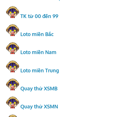
TK từ 00 đến 99
Loto miền Bắc
Loto miền Nam
Loto miền Trung
Quay thử XSMB
Quay thử XSMN