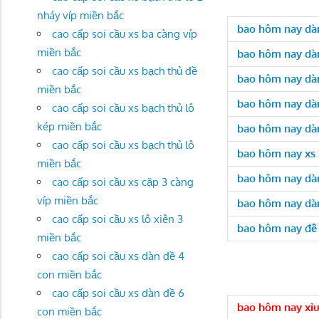
nháy víp miền bắc
bao hôm nay dàn
cao cấp soi cầu xs ba càng víp
miền bắc
bao hôm nay dàn
cao cấp soi cầu xs bạch thủ đề
bao hôm nay dàn
miền bắc
bao hôm nay dàn
cao cấp soi cầu xs bạch thủ lô
kép miền bắc
bao hôm nay dàn
cao cấp soi cầu xs bạch thủ lô
bao hôm nay xs 
miền bắc
bao hôm nay dàn
cao cấp soi cầu xs cặp 3 càng
víp miền bắc
bao hôm nay dàn
cao cấp soi cầu xs lô xiên 3
bao hôm nay đề 
miền bắc
cao cấp soi cầu xs dàn đề 4
con miền bắc
cao cấp soi cầu xs dàn đề 6
bao hôm nay xỉ
con miền bắc