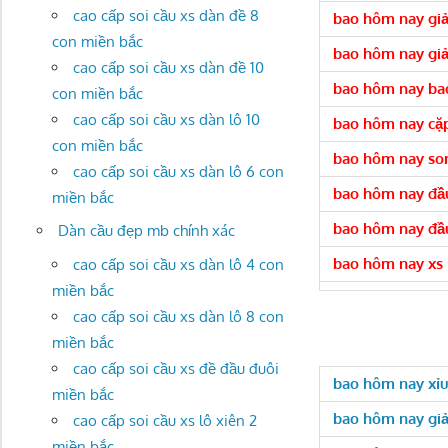
cao cấp soi cầu xs dàn đề 8
bao hôm nay giả
con miền bắc
bao hôm nay giả
cao cấp soi cầu xs dàn đề 10
bao hôm nay ba
con miền bắc
cao cấp soi cầu xs dàn lô 10
bao hôm nay cặp
con miền bắc
bao hôm nay son
cao cấp soi cầu xs dàn lô 6 con
bao hôm nay đầu
miền bắc
bao hôm nay đầu
Dàn cầu đẹp mb chính xác
bao hôm nay xs 
cao cấp soi cầu xs dàn lô 4 con
miền bắc
cao cấp soi cầu xs dàn lô 8 con
miền bắc
cao cấp soi cầu xs đề đầu đuôi
bao hôm nay xỉu
miền bắc
bao hôm nay giải
cao cấp soi cầu xs lô xiên 2
miền bắc