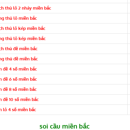
h thủ lô 2 nháy miền bắc
g thủ lô miền bắc
h thủ lô kép miền bắc
g thủ lô kép miền bắc
h thủ đề miền bắc
g thủ đề miền bắc
 đề 4 số miền bắc
 đề 6 số miền bắc
 đề 8 số miền bắc
 đề 10 số miền bắc
 lô 4 số miền bắc
soi cầu miền bắc