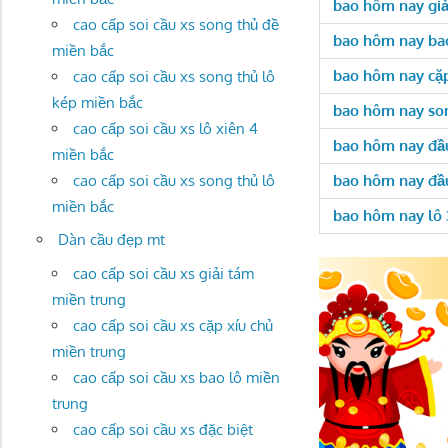
bao hôm nay giả
cao cấp soi cầu xs song thủ đề
bao hôm nay bao
miền bắc
bao hôm nay cặp
cao cấp soi cầu xs song thủ lô
kép miền bắc
bao hôm nay son
cao cấp soi cầu xs lô xiên 4
bao hôm nay đầu
miền bắc
cao cấp soi cầu xs song thủ lô
bao hôm nay đầu
miền bắc
bao hôm nay lô 
Dàn cầu đẹp mt
cao cấp soi cầu xs giải tám
miền trung
cao cấp soi cầu xs cặp xíu chủ
miền trung
cao cấp soi cầu xs bao lô miền
trung
cao cấp soi cầu xs đặc biệt