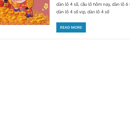
dàn lô 4 số, cầu lô hôm nay, dàn lô 6 s
dàn lô 4 số vip, dàn lô 4 số
READ MORE