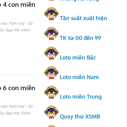
ô 4 con miền
Tần suất xuất hiện
h xac hom nay - du
ầu đẹp mb chính
TK từ 00 đến 99
Loto miền Bắc
Loto miền Nam
ô 6 con miền
Loto miền Trung
h xac hom nay - du
ầu đẹp mb chính
Quay thử XSMB