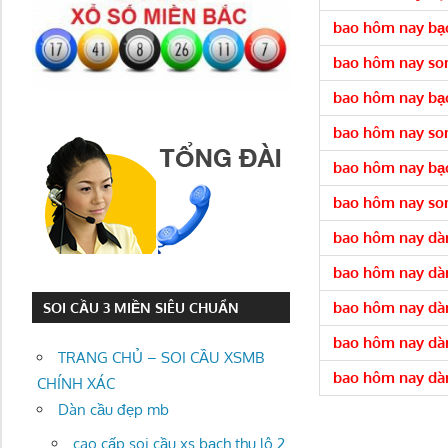
bao hôm nay bạc
bao hôm nay son
bao hôm nay bạc
bao hôm nay son
bao hôm nay bạc
bao hôm nay son
bao hôm nay dàn
bao hôm nay dàn
bao hôm nay dàn
SOI CẦU 3 MIỀN SIÊU CHUẨN
bao hôm nay dàn
TRANG CHỦ – SOI CẦU XSMB
bao hôm nay dàn
CHÍNH XÁC
Dàn cầu đẹp mb
cao cấp soi cầu xs bạch thu lô 2