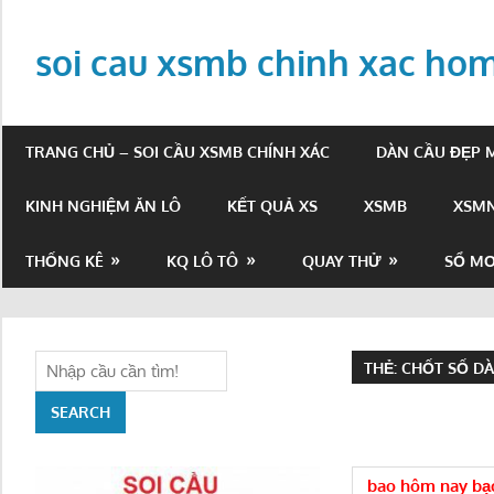
Skip
to
soi cau xsmb chinh xac ho
content
soi
cau
TRANG CHỦ – SOI CẦU XSMB CHÍNH XÁC
DÀN CẦU ĐẸP 
xsmb
chinh
KINH NGHIỆM ĂN LÔ
KẾT QUẢ XS
XSMB
XSM
xac
hom
THỐNG KÊ
KQ LÔ TÔ
QUAY THỬ
SỔ M
nay
–
du
doan
THẺ:
CHỐT SỐ DÀ
xsmn
SEARCH
bao hôm nay bạc