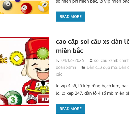
số miền phí miền bắc, lô vip miền bắ
READ MORE
cao cấp soi cầu xs dàn l
miền bắc
04/06/2026
soi cau xsmb chin
doan xsmn
Dàn cầu đẹp mb
,
Dàn c
xác
lo vip 4 số, lô kép rồng bạch kim, bac
lo, lo kep 247, dàn lô 4 số mb miễn ph
READ MORE