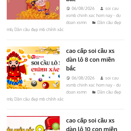
06/08/2026
soi cau
xsmb chinh xac hom nay - du
doan xsmn
Dàn cầu đẹp
mb
,
Dàn cầu đẹp mb chính xác
cao cấp soi cầu xs
dàn lô 8 con miền
bắc
06/08/2026
soi cau
xsmb chinh xac hom nay - du
doan xsmn
Dàn cầu đẹp
mb
,
Dàn cầu đẹp mb chính xác
cao cấp soi cầu xs
dàn lô 10 con miền