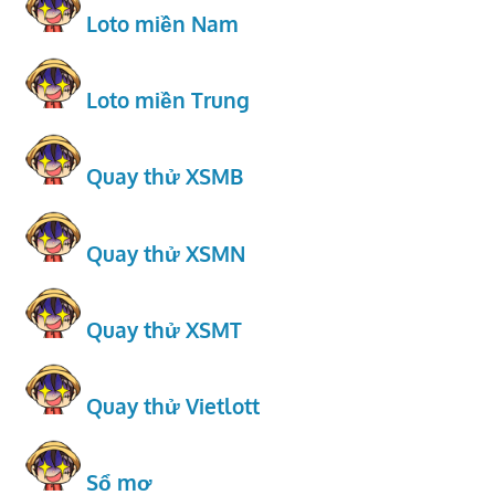
Loto miền Nam
Loto miền Trung
Quay thử XSMB
Quay thử XSMN
Quay thử XSMT
Quay thử Vietlott
Sổ mơ