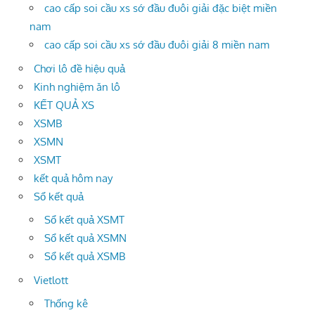
cao cấp soi cầu xs sớ đầu đuôi giải đặc biệt miền
nam
cao cấp soi cầu xs sớ đầu đuôi giải 8 miền nam
Chơi lô đề hiệu quả
Kinh nghiệm ăn lô
KẾT QUẢ XS
XSMB
XSMN
XSMT
kết quả hôm nay
Sổ kết quả
Sổ kết quả XSMT
Sổ kết quả XSMN
Sổ kết quả XSMB
Vietlott
Thống kê