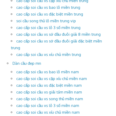
cao cấp soi cầu xs cặp xíu chủ miền trung
cao cấp soi cầu xs bao lô miền trung
cao cấp soi cầu xs đặc biệt miền trung
soi cầu song thủ lô miền trung vip
cao cấp soi cầu xs lô 3 số miền trung
cao cấp soi cầu xs sớ đầu đuôi giải 8 miền trung
cao cấp soi cầu xs sớ đầu đuôi giải đặc biệt miền
trung
cao cấp soi cầu xs xíu chủ miền trung
Dàn cầu đẹp mn
cao cấp soi cầu xs bao lô miền nam
cao cấp soi cầu xs cặp xíu chủ miền nam
cao cấp soi cầu xs đặc biệt miền nam
cao cấp soi cầu xs giải tám miền nam
cao cấp soi cầu xs song thủ miền nam
cao cấp soi cầu xs lô 3 số miền nam
cao cấp soi cầu xs xíu chủ miền nam