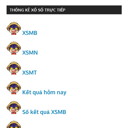
THỐNG KÊ XỔ SỐ TRỰC TIẾP
XSMB
XSMN
XSMT
Kết quả hôm nay
Sổ kết quả XSMB