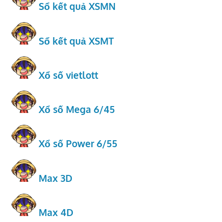
Sổ kết quả XSMN
Sổ kết quả XSMT
Xổ số vietlott
Xổ số Mega 6/45
Xổ số Power 6/55
Max 3D
Max 4D