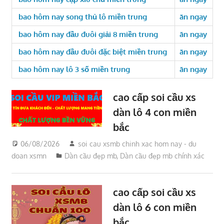
bao hôm nay song thủ lô miền trung
ăn ngay
bao hôm nay đầu đuôi giải 8 miền trung
ăn ngay
bao hôm nay đầu đuôi đặc biệt miền trung
ăn ngay
bao hôm nay lô 3 số miền trung
ăn ngay
cao cấp soi cầu xs
dàn lô 4 con miền
bắc
06/08/2026
soi cau xsmb chinh xac hom nay - du
doan xsmn
Dàn cầu đẹp mb
,
Dàn cầu đẹp mb chính xác
cao cấp soi cầu xs
dàn lô 6 con miền
bắc