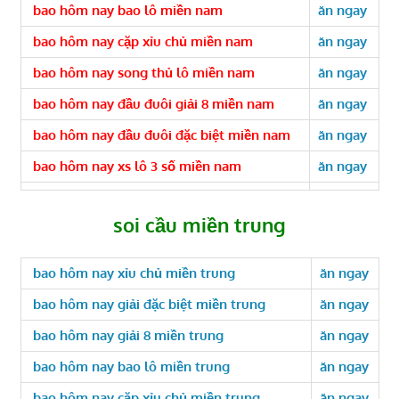
bao hôm nay bao lô miền nam
ăn ngay
bao hôm nay cặp xỉu chủ miền nam
ăn ngay
bao hôm nay song thủ lô miền nam
ăn ngay
bao hôm nay đầu đuôi giải 8 miền nam
ăn ngay
bao hôm nay đầu đuôi đặc biệt miền nam
ăn ngay
bao hôm nay xs lô 3 số miền nam
ăn ngay
soi cầu miền trung
bao hôm nay xỉu chủ miền trung
ăn ngay
bao hôm nay giải đặc biệt miền trung
ăn ngay
bao hôm nay giải 8 miền trung
ăn ngay
bao hôm nay bao lô miền trung
ăn ngay
bao hôm nay cặp xỉu chủ miền trung
ăn ngay