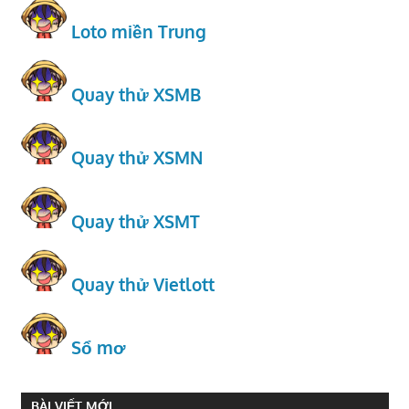
Loto miền Trung
Quay thử XSMB
Quay thử XSMN
Quay thử XSMT
Quay thử Vietlott
Sổ mơ
BÀI VIẾT MỚI