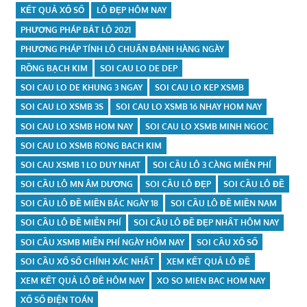
KẾT QUẢ XỔ SỐ
LÔ ĐẸP HÔM NAY
PHƯƠNG PHÁP BẮT LÔ 2021
PHƯƠNG PHÁP TÍNH LÔ CHUẨN ĐÁNH HÀNG NGÀY
RỒNG BẠCH KIM
SOI CAU LO DE DEP
SOI CAU LO DE KHUNG 3 NGAY
SOI CAU LO KEP XSMB
SOI CAU LO XSMB 3S
SOI CAU LO XSMB 16 NHAY HOM NAY
SOI CAU LO XSMB HOM NAY
SOI CAU LO XSMB MINH NGOC
SOI CAU LO XSMB RONG BACH KIM
SOI CAU XSMB 1 LO DUY NHAT
SOI CẦU LÔ 3 CÀNG MIỄN PHÍ
SOI CẦU LÔ MN ÂM DƯƠNG
SOI CẦU LÔ ĐẸP
SOI CẦU LÔ ĐỀ
SOI CẦU LÔ ĐỀ MIỀN BẮC NGÀY 18
SOI CẦU LÔ ĐỀ MIỀN NAM
SOI CẦU LÔ ĐỀ MIỄN PHÍ
SOI CẦU LÔ ĐỀ ĐẸP NHẤT HÔM NAY
SOI CẦU XSMB MIỄN PHÍ NGÀY HÔM NAY
SOI CẦU XỔ SỐ
SOI CẦU XỔ SỐ CHÍNH XÁC NHẤT
XEM KẾT QUẢ LÔ ĐỀ
XEM KẾT QUẢ LÔ ĐỀ HÔM NAY
XO SO MIEN BAC HOM NAY
XỔ SỐ ĐIỆN TOÁN