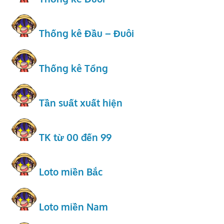
Thống kê Đầu – Đuôi
Thống kê Tổng
Tần suất xuất hiện
TK từ 00 đến 99
Loto miền Bắc
Loto miền Nam