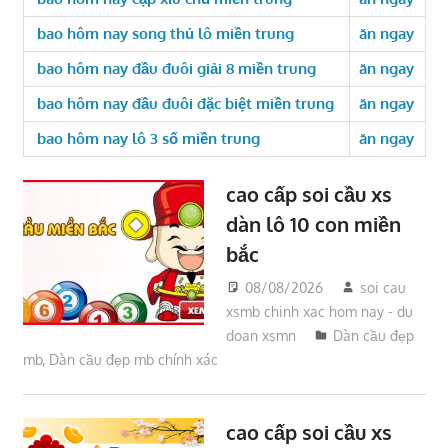
bao hôm nay song thủ lô miền trung
ăn ngay
bao hôm nay đầu đuôi giải 8 miền trung
ăn ngay
bao hôm nay đầu đuôi đặc biệt miền trung
ăn ngay
bao hôm nay lô 3 số miền trung
ăn ngay
cao cấp soi cầu xs
dàn lô 10 con miền
bắc
08/08/2026
soi cau
xsmb chinh xac hom nay - du
doan xsmn
Dàn cầu đẹp
mb
,
Dàn cầu đẹp mb chính xác
cao cấp soi cầu xs