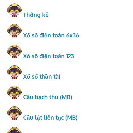
Thống kê
Xổ số điện toán 6x36
Xổ số điện toán 123
Xổ số thần tài
Cầu bạch thủ (MB)
Cầu lật liên tục (MB)