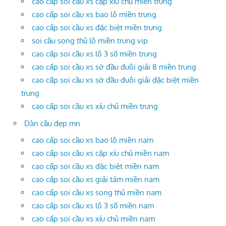
cao cấp soi cầu xs cặp xíu chủ miền trung
cao cấp soi cầu xs bao lô miền trung
cao cấp soi cầu xs đặc biệt miền trung
soi cầu song thủ lô miền trung vip
cao cấp soi cầu xs lô 3 số miền trung
cao cấp soi cầu xs sớ đầu đuôi giải 8 miền trung
cao cấp soi cầu xs sớ đầu đuôi giải đặc biệt miền
trung
cao cấp soi cầu xs xíu chủ miền trung
Dàn cầu đẹp mn
cao cấp soi cầu xs bao lô miền nam
cao cấp soi cầu xs cặp xíu chủ miền nam
cao cấp soi cầu xs đặc biệt miền nam
cao cấp soi cầu xs giải tám miền nam
cao cấp soi cầu xs song thủ miền nam
cao cấp soi cầu xs lô 3 số miền nam
cao cấp soi cầu xs xíu chủ miền nam