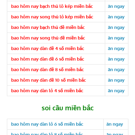
bao hôm nay bạch thủ lô kép miền bắc
ăn ngay
bao hôm nay song thủ lô kép miền bắc
ăn ngay
bao hôm nay bạch thủ đề miền bắc
ăn ngay
bao hôm nay song thủ đề miền bắc
ăn ngay
bao hôm nay dàn đề 4 số miền bắc
ăn ngay
bao hôm nay dàn đề 6 số miền bắc
ăn ngay
bao hôm nay dàn đề 8 số miền bắc
ăn ngay
bao hôm nay dàn đề 10 số miền bắc
ăn ngay
bao hôm nay dàn lô 4 số miền bắc
ăn ngay
soi cầu miền bắc
bao hôm nay dàn lô 6 số miền bắc
ăn ngay
bao hôm nay dàn lô 8 số miền bắc
ăn ngay