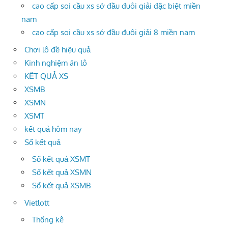
cao cấp soi cầu xs sớ đầu đuôi giải đặc biệt miền
nam
cao cấp soi cầu xs sớ đầu đuôi giải 8 miền nam
Chơi lô đề hiệu quả
Kinh nghiệm ăn lô
KẾT QUẢ XS
XSMB
XSMN
XSMT
kết quả hôm nay
Sổ kết quả
Sổ kết quả XSMT
Sổ kết quả XSMN
Sổ kết quả XSMB
Vietlott
Thống kê