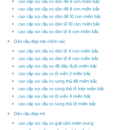
cao cấp soi cầu xs dàn đề 6 con miền bắc
cao cấp soi cầu xs dàn đề 8 con miền bắc
cao cấp soi cầu xs dàn đề 10 con miền bắc
cao cấp soi cầu xs dàn lô 10 con miền bắc
cao cấp soi cầu xs dàn lô 6 con miền bắc
Dàn cầu đẹp mb chính xác
cao cấp soi cầu xs dàn lô 4 con miền bắc
cao cấp soi cầu xs dàn lô 8 con miền bắc
cao cấp soi cầu xs đề đầu đuôi miền bắc
cao cấp soi cầu xs lô xiên 2 miền bắc
cao cấp soi cầu xs song thủ đề miền bắc
cao cấp soi cầu xs song thủ lô kép miền bắc
cao cấp soi cầu xs lô xiên 4 miền bắc
cao cấp soi cầu xs song thủ lô miền bắc
Dàn cầu đẹp mt
cao cấp soi cầu xs giải tám miền trung