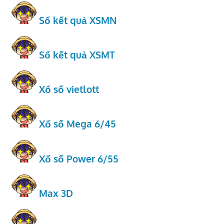
Sổ kết quả XSMN
Sổ kết quả XSMT
Xổ số vietlott
Xổ số Mega 6/45
Xổ số Power 6/55
Max 3D