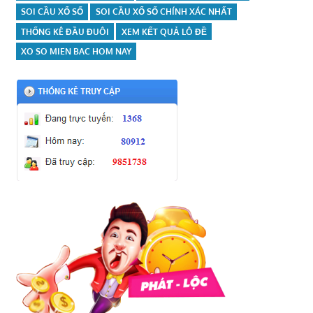
SOI CẦU XỔ SỐ
SOI CẦU XỔ SỐ CHÍNH XÁC NHẤT
THỐNG KÊ ĐẦU ĐUÔI
XEM KẾT QUẢ LÔ ĐỀ
XO SO MIEN BAC HOM NAY