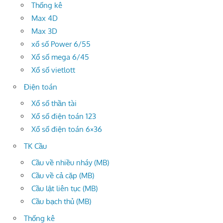
Thống kê
Max 4D
Max 3D
xổ số Power 6/55
Xổ số mega 6/45
Xổ số vietlott
Điện toán
Xổ số thần tài
Xổ số điện toán 123
Xổ số điện toán 6×36
TK Cầu
Cầu về nhiều nháy (MB)
Cầu về cả cặp (MB)
Cầu lật liên tục (MB)
Cầu bạch thủ (MB)
Thống kê