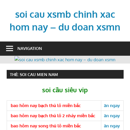
Skip
to
soi cau xsmb chinh xac
content
hom nay – du doan xsmn
soi
cau
NAVIGATION
xsmb
chinh
xac
THẺ:
SOI CAU MIEN NAM
hom
nay
soi cầu siêu vip
–
du
bao hôm nay bạch thủ lô miền bắc
ăn ngay
doan
xsmn
bao hôm nay bạch thủ lô 2 nháy miền bắc
ăn ngay
bao hôm nay song thủ lô miền bắc
ăn ngay