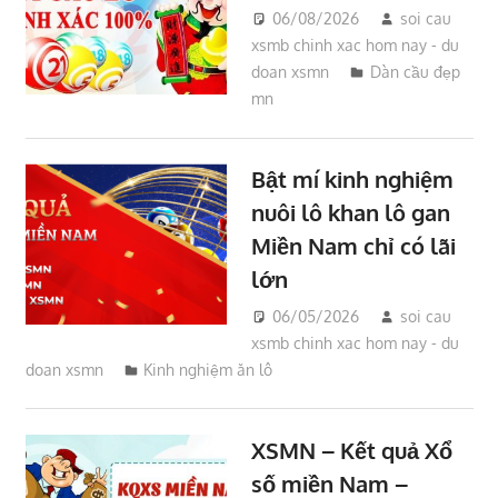
06/08/2026
soi cau
xsmb chinh xac hom nay - du
doan xsmn
Dàn cầu đẹp
mn
Bật mí kinh nghiệm
nuôi lô khan lô gan
Miền Nam chỉ có lãi
lớn
06/05/2026
soi cau
xsmb chinh xac hom nay - du
doan xsmn
Kinh nghiệm ăn lô
XSMN – Kết quả Xổ
số miền Nam –