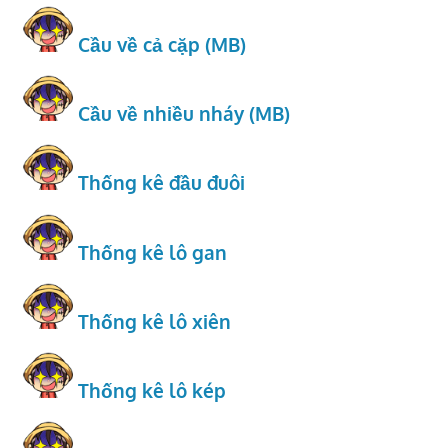
Cầu về cả cặp (MB)
Cầu về nhiều nháy (MB)
Thống kê đầu đuôi
Thống kê lô gan
Thống kê lô xiên
Thống kê lô kép