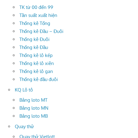
TK từ 00 đến 99
Tần suất xuất hiện
Thống kê Tổng
Thống kê Đầu – Đuôi
Thống kê Đuôi
Thống kê Đầu
Thống kê lô kép
Thống kê lô xiên
Thống kê lô gan
Thống kê đầu đuôi
KQ Lô tô
Bảng loto MT
Bảng loto MN
Bảng loto MB
Quay thử
Quay thử Vietlott