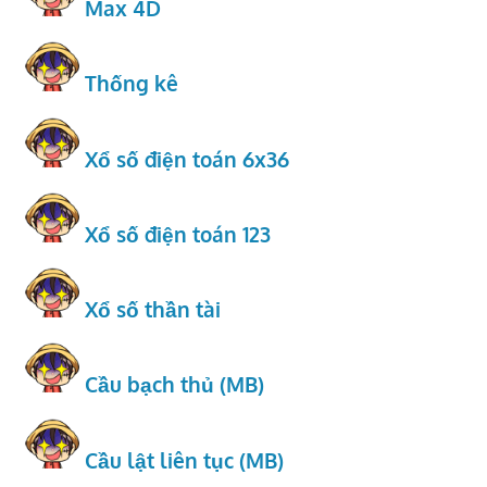
Max 4D
Thống kê
Xổ số điện toán 6x36
Xổ số điện toán 123
Xổ số thần tài
Cầu bạch thủ (MB)
Cầu lật liên tục (MB)