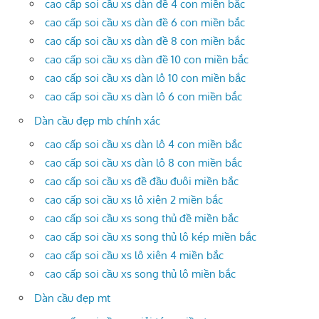
cao cấp soi cầu xs dàn đề 4 con miền bắc
cao cấp soi cầu xs dàn đề 6 con miền bắc
cao cấp soi cầu xs dàn đề 8 con miền bắc
cao cấp soi cầu xs dàn đề 10 con miền bắc
cao cấp soi cầu xs dàn lô 10 con miền bắc
cao cấp soi cầu xs dàn lô 6 con miền bắc
Dàn cầu đẹp mb chính xác
cao cấp soi cầu xs dàn lô 4 con miền bắc
cao cấp soi cầu xs dàn lô 8 con miền bắc
cao cấp soi cầu xs đề đầu đuôi miền bắc
cao cấp soi cầu xs lô xiên 2 miền bắc
cao cấp soi cầu xs song thủ đề miền bắc
cao cấp soi cầu xs song thủ lô kép miền bắc
cao cấp soi cầu xs lô xiên 4 miền bắc
cao cấp soi cầu xs song thủ lô miền bắc
Dàn cầu đẹp mt