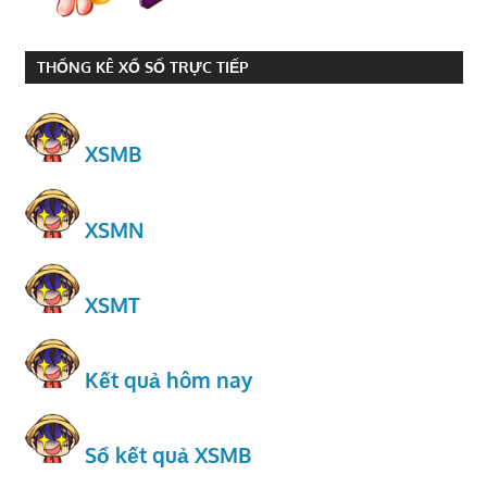
THỐNG KÊ XỔ SỐ TRỰC TIẾP
XSMB
XSMN
XSMT
Kết quả hôm nay
Sổ kết quả XSMB