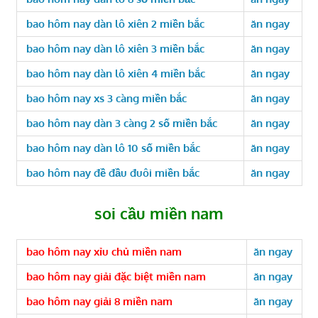
bao hôm nay dàn lô xiên 2 miền bắc
ăn ngay
bao hôm nay dàn lô xiên 3 miền bắc
ăn ngay
bao hôm nay dàn lô xiên 4 miền bắc
ăn ngay
bao hôm nay xs 3 càng miền bắc
ăn ngay
bao hôm nay dàn 3 càng 2 số miền bắc
ăn ngay
bao hôm nay dàn lô 10 số miền bắc
ăn ngay
bao hôm nay đề đầu đuôi miền bắc
ăn ngay
soi cầu miền nam
bao hôm nay xỉu chủ miền nam
ăn ngay
bao hôm nay giải đặc biệt miền nam
ăn ngay
bao hôm nay giải 8 miền nam
ăn ngay