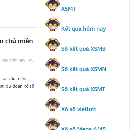
XSMT
Kết quả hôm nay
íu chủ miền
Sổ kết quả XSMB
h xac hom nay - du
Sổ kết quả XSMN
, soi cầu miền
mt, dự đoán xổ số
Sổ kết quả XSMT
Xổ số vietlott
Xổ số Mega 6/45