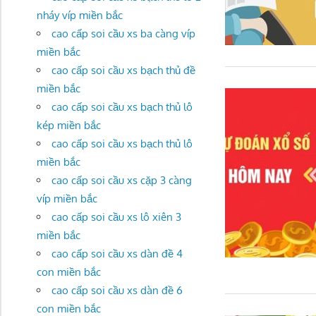
nháy víp miền bắc
cao cấp soi cầu xs ba càng víp
miền bắc
cao cấp soi cầu xs bạch thủ đề
miền bắc
cao cấp soi cầu xs bạch thủ lô
kép miền bắc
cao cấp soi cầu xs bạch thủ lô
miền bắc
cao cấp soi cầu xs cặp 3 càng
víp miền bắc
cao cấp soi cầu xs lô xiên 3
miền bắc
cao cấp soi cầu xs dàn đề 4
con miền bắc
cao cấp soi cầu xs dàn đề 6
con miền bắc