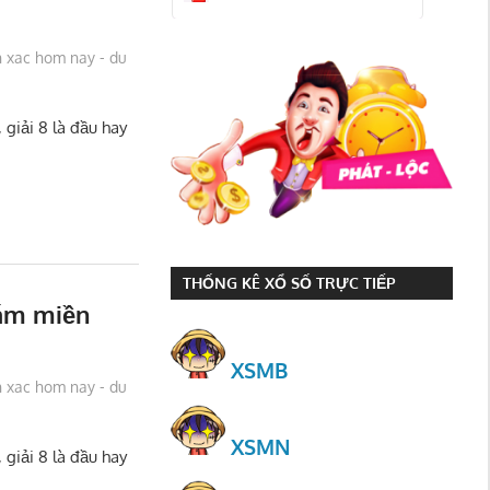
h xac hom nay - du
, giải 8 là đầu hay
THỐNG KÊ XỔ SỐ TRỰC TIẾP
tám miền
XSMB
h xac hom nay - du
XSMN
, giải 8 là đầu hay