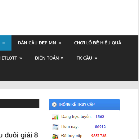
T
DÀN CẦU ĐẸP MN
CHƠI LÔ ĐỀ HIỆU QUẢ
VIETLOTT
ĐIỆN TOÁN
TK CẦU
 đuôi giải 8