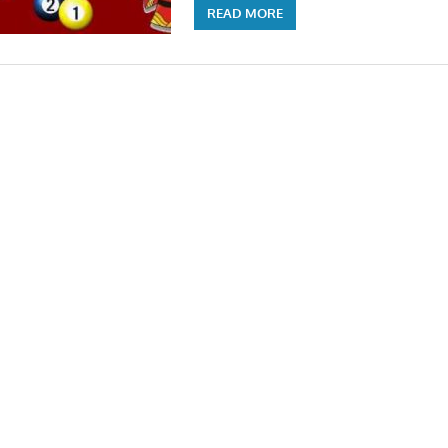
READ MORE