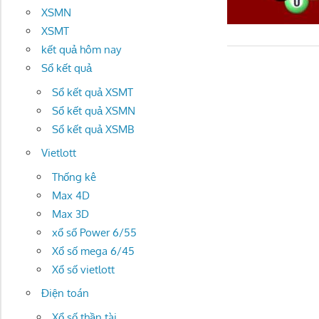
XSMN
XSMT
kết quả hôm nay
Sổ kết quả
Sổ kết quả XSMT
Sổ kết quả XSMN
Sổ kết quả XSMB
Vietlott
Thống kê
Max 4D
Max 3D
xổ số Power 6/55
Xổ số mega 6/45
Xổ số vietlott
Điện toán
Xổ số thần tài