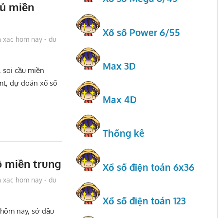
hủ miền
Xổ số Power 6/55
h xac hom nay - du
Max 3D
, soi cầu miền
mt, dự đoán xổ số
Max 4D
Thống kê
ô miền trung
Xổ số điện toán 6x36
h xac hom nay - du
Xổ số điện toán 123
 hôm nay, sớ đầu