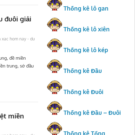
Thống kê lô gan
u đuôi giải
Thống kê lô xiên
h xac hom nay - du
Thống kê lô kép
rung, đề miền
iền trung, sớ đầu
Thống kê Đầu
Thống kê Đuôi
Thống kê Đầu – Đuôi
iệt miền
Thống kê Tổng