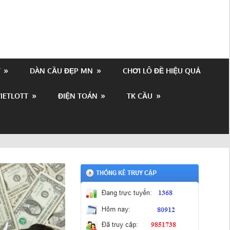
T
DÀN CẦU ĐẸP MN
CHƠI LÔ ĐỀ HIỆU QUẢ
VIETLOTT
ĐIỆN TOÁN
TK CẦU