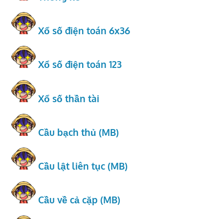
Xổ số điện toán 6x36
Xổ số điện toán 123
Xổ số thần tài
Cầu bạch thủ (MB)
Cầu lật liên tục (MB)
Cầu về cả cặp (MB)