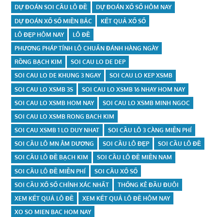
DỰ ĐOÁN SOI CẦU LÔ ĐỀ
DỰ ĐOÁN XỔ SỐ HÔM NAY
DỰ ĐOÁN XỔ SỐ MIỀN BẮC
KẾT QUẢ XỔ SỐ
LÔ ĐẸP HÔM NAY
LÔ ĐỀ
PHƯƠNG PHÁP TÍNH LÔ CHUẨN ĐÁNH HÀNG NGÀY
RỒNG BẠCH KIM
SOI CAU LO DE DEP
SOI CAU LO DE KHUNG 3 NGAY
SOI CAU LO KEP XSMB
SOI CAU LO XSMB 3S
SOI CAU LO XSMB 16 NHAY HOM NAY
SOI CAU LO XSMB HOM NAY
SOI CAU LO XSMB MINH NGOC
SOI CAU LO XSMB RONG BACH KIM
SOI CAU XSMB 1 LO DUY NHAT
SOI CẦU LÔ 3 CÀNG MIỄN PHÍ
SOI CẦU LÔ MN ÂM DƯƠNG
SOI CẦU LÔ ĐẸP
SOI CẦU LÔ ĐỀ
SOI CẦU LÔ ĐỀ BẠCH KIM
SOI CẦU LÔ ĐỀ MIỀN NAM
SOI CẦU LÔ ĐỀ MIỄN PHÍ
SOI CẦU XỔ SỐ
SOI CẦU XỔ SỐ CHÍNH XÁC NHẤT
THỐNG KÊ ĐẦU ĐUÔI
XEM KẾT QUẢ LÔ ĐỀ
XEM KẾT QUẢ LÔ ĐỀ HÔM NAY
XO SO MIEN BAC HOM NAY