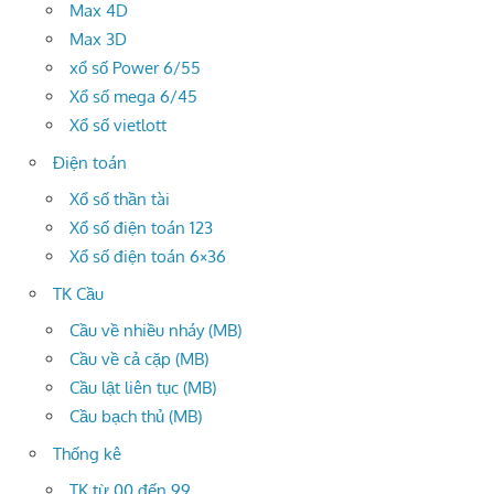
Max 4D
Max 3D
xổ số Power 6/55
Xổ số mega 6/45
Xổ số vietlott
Điện toán
Xổ số thần tài
Xổ số điện toán 123
Xổ số điện toán 6×36
TK Cầu
Cầu về nhiều nháy (MB)
Cầu về cả cặp (MB)
Cầu lật liên tục (MB)
Cầu bạch thủ (MB)
Thống kê
TK từ 00 đến 99