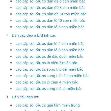
cao cấp soi cầu xs dàn đề 6 con miền bắc
cao cấp soi cầu xs dàn đề 8 con miền bắc
cao cấp soi cầu xs dàn đề 10 con miền bắc
cao cấp soi cầu xs dàn lô 10 con miền bắc
cao cấp soi cầu xs dàn lô 6 con miền bắc
Dàn cầu đẹp mb chính xác
cao cấp soi cầu xs dàn lô 4 con miền bắc
cao cấp soi cầu xs dàn lô 8 con miền bắc
cao cấp soi cầu xs đề đầu đuôi miền bắc
cao cấp soi cầu xs lô xiên 2 miền bắc
cao cấp soi cầu xs song thủ đề miền bắc
cao cấp soi cầu xs song thủ lô kép miền bắc
cao cấp soi cầu xs lô xiên 4 miền bắc
cao cấp soi cầu xs song thủ lô miền bắc
Dàn cầu đẹp mt
cao cấp soi cầu xs giải tám miền trung