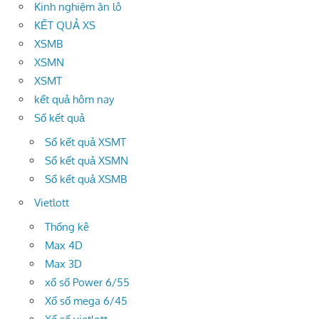
Kinh nghiệm ăn lô
KẾT QUẢ XS
XSMB
XSMN
XSMT
kết quả hôm nay
Sổ kết quả
Sổ kết quả XSMT
Sổ kết quả XSMN
Sổ kết quả XSMB
Vietlott
Thống kê
Max 4D
Max 3D
xổ số Power 6/55
Xổ số mega 6/45