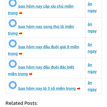
ăn
bao hôm nay cặp xỉu chủ miền
ngay
trung
ăn
bao hôm nay song thủ lô miền
ngay
trung
ăn
bao hôm nay đầu đuôi giải 8 miền
ngay
trung
ăn
bao hôm nay đầu đuôi đặc biệt
ngay
miền trung
ăn
bao hôm nay lô 3 số miền trung
ngay
Related Posts: