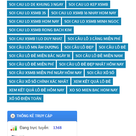
SOI CAU LO DE KHUNG 3 NGAY
SOI CAU LO KEP XSMB
SOI CAU LO XSMB 3S
SOI CAU LO XSMB 16 NHAY HOM NAY
SOI CAU LO XSMB HOM NAY
SOI CAU LO XSMB MINH NGOC
SOI CAU LO XSMB RONG BACH KIM
SOI CAU XSMB 1 LO DUY NHAT
SOI CẦU LÔ 3 CÀNG MIỄN PHÍ
SOI CẦU LÔ MN ÂM DƯƠNG
SOI CẦU LÔ ĐẸP
SOI CẦU LÔ ĐỀ
SOI CẦU LÔ ĐỀ MIỀN BẮC NGÀY 18
SOI CẦU LÔ ĐỀ MIỀN NAM
SOI CẦU LÔ ĐỀ MIỄN PHÍ
SOI CẦU LÔ ĐỀ ĐẸP NHẤT HÔM NAY
SOI CẦU XSMB MIỄN PHÍ NGÀY HÔM NAY
SOI CẦU XỔ SỐ
SOI CẦU XỔ SỐ CHÍNH XÁC NHẤT
XEM KẾT QUẢ LÔ ĐỀ
XEM KẾT QUẢ LÔ ĐỀ HÔM NAY
XO SO MIEN BAC HOM NAY
XỔ SỐ ĐIỆN TOÁN