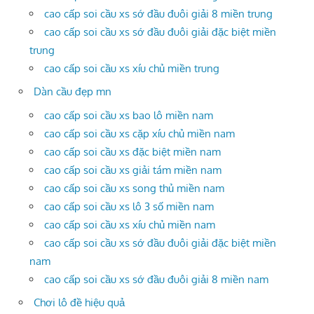
cao cấp soi cầu xs sớ đầu đuôi giải 8 miền trung
cao cấp soi cầu xs sớ đầu đuôi giải đặc biệt miền
trung
cao cấp soi cầu xs xíu chủ miền trung
Dàn cầu đẹp mn
cao cấp soi cầu xs bao lô miền nam
cao cấp soi cầu xs cặp xíu chủ miền nam
cao cấp soi cầu xs đặc biệt miền nam
cao cấp soi cầu xs giải tám miền nam
cao cấp soi cầu xs song thủ miền nam
cao cấp soi cầu xs lô 3 số miền nam
cao cấp soi cầu xs xíu chủ miền nam
cao cấp soi cầu xs sớ đầu đuôi giải đặc biệt miền
nam
cao cấp soi cầu xs sớ đầu đuôi giải 8 miền nam
Chơi lô đề hiệu quả