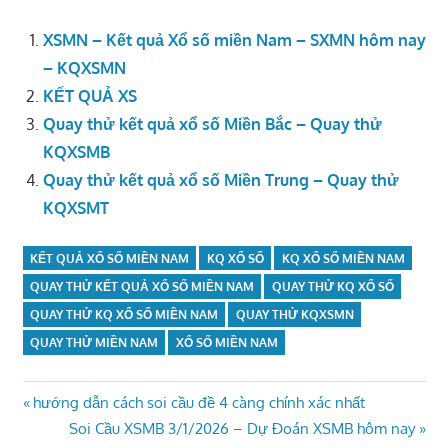
XSMN – Kết quả Xổ số miền Nam – SXMN hôm nay
– KQXSMN
KẾT QUẢ XS
Quay thử kết quả xổ số Miền Bắc – Quay thử
KQXSMB
Quay thử kết quả xổ số Miền Trung – Quay thử
KQXSMT
KẾT QUẢ XỔ SỐ MIỀN NAM
KQ XỔ SỐ
KQ XỔ SỐ MIỀN NAM
QUAY THỬ KẾT QUẢ XỔ SỐ MIỀN NAM
QUAY THỬ KQ XỔ SỐ
QUAY THỬ KQ XỔ SỐ MIỀN NAM
QUAY THỬ KQXSMN
QUAY THỬ MIỀN NAM
XỔ SỐ MIỀN NAM
Điều
Previous
hướng dẫn cách soi cầu đề 4 càng chính xác nhất
Post:
Next
Soi Cầu XSMB 3/1/2026 – Dự Đoán XSMB hôm nay
hướng