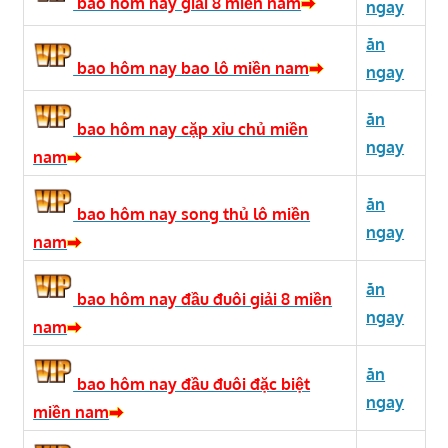
bao hôm nay giải 8 miền nam
ngay
ăn
bao hôm nay bao lô miền nam
ngay
ăn
bao hôm nay cặp xỉu chủ miền
ngay
nam
ăn
bao hôm nay song thủ lô miền
ngay
nam
ăn
bao hôm nay đầu đuôi giải 8 miền
ngay
nam
ăn
bao hôm nay đầu đuôi đặc biệt
ngay
miền nam