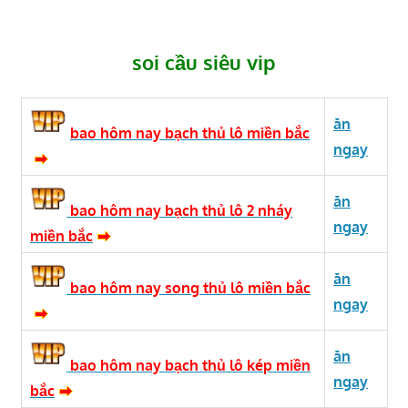
soi cầu siêu vip
ăn
bao hôm nay bạch thủ lô miền bắc
ngay
ăn
bao hôm nay bạch thủ lô 2 nháy
ngay
miền bắc
ăn
bao hôm nay song thủ lô miền bắc
ngay
ăn
bao hôm nay bạch thủ lô kép miền
ngay
bắc