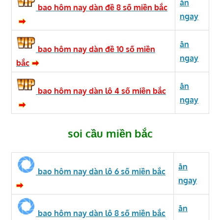
ăn
bao hôm nay dàn đề 8 số miền bắc
ngay
ăn
bao hôm nay dàn đề 10 số miền
ngay
bắc
ăn
bao hôm nay dàn lô 4 số miền bắc
ngay
soi cầu miền bắc
ăn
bao hôm nay dàn lô 6 số miền bắc
ngay
ăn
bao hôm nay dàn lô 8 số miền bắc