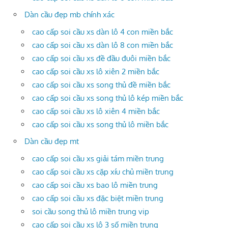
Dàn cầu đẹp mb chính xác
cao cấp soi cầu xs dàn lô 4 con miền bắc
cao cấp soi cầu xs dàn lô 8 con miền bắc
cao cấp soi cầu xs đề đầu đuôi miền bắc
cao cấp soi cầu xs lô xiên 2 miền bắc
cao cấp soi cầu xs song thủ đề miền bắc
cao cấp soi cầu xs song thủ lô kép miền bắc
cao cấp soi cầu xs lô xiên 4 miền bắc
cao cấp soi cầu xs song thủ lô miền bắc
Dàn cầu đẹp mt
cao cấp soi cầu xs giải tám miền trung
cao cấp soi cầu xs cặp xíu chủ miền trung
cao cấp soi cầu xs bao lô miền trung
cao cấp soi cầu xs đặc biệt miền trung
soi cầu song thủ lô miền trung vip
cao cấp soi cầu xs lô 3 số miền trung