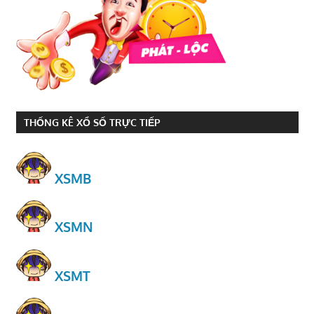
THỐNG KÊ XỔ SỐ TRỰC TIẾP
XSMB
XSMN
XSMT