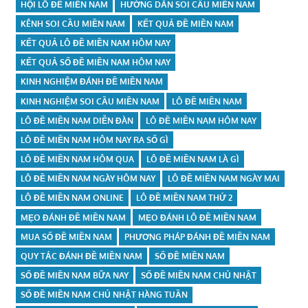
HỘI LÔ ĐỀ MIỀN NAM
HƯỚNG DẪN SOI CẦU MIỀN NAM
KÊNH SOI CẦU MIỀN NAM
KẾT QUẢ ĐỀ MIỀN NAM
KẾT QUẢ LÔ ĐỀ MIỀN NAM HÔM NAY
KẾT QUẢ SỐ ĐỀ MIỀN NAM HÔM NAY
KINH NGHIỆM ĐÁNH ĐỀ MIỀN NAM
KINH NGHIỆM SOI CẦU MIỀN NAM
LÔ ĐỀ MIỀN NAM
LÔ ĐỀ MIỀN NAM DIỄN ĐÀN
LÔ ĐỀ MIỀN NAM HÔM NAY
LÔ ĐỀ MIỀN NAM HÔM NAY RA SỐ GÌ
LÔ ĐỀ MIỀN NAM HÔM QUA
LÔ ĐỀ MIỀN NAM LÀ GÌ
LÔ ĐỀ MIỀN NAM NGÀY HÔM NAY
LÔ ĐỀ MIỀN NAM NGÀY MAI
LÔ ĐỀ MIỀN NAM ONLINE
LÔ ĐỀ MIỀN NAM THỨ 2
MẸO ĐÁNH ĐỀ MIỀN NAM
MẸO ĐÁNH LÔ ĐỀ MIỀN NAM
MUA SỐ ĐỀ MIỀN NAM
PHƯƠNG PHÁP ĐÁNH ĐỀ MIỀN NAM
QUY TẮC ĐÁNH ĐỀ MIỀN NAM
SỐ ĐỀ MIỀN NAM
SỐ ĐỀ MIỀN NAM BỮA NAY
SỐ ĐỀ MIỀN NAM CHỦ NHẬT
SỐ ĐỀ MIỀN NAM CHỦ NHẬT HÀNG TUẦN