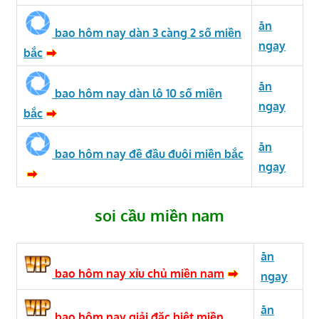
ăn
bao hôm nay dàn 3 càng 2 số miền
ngay
bắc
ăn
bao hôm nay dàn lô 10 số miền
ngay
bắc
ăn
bao hôm nay đề đầu đuôi miền bắc
ngay
soi cầu miền nam
ăn
bao hôm nay xỉu chủ miền nam
ngay
ăn
bao hôm nay giải đặc biệt miền