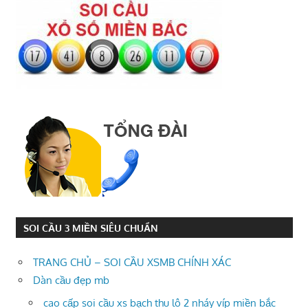
SOI CẦU 3 MIỀN SIÊU CHUẨN
TRANG CHỦ – SOI CẦU XSMB CHÍNH XÁC
Dàn cầu đẹp mb
cao cấp soi cầu xs bạch thu lô 2 nháy víp miền bắc