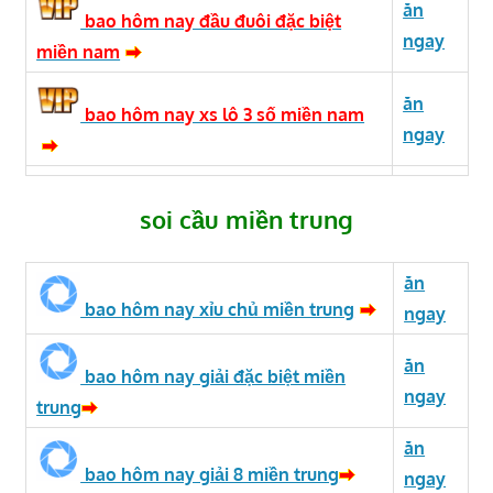
ăn
bao hôm nay đầu đuôi đặc biệt
ngay
miền nam
ăn
bao hôm nay xs lô 3 số miền nam
ngay
soi cầu miền trung
ăn
bao hôm nay xỉu chủ miền trung
ngay
ăn
bao hôm nay giải đặc biệt miền
ngay
trung
ăn
bao hôm nay giải 8 miền trung
ngay