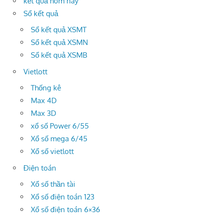
kết quả hôm nay
Sổ kết quả
Sổ kết quả XSMT
Sổ kết quả XSMN
Sổ kết quả XSMB
Vietlott
Thống kê
Max 4D
Max 3D
xổ số Power 6/55
Xổ số mega 6/45
Xổ số vietlott
Điện toán
Xổ số thần tài
Xổ số điện toán 123
Xổ số điện toán 6×36