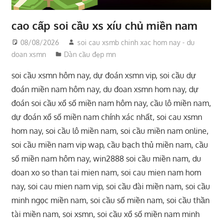
cao cấp soi cầu xs xíu chủ miền nam
08/08/2026
soi cau xsmb chinh xac hom nay - du
doan xsmn
Dàn cầu đẹp mn
soi cầu xsmn hôm nay, dự đoán xsmn vip, soi cầu dự
đoán miền nam hôm nay, du đoan xsmn hom nay, dự
đoán soi cầu xổ số miền nam hôm nay, cầu lô miền nam,
dự đoán xổ số miền nam chính xác nhất, soi cau xsmn
hom nay, soi cầu lô miền nam, soi cầu miền nam online,
soi cầu miền nam vip wap, cầu bạch thủ miền nam, cầu
số miền nam hôm nay, win2888 soi cầu miền nam, du
doan xo so than tai mien nam, soi cau mien nam hom
nay, soi cau mien nam vip, soi cầu đài miền nam, soi cầu
minh ngọc miền nam, soi cầu số miền nam, soi cầu thần
tài miền nam, soi xsmn, soi cầu xổ số miền nam minh