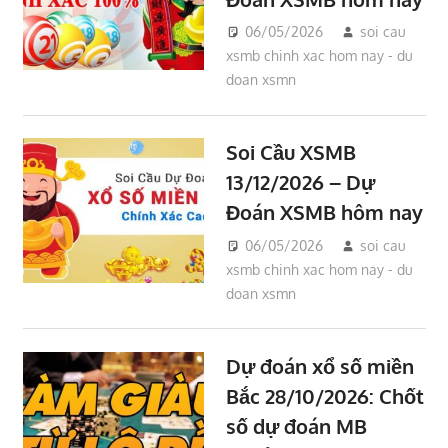
06/05/2026
soi cau
xsmb chinh xac hom nay - du
doan xsmn
Soi Cầu XSMB
13/12/2026 – Dự
Đoán XSMB hôm nay
06/05/2026
soi cau
xsmb chinh xac hom nay - du
doan xsmn
Dự đoán xổ số miền
Bắc 28/10/2026: Chốt
số dự đoán MB