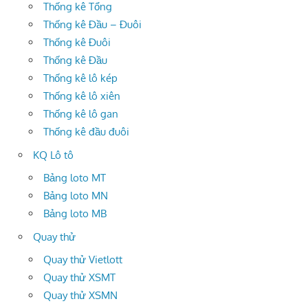
Thống kê Tổng
Thống kê Đầu – Đuôi
Thống kê Đuôi
Thống kê Đầu
Thống kê lô kép
Thống kê lô xiên
Thống kê lô gan
Thống kê đầu đuôi
KQ Lô tô
Bảng loto MT
Bảng loto MN
Bảng loto MB
Quay thử
Quay thử Vietlott
Quay thử XSMT
Quay thử XSMN