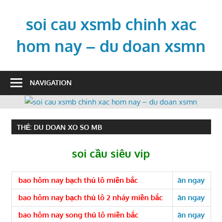
Skip
to
soi cau xsmb chinh xac
content
hom nay – du doan xsmn
soi
cau
NAVIGATION
xsmb
chinh
xac
THẺ:
DU DOAN XO SO MB
hom
nay
soi cầu siêu vip
–
du
bao hôm nay bạch thủ lô miền bắc
ăn ngay
doan
xsmn
bao hôm nay bạch thủ lô 2 nháy miền bắc
ăn ngay
bao hôm nay song thủ lô miền bắc
ăn ngay