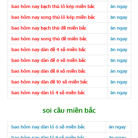
bao hôm nay bạch thủ lô kép miền bắc
ăn ngay
bao hôm nay song thủ lô kép miền bắc
ăn ngay
bao hôm nay bạch thủ đề miền bắc
ăn ngay
bao hôm nay song thủ đề miền bắc
ăn ngay
bao hôm nay dàn đề 4 số miền bắc
ăn ngay
bao hôm nay dàn đề 6 số miền bắc
ăn ngay
bao hôm nay dàn đề 8 số miền bắc
ăn ngay
bao hôm nay dàn đề 10 số miền bắc
ăn ngay
bao hôm nay dàn lô 4 số miền bắc
ăn ngay
soi cầu miền bắc
bao hôm nay dàn lô 6 số miền bắc
ăn ngay
bao hôm nay dàn lô 8 số miền bắc
ăn ngay