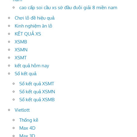
cao cấp soi cầu xs sớ đầu đuôi giải 8 miền nam
Chơi lô đề hiệu quả
Kinh nghiệm ăn lô
KẾT QUẢ XS
XSMB
XSMN
XSMT
kết quả hôm nay
Sổ kết quả
Sổ kết quả XSMT
Sổ kết quả XSMN
Sổ kết quả XSMB
Vietlott
Thống kê
Max 4D
Max 3D