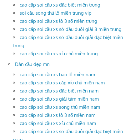
cao cấp soi cầu xs đặc biệt miền trung
soi cầu song thủ lô miền trung vip
cao cấp soi cầu xs lô 3 số miền trung
cao cấp soi cầu xs sớ đầu đuôi giải 8 miền trung
cao cấp soi cầu xs sớ đầu đuôi giải đặc biệt miền
trung
cao cấp soi cầu xs xíu chủ miền trung
Dàn cầu đẹp mn
cao cấp soi cầu xs bao lô miền nam
cao cấp soi cầu xs cặp xíu chủ miền nam
cao cấp soi cầu xs đặc biệt miền nam
cao cấp soi cầu xs giải tám miền nam
cao cấp soi cầu xs song thủ miền nam
cao cấp soi cầu xs lô 3 số miền nam
cao cấp soi cầu xs xíu chủ miền nam
cao cấp soi cầu xs sớ đầu đuôi giải đặc biệt miền
nam