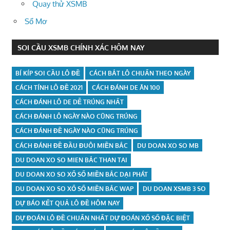
Quay thử XSMB
Sổ Mơ
SOI CẦU XSMB CHÍNH XÁC HÔM NAY
BÍ KÍP SOI CẦU LÔ ĐỀ
CÁCH BẮT LÔ CHUẨN THEO NGÀY
CÁCH TÍNH LÔ ĐỀ 2021
CÁCH ĐÁNH DE ĂN 100
CÁCH ĐÁNH LÔ DE DỄ TRÚNG NHẤT
CÁCH ĐÁNH LÔ NGÀY NÀO CŨNG TRÚNG
CÁCH ĐÁNH ĐỀ NGÀY NÀO CŨNG TRÚNG
CÁCH ĐÁNH ĐỀ ĐẦU ĐUÔI MIỀN BẮC
DU DOAN XO SO MB
DU DOAN XO SO MIEN BẮC THAN TAI
DU DOAN XO SO XỔ SỐ MIỀN BẮC DẠI PHÁT
DU DOAN XO SO XỔ SỐ MIỀN BẮC WAP
DU DOAN XSMB 3 SO
DỰ BÁO KẾT QUẢ LÔ ĐỀ HÔM NAY
DỰ ĐOÁN LÔ ĐỀ CHUẨN NHẤT DỰ ĐOÁN XỔ SỐ ĐẶC BIỆT