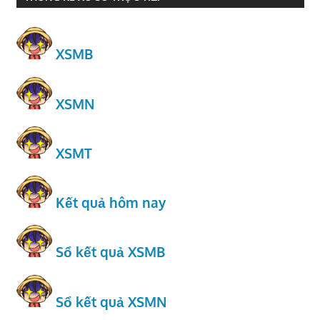
XSMB
XSMN
XSMT
Kết quả hôm nay
Sổ kết quả XSMB
Sổ kết quả XSMN