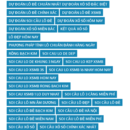
DỰ ĐOÁN LÔ ĐỀ CHUẨN NHẤT DỰ ĐOÁN XỔ SỐ ĐẶC BIỆT
DỰ ĐOÁN LÔ ĐỀ CHÍNH XÁC
DỰ ĐOÁN LÔ ĐỀ XSMB
DỰ ĐOÁN SOI CẦU LÔ ĐỀ
DỰ ĐOÁN XỔ SỐ HÔM NAY
DỰ ĐOÁN XỔ SỐ MIỀN BẮC
KẾT QUẢ XỔ SỐ
LÔ ĐẸP HÔM NAY
PHƯƠNG PHÁP TÍNH LÔ CHUẨN ĐÁNH HÀNG NGÀY
RỒNG BẠCH KIM
SOI CAU LO DE DEP
SOI CAU LO DE KHUNG 3 NGAY
SOI CAU LO KEP XSMB
SOI CAU LO XSMB 3S
SOI CAU LO XSMB 16 NHAY HOM NAY
SOI CAU LO XSMB HOM NAY
SOI CAU LO XSMB RONG BACH KIM
SOI CAU XSMB 1 LO DUY NHAT
SOI CẦU LÔ 3 CÀNG MIỄN PHÍ
SOI CẦU LÔ MN ÂM DƯƠNG
SOI CẦU LÔ ĐẸP
SOI CẦU LÔ ĐỀ
SOI CẦU LÔ ĐỀ BẠCH KIM
SOI CẦU LÔ ĐỀ HÀ NỘI
SOI CẦU LÔ ĐỀ MIỀN NAM
SOI CẦU LÔ ĐỀ MIỄN PHÍ
SOI CẦU XỔ SỐ
SOI CẦU XỔ SỐ CHÍNH XÁC NHẤT