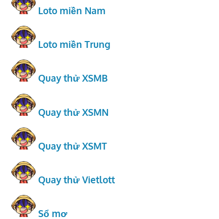
Loto miền Nam
Loto miền Trung
Quay thử XSMB
Quay thử XSMN
Quay thử XSMT
Quay thử Vietlott
Sổ mơ