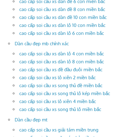
cao cấp soi cầu xs dàn đề 6 con miền bắc
cao cấp soi cầu xs dàn đề 8 con miền bắc
cao cấp soi cầu xs dàn đề 10 con miền bắc
cao cấp soi cầu xs dàn lô 10 con miền bắc
cao cấp soi cầu xs dàn lô 6 con miền bắc
Dàn cầu đẹp mb chính xác
cao cấp soi cầu xs dàn lô 4 con miền bắc
cao cấp soi cầu xs dàn lô 8 con miền bắc
cao cấp soi cầu xs đề đầu đuôi miền bắc
cao cấp soi cầu xs lô xiên 2 miền bắc
cao cấp soi cầu xs song thủ đề miền bắc
cao cấp soi cầu xs song thủ lô kép miền bắc
cao cấp soi cầu xs lô xiên 4 miền bắc
cao cấp soi cầu xs song thủ lô miền bắc
Dàn cầu đẹp mt
cao cấp soi cầu xs giải tám miền trung