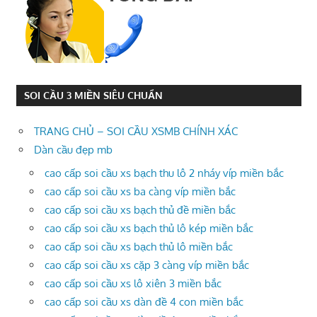
SOI CẦU 3 MIỀN SIÊU CHUẨN
TRANG CHỦ – SOI CẦU XSMB CHÍNH XÁC
Dàn cầu đẹp mb
cao cấp soi cầu xs bạch thu lô 2 nháy víp miền bắc
cao cấp soi cầu xs ba càng víp miền bắc
cao cấp soi cầu xs bạch thủ đề miền bắc
cao cấp soi cầu xs bạch thủ lô kép miền bắc
cao cấp soi cầu xs bạch thủ lô miền bắc
cao cấp soi cầu xs cặp 3 càng víp miền bắc
cao cấp soi cầu xs lô xiên 3 miền bắc
cao cấp soi cầu xs dàn đề 4 con miền bắc