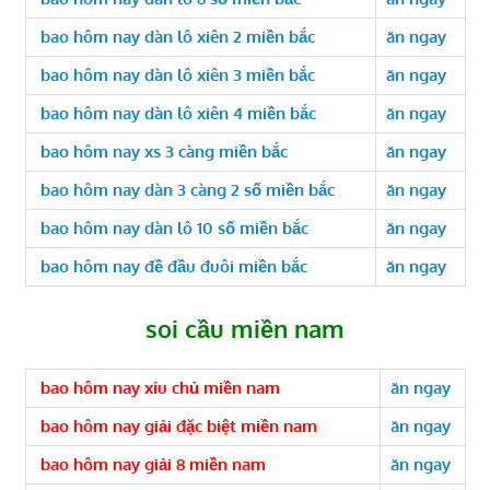
bao hôm nay dàn lô xiên 2 miền bắc
ăn ngay
bao hôm nay dàn lô xiên 3 miền bắc
ăn ngay
bao hôm nay dàn lô xiên 4 miền bắc
ăn ngay
bao hôm nay xs 3 càng miền bắc
ăn ngay
bao hôm nay dàn 3 càng 2 số miền bắc
ăn ngay
bao hôm nay dàn lô 10 số miền bắc
ăn ngay
bao hôm nay đề đầu đuôi miền bắc
ăn ngay
soi cầu miền nam
bao hôm nay xỉu chủ miền nam
ăn ngay
bao hôm nay giải đặc biệt miền nam
ăn ngay
bao hôm nay giải 8 miền nam
ăn ngay