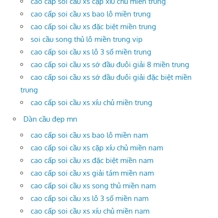
cao cấp soi cầu xs cặp xíu chủ miền trung
cao cấp soi cầu xs bao lô miền trung
cao cấp soi cầu xs đặc biệt miền trung
soi cầu song thủ lô miền trung vip
cao cấp soi cầu xs lô 3 số miền trung
cao cấp soi cầu xs sớ đầu đuôi giải 8 miền trung
cao cấp soi cầu xs sớ đầu đuôi giải đặc biệt miền
trung
cao cấp soi cầu xs xíu chủ miền trung
Dàn cầu đẹp mn
cao cấp soi cầu xs bao lô miền nam
cao cấp soi cầu xs cặp xíu chủ miền nam
cao cấp soi cầu xs đặc biệt miền nam
cao cấp soi cầu xs giải tám miền nam
cao cấp soi cầu xs song thủ miền nam
cao cấp soi cầu xs lô 3 số miền nam
cao cấp soi cầu xs xíu chủ miền nam