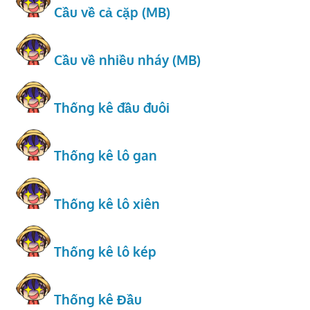
Cầu về cả cặp (MB)
Cầu về nhiều nháy (MB)
Thống kê đầu đuôi
Thống kê lô gan
Thống kê lô xiên
Thống kê lô kép
Thống kê Đầu