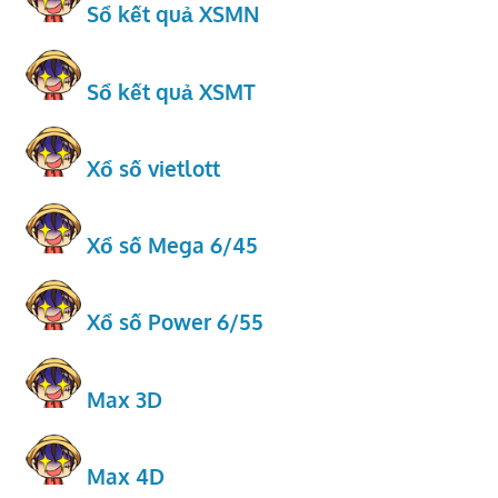
Sổ kết quả XSMN
Sổ kết quả XSMT
Xổ số vietlott
Xổ số Mega 6/45
Xổ số Power 6/55
Max 3D
Max 4D