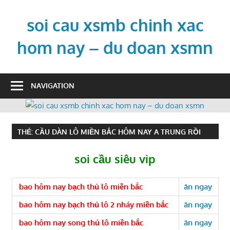
Skip
to
soi cau xsmb chinh xac
content
hom nay – du doan xsmn
soi
cau
NAVIGATION
xsmb
chinh
xac
THẺ:
CẦU DÀN LÔ MIỀN BẮC HÔM NAY A TRUNG RỒI
hom
nay
soi cầu siêu vip
–
du
bao hôm nay bạch thủ lô miền bắc
ăn ngay
doan
xsmn
bao hôm nay bạch thủ lô 2 nháy miền bắc
ăn ngay
bao hôm nay song thủ lô miền bắc
ăn ngay