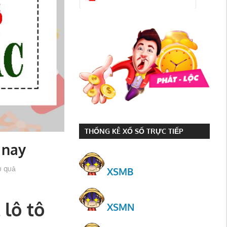
THỐNG KÊ XỔ SỐ TRỰC TIẾP
 nay
u quả
XSMB
 lô tô
XSMN