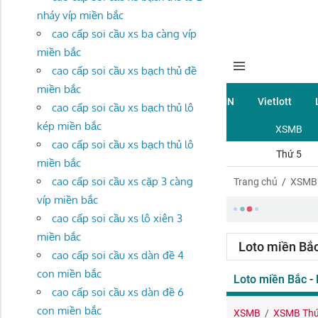
nháy víp miền bắc
cao cấp soi cầu xs ba càng víp
miền bắc
cao cấp soi cầu xs bạch thủ đề
miền bắc
cao cấp soi cầu xs bạch thủ lô
kép miền bắc
cao cấp soi cầu xs bạch thủ lô
miền bắc
cao cấp soi cầu xs cặp 3 càng
víp miền bắc
cao cấp soi cầu xs lô xiên 3
miền bắc
cao cấp soi cầu xs dàn đề 4
con miền bắc
cao cấp soi cầu xs dàn đề 6
con miền bắc