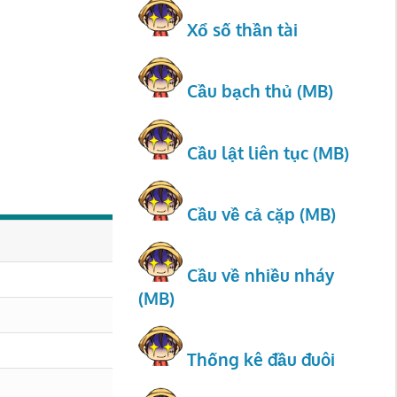
Xổ số thần tài
Cầu bạch thủ (MB)
Cầu lật liên tục (MB)
Cầu về cả cặp (MB)
Cầu về nhiều nháy
(MB)
Thống kê đầu đuôi