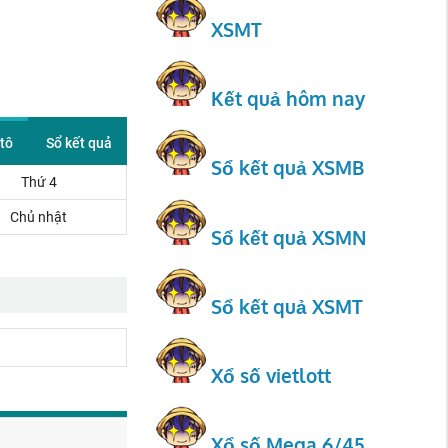
XSMT
Kết quả hôm nay
Sổ kết quả XSMB
Sổ kết quả XSMN
Sổ kết quả XSMT
Xổ số vietlott
Xổ số Mega 6/45