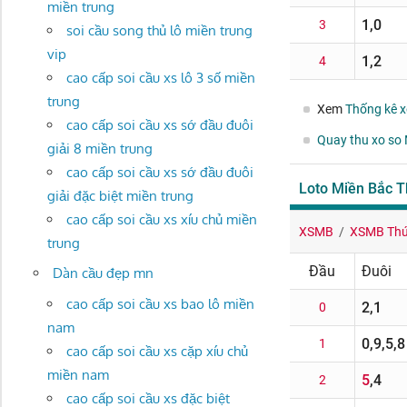
miền trung
soi cầu song thủ lô miền trung
vip
cao cấp soi cầu xs lô 3 số miền
trung
cao cấp soi cầu xs sớ đầu đuôi
giải 8 miền trung
cao cấp soi cầu xs sớ đầu đuôi
giải đặc biệt miền trung
cao cấp soi cầu xs xíu chủ miền
trung
Dàn cầu đẹp mn
cao cấp soi cầu xs bao lô miền
nam
cao cấp soi cầu xs cặp xíu chủ
miền nam
cao cấp soi cầu xs đặc biệt