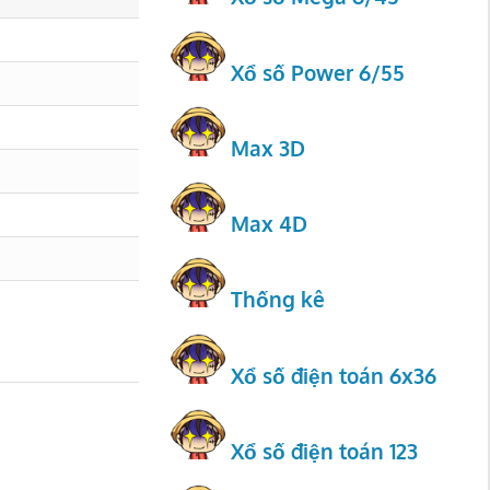
Xổ số Power 6/55
Max 3D
Max 4D
Thống kê
Xổ số điện toán 6x36
Xổ số điện toán 123