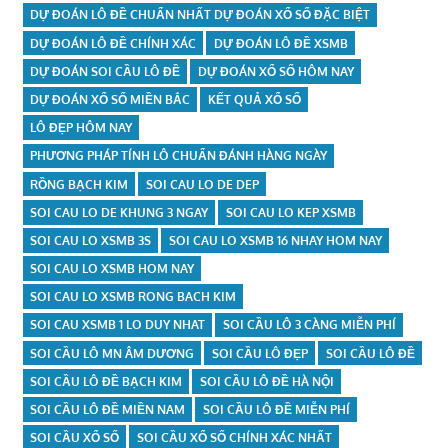
DỰ ĐOÁN LÔ ĐỀ CHUẨN NHẤT DỰ ĐOÁN XỔ SỐ ĐẶC BIỆT
DỰ ĐOÁN LÔ ĐỀ CHÍNH XÁC
DỰ ĐOÁN LÔ ĐỀ XSMB
DỰ ĐOÁN SOI CẦU LÔ ĐỀ
DỰ ĐOÁN XỔ SỐ HÔM NAY
DỰ ĐOÁN XỔ SỐ MIỀN BẮC
KẾT QUẢ XỔ SỐ
LÔ ĐẸP HÔM NAY
PHƯƠNG PHÁP TÍNH LÔ CHUẨN ĐÁNH HÀNG NGÀY
RỒNG BẠCH KIM
SOI CAU LO DE DEP
SOI CAU LO DE KHUNG 3 NGAY
SOI CAU LO KEP XSMB
SOI CAU LO XSMB 3S
SOI CAU LO XSMB 16 NHAY HOM NAY
SOI CAU LO XSMB HOM NAY
SOI CAU LO XSMB RONG BACH KIM
SOI CAU XSMB 1 LO DUY NHAT
SOI CẦU LÔ 3 CÀNG MIỄN PHÍ
SOI CẦU LÔ MN ÂM DƯƠNG
SOI CẦU LÔ ĐẸP
SOI CẦU LÔ ĐỀ
SOI CẦU LÔ ĐỀ BẠCH KIM
SOI CẦU LÔ ĐỀ HÀ NỘI
SOI CẦU LÔ ĐỀ MIỀN NAM
SOI CẦU LÔ ĐỀ MIỄN PHÍ
SOI CẦU XỔ SỐ
SOI CẦU XỔ SỐ CHÍNH XÁC NHẤT