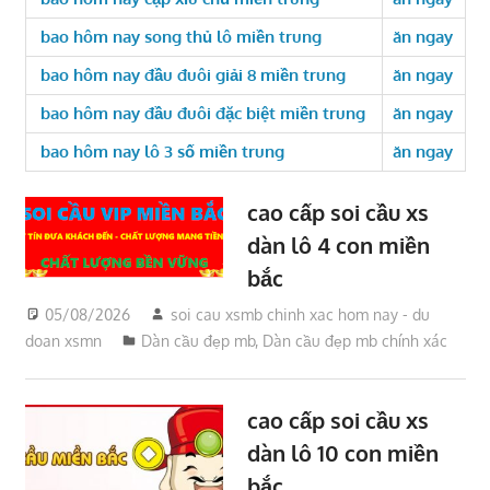
bao hôm nay song thủ lô miền trung
ăn ngay
bao hôm nay đầu đuôi giải 8 miền trung
ăn ngay
bao hôm nay đầu đuôi đặc biệt miền trung
ăn ngay
bao hôm nay lô 3 số miền trung
ăn ngay
cao cấp soi cầu xs
dàn lô 4 con miền
bắc
05/08/2026
soi cau xsmb chinh xac hom nay - du
doan xsmn
Dàn cầu đẹp mb
,
Dàn cầu đẹp mb chính xác
cao cấp soi cầu xs
dàn lô 10 con miền
bắc