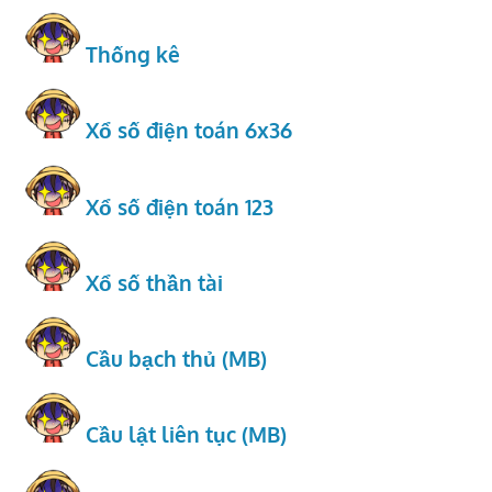
Thống kê
Xổ số điện toán 6x36
Xổ số điện toán 123
Xổ số thần tài
Cầu bạch thủ (MB)
Cầu lật liên tục (MB)