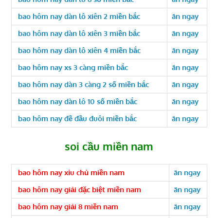
bao hôm nay dàn lô xiên 2 miền bắc
ăn ngay
bao hôm nay dàn lô xiên 3 miền bắc
ăn ngay
bao hôm nay dàn lô xiên 4 miền bắc
ăn ngay
bao hôm nay xs 3 càng miền bắc
ăn ngay
bao hôm nay dàn 3 càng 2 số miền bắc
ăn ngay
bao hôm nay dàn lô 10 số miền bắc
ăn ngay
bao hôm nay đề đầu đuôi miền bắc
ăn ngay
soi cầu miền nam
bao hôm nay xỉu chủ miền nam
ăn ngay
bao hôm nay giải đặc biệt miền nam
ăn ngay
bao hôm nay giải 8 miền nam
ăn ngay