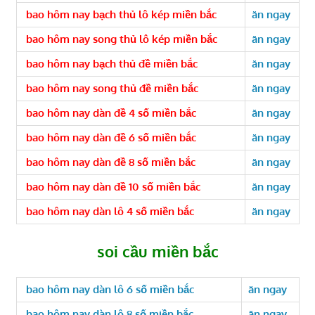
bao hôm nay bạch thủ lô kép miền bắc
ăn ngay
bao hôm nay song thủ lô kép miền bắc
ăn ngay
bao hôm nay bạch thủ đề miền bắc
ăn ngay
bao hôm nay song thủ đề miền bắc
ăn ngay
bao hôm nay dàn đề 4 số miền bắc
ăn ngay
bao hôm nay dàn đề 6 số miền bắc
ăn ngay
bao hôm nay dàn đề 8 số miền bắc
ăn ngay
bao hôm nay dàn đề 10 số miền bắc
ăn ngay
bao hôm nay dàn lô 4 số miền bắc
ăn ngay
soi cầu miền bắc
bao hôm nay dàn lô 6 số miền bắc
ăn ngay
bao hôm nay dàn lô 8 số miền bắc
ăn ngay