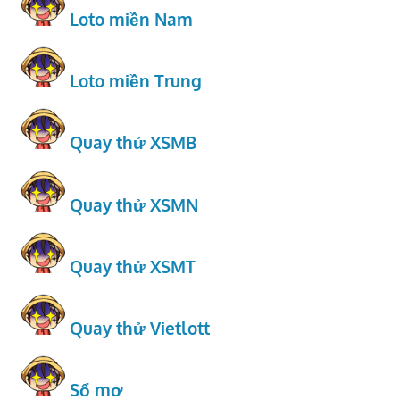
Loto miền Nam
Loto miền Trung
Quay thử XSMB
Quay thử XSMN
Quay thử XSMT
Quay thử Vietlott
Sổ mơ