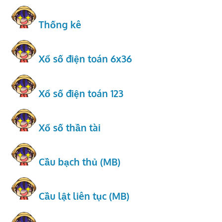
Thống kê
Xổ số điện toán 6x36
Xổ số điện toán 123
Xổ số thần tài
Cầu bạch thủ (MB)
Cầu lật liên tục (MB)