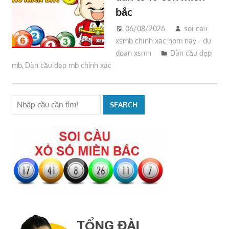
bắc
06/08/2026
soi cau
xsmb chinh xac hom nay - du
doan xsmn
Dàn cầu đẹp
mb
,
Dàn cầu đẹp mb chính xác
SEARCH