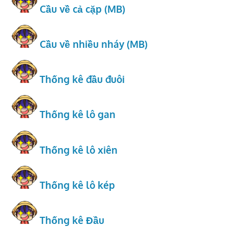
Cầu về cả cặp (MB)
Cầu về nhiều nháy (MB)
Thống kê đầu đuôi
Thống kê lô gan
Thống kê lô xiên
Thống kê lô kép
Thống kê Đầu