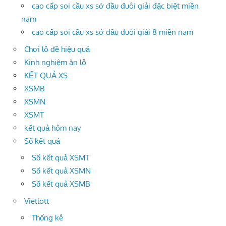
cao cấp soi cầu xs sớ đầu đuôi giải đặc biệt miền
nam
cao cấp soi cầu xs sớ đầu đuôi giải 8 miền nam
Chơi lô đề hiệu quả
Kinh nghiệm ăn lô
KẾT QUẢ XS
XSMB
XSMN
XSMT
kết quả hôm nay
Sổ kết quả
Sổ kết quả XSMT
Sổ kết quả XSMN
Sổ kết quả XSMB
Vietlott
Thống kê