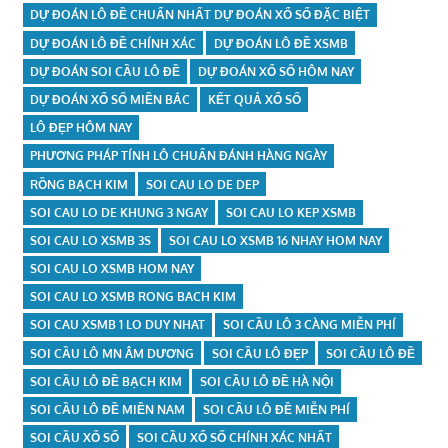
DỰ ĐOÁN LÔ ĐỀ CHUẨN NHẤT DỰ ĐOÁN XỔ SỐ ĐẶC BIỆT
DỰ ĐOÁN LÔ ĐỀ CHÍNH XÁC
DỰ ĐOÁN LÔ ĐỀ XSMB
DỰ ĐOÁN SOI CẦU LÔ ĐỀ
DỰ ĐOÁN XỔ SỐ HÔM NAY
DỰ ĐOÁN XỔ SỐ MIỀN BẮC
KẾT QUẢ XỔ SỐ
LÔ ĐẸP HÔM NAY
PHƯƠNG PHÁP TÍNH LÔ CHUẨN ĐÁNH HÀNG NGÀY
RỒNG BẠCH KIM
SOI CAU LO DE DEP
SOI CAU LO DE KHUNG 3 NGAY
SOI CAU LO KEP XSMB
SOI CAU LO XSMB 3S
SOI CAU LO XSMB 16 NHAY HOM NAY
SOI CAU LO XSMB HOM NAY
SOI CAU LO XSMB RONG BACH KIM
SOI CAU XSMB 1 LO DUY NHAT
SOI CẦU LÔ 3 CÀNG MIỄN PHÍ
SOI CẦU LÔ MN ÂM DƯƠNG
SOI CẦU LÔ ĐẸP
SOI CẦU LÔ ĐỀ
SOI CẦU LÔ ĐỀ BẠCH KIM
SOI CẦU LÔ ĐỀ HÀ NỘI
SOI CẦU LÔ ĐỀ MIỀN NAM
SOI CẦU LÔ ĐỀ MIỄN PHÍ
SOI CẦU XỔ SỐ
SOI CẦU XỔ SỐ CHÍNH XÁC NHẤT