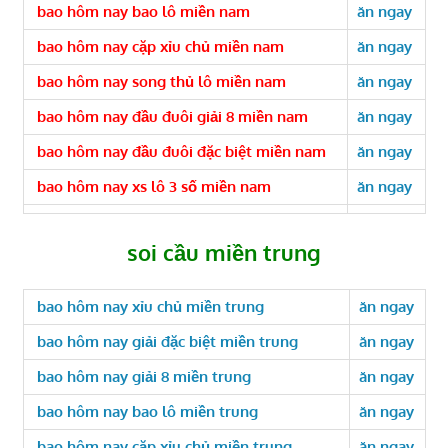
bao hôm nay bao lô miền nam
ăn ngay
bao hôm nay cặp xỉu chủ miền nam
ăn ngay
bao hôm nay song thủ lô miền nam
ăn ngay
bao hôm nay đầu đuôi giải 8 miền nam
ăn ngay
bao hôm nay đầu đuôi đặc biệt miền nam
ăn ngay
bao hôm nay xs lô 3 số miền nam
ăn ngay
soi cầu miền trung
bao hôm nay xỉu chủ miền trung
ăn ngay
bao hôm nay giải đặc biệt miền trung
ăn ngay
bao hôm nay giải 8 miền trung
ăn ngay
bao hôm nay bao lô miền trung
ăn ngay
bao hôm nay cặp xỉu chủ miền trung
ăn ngay