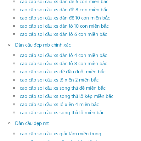
cao cấp soi cầu xs dàn đề 6 con miền bắc
cao cấp soi cầu xs dàn đề 8 con miền bắc
cao cấp soi cầu xs dàn đề 10 con miền bắc
cao cấp soi cầu xs dàn lô 10 con miền bắc
cao cấp soi cầu xs dàn lô 6 con miền bắc
Dàn cầu đẹp mb chính xác
cao cấp soi cầu xs dàn lô 4 con miền bắc
cao cấp soi cầu xs dàn lô 8 con miền bắc
cao cấp soi cầu xs đề đầu đuôi miền bắc
cao cấp soi cầu xs lô xiên 2 miền bắc
cao cấp soi cầu xs song thủ đề miền bắc
cao cấp soi cầu xs song thủ lô kép miền bắc
cao cấp soi cầu xs lô xiên 4 miền bắc
cao cấp soi cầu xs song thủ lô miền bắc
Dàn cầu đẹp mt
cao cấp soi cầu xs giải tám miền trung