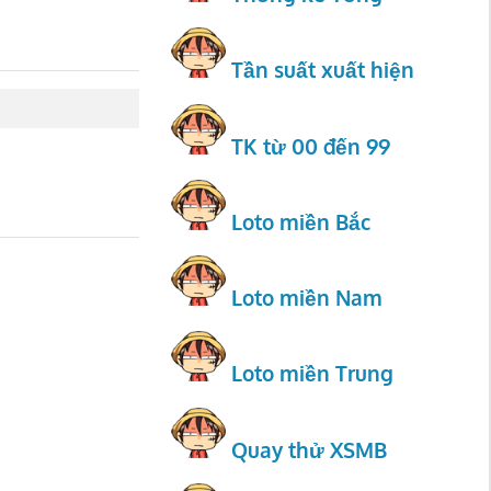
Tần suất xuất hiện
TK từ 00 đến 99
Loto miền Bắc
Loto miền Nam
Loto miền Trung
Quay thử XSMB