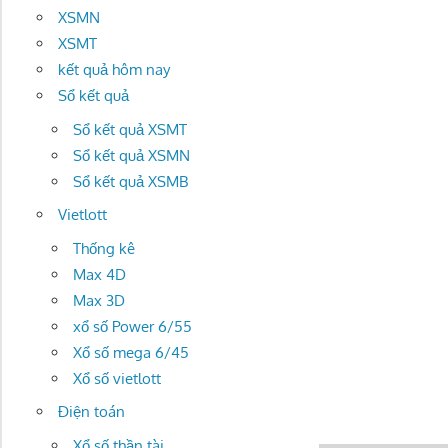
XSMN
XSMT
kết quả hôm nay
Sổ kết quả
Sổ kết quả XSMT
Sổ kết quả XSMN
Sổ kết quả XSMB
Vietlott
Thống kê
Max 4D
Max 3D
xổ số Power 6/55
Xổ số mega 6/45
Xổ số vietlott
Điện toán
Xổ số thần tài