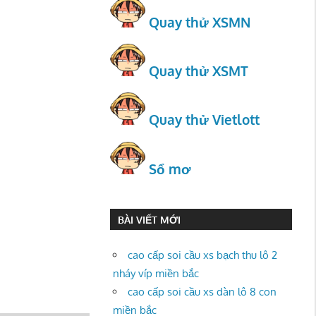
Quay thử XSMN
Quay thử XSMT
Quay thử Vietlott
Sổ mơ
BÀI VIẾT MỚI
cao cấp soi cầu xs bạch thu lô 2
nháy víp miền bắc
cao cấp soi cầu xs dàn lô 8 con
miền bắc