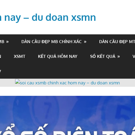
m nay – du doan xsmn
MB
DÀN CẦU ĐẸP MB CHÍNH XÁC
DÀN CẦU ĐẸP M
N
XSMT
KẾT QUẢ HÔM NAY
SỔ KẾT QUẢ
Ơ