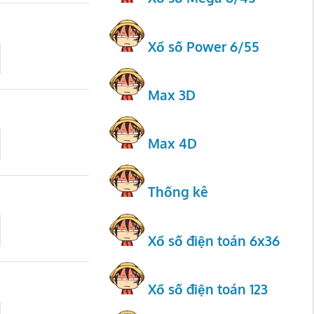
Xổ số Power 6/55
Max 3D
Max 4D
Thống kê
Xổ số điện toán 6x36
Xổ số điện toán 123