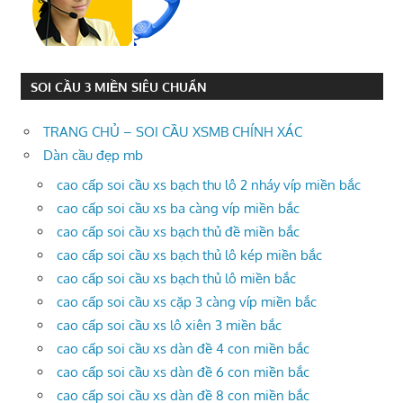
SOI CẦU 3 MIỀN SIÊU CHUẨN
TRANG CHỦ – SOI CẦU XSMB CHÍNH XÁC
Dàn cầu đẹp mb
cao cấp soi cầu xs bạch thu lô 2 nháy víp miền bắc
cao cấp soi cầu xs ba càng víp miền bắc
cao cấp soi cầu xs bạch thủ đề miền bắc
cao cấp soi cầu xs bạch thủ lô kép miền bắc
cao cấp soi cầu xs bạch thủ lô miền bắc
cao cấp soi cầu xs cặp 3 càng víp miền bắc
cao cấp soi cầu xs lô xiên 3 miền bắc
cao cấp soi cầu xs dàn đề 4 con miền bắc
cao cấp soi cầu xs dàn đề 6 con miền bắc
cao cấp soi cầu xs dàn đề 8 con miền bắc