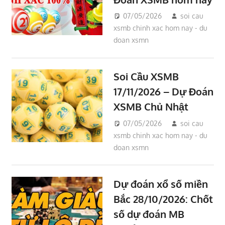
07/05/2026
soi cau
xsmb chinh xac hom nay - du
doan xsmn
Soi Cầu XSMB
17/11/2026 – Dự Đoán
XSMB Chủ Nhật
07/05/2026
soi cau
xsmb chinh xac hom nay - du
doan xsmn
Dự đoán xổ số miền
Bắc 28/10/2026: Chốt
số dự đoán MB