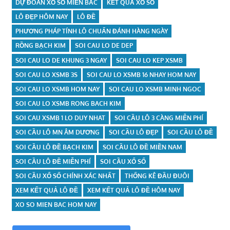
DỰ ĐOÁN XỔ SỐ MIỀN BẮC
KẾT QUẢ XỔ SỐ
LÔ ĐẸP HÔM NAY
LÔ ĐỀ
PHƯƠNG PHÁP TÍNH LÔ CHUẨN ĐÁNH HÀNG NGÀY
RỒNG BẠCH KIM
SOI CAU LO DE DEP
SOI CAU LO DE KHUNG 3 NGAY
SOI CAU LO KEP XSMB
SOI CAU LO XSMB 3S
SOI CAU LO XSMB 16 NHAY HOM NAY
SOI CAU LO XSMB HOM NAY
SOI CAU LO XSMB MINH NGOC
SOI CAU LO XSMB RONG BACH KIM
SOI CAU XSMB 1 LO DUY NHAT
SOI CẦU LÔ 3 CÀNG MIỄN PHÍ
SOI CẦU LÔ MN ÂM DƯƠNG
SOI CẦU LÔ ĐẸP
SOI CẦU LÔ ĐỀ
SOI CẦU LÔ ĐỀ BẠCH KIM
SOI CẦU LÔ ĐỀ MIỀN NAM
SOI CẦU LÔ ĐỀ MIỄN PHÍ
SOI CẦU XỔ SỐ
SOI CẦU XỔ SỐ CHÍNH XÁC NHẤT
THỐNG KÊ ĐẦU ĐUÔI
XEM KẾT QUẢ LÔ ĐỀ
XEM KẾT QUẢ LÔ ĐỀ HÔM NAY
XO SO MIEN BAC HOM NAY