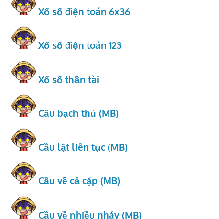
Xổ số điện toán 6x36
Xổ số điện toán 123
Xổ số thần tài
Cầu bạch thủ (MB)
Cầu lật liên tục (MB)
Cầu về cả cặp (MB)
Cầu về nhiều nháy (MB)