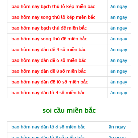
bao hôm nay bạch thủ lô kép miền bắc
ăn ngay
bao hôm nay song thủ lô kép miền bắc
ăn ngay
bao hôm nay bạch thủ đề miền bắc
ăn ngay
bao hôm nay song thủ đề miền bắc
ăn ngay
bao hôm nay dàn đề 4 số miền bắc
ăn ngay
bao hôm nay dàn đề 6 số miền bắc
ăn ngay
bao hôm nay dàn đề 8 số miền bắc
ăn ngay
bao hôm nay dàn đề 10 số miền bắc
ăn ngay
bao hôm nay dàn lô 4 số miền bắc
ăn ngay
soi cầu miền bắc
bao hôm nay dàn lô 6 số miền bắc
ăn ngay
bao hôm nay dàn lô 8 số miền bắc
ăn ngay