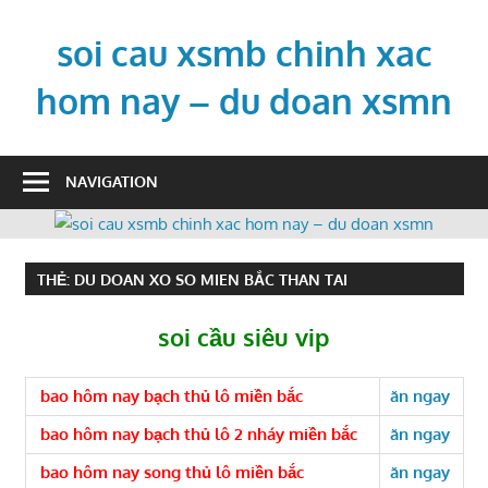
Skip
to
soi cau xsmb chinh xac
content
hom nay – du doan xsmn
soi
cau
NAVIGATION
xsmb
chinh
xac
THẺ:
DU DOAN XO SO MIEN BẮC THAN TAI
hom
nay
soi cầu siêu vip
–
du
bao hôm nay bạch thủ lô miền bắc
ăn ngay
doan
xsmn
bao hôm nay bạch thủ lô 2 nháy miền bắc
ăn ngay
bao hôm nay song thủ lô miền bắc
ăn ngay