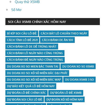
Quay thử XSMB
Sổ Mơ
SOI CẦU XSMB CHÍNH XÁC HÔM NAY
BÍ KÍP SOI CẦU LÔ ĐỀ
CÁCH BẮT LÔ CHUẨN THEO NGÀY
CÁCH TÍNH LÔ ĐỀ 2021
CÁCH ĐÁNH DE ĂN 100
CÁCH ĐÁNH LÔ DE DỄ TRÚNG NHẤT
CÁCH ĐÁNH LÔ NGÀY NÀO CŨNG TRÚNG
CÁCH ĐÁNH ĐỀ NGÀY NÀO CŨNG TRÚNG
DU DOAN XO SO MIEN BẮC THAN TAI
DU DOAN XO SO XSMB
DU DOAN XO SO XỔ SỐ MIỀN BẮC DẠI PHÁT
DU DOAN XO SO XỔ SỐ MIỀN BẮC WAP
DU DOAN XSMB 3 SO
DỰ BÁO KẾT QUẢ LÔ ĐỀ HÔM NAY
DỰ ĐOÁN LÔ ĐỀ CHÍNH XÁC
DỰ ĐOÁN LÔ ĐỀ XSMB
DỰ ĐOÁN SOI CẦU LÔ ĐỀ
DỰ ĐOÁN XỔ SỐ HÔM NAY