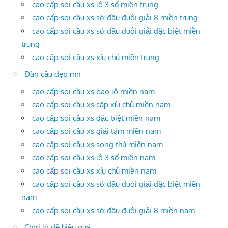
cao cấp soi cầu xs lô 3 số miền trung
cao cấp soi cầu xs sớ đầu đuôi giải 8 miền trung
cao cấp soi cầu xs sớ đầu đuôi giải đặc biệt miền
trung
cao cấp soi cầu xs xíu chủ miền trung
Dàn cầu đẹp mn
cao cấp soi cầu xs bao lô miền nam
cao cấp soi cầu xs cặp xíu chủ miền nam
cao cấp soi cầu xs đặc biệt miền nam
cao cấp soi cầu xs giải tám miền nam
cao cấp soi cầu xs song thủ miền nam
cao cấp soi cầu xs lô 3 số miền nam
cao cấp soi cầu xs xíu chủ miền nam
cao cấp soi cầu xs sớ đầu đuôi giải đặc biệt miền
nam
cao cấp soi cầu xs sớ đầu đuôi giải 8 miền nam
Chơi lô đề hiệu quả