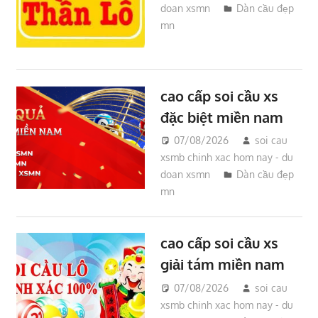
doan xsmn
Dàn cầu đẹp
mn
cao cấp soi cầu xs
đặc biệt miền nam
07/08/2026
soi cau
xsmb chinh xac hom nay - du
doan xsmn
Dàn cầu đẹp
mn
cao cấp soi cầu xs
giải tám miền nam
07/08/2026
soi cau
xsmb chinh xac hom nay - du