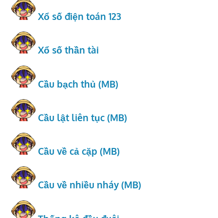
Xổ số điện toán 123
Xổ số thần tài
Cầu bạch thủ (MB)
Cầu lật liên tục (MB)
Cầu về cả cặp (MB)
Cầu về nhiều nháy (MB)