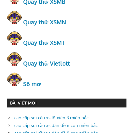
Quay thử XSMB
Quay thử XSMN
Quay thử XSMT
Quay thử Vietlott
Sổ mơ
BÀI VIẾT MỚI
cao cấp soi cầu xs lô xiên 3 miền bắc
cao cấp soi cầu xs dàn đề 6 con miền bắc