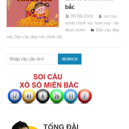
bắc
09/08/2026
soi cau
xsmb chinh xac hom nay - du
doan xsmn
Dàn cầu đẹp
mb
,
Dàn cầu đẹp mb chính xác
SEARCH