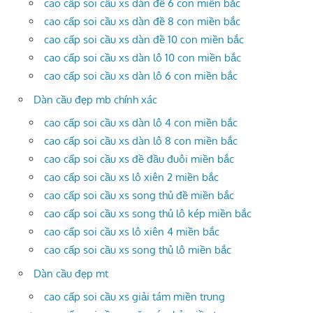
cao cấp soi cầu xs dàn đề 6 con miền bắc
cao cấp soi cầu xs dàn đề 8 con miền bắc
cao cấp soi cầu xs dàn đề 10 con miền bắc
cao cấp soi cầu xs dàn lô 10 con miền bắc
cao cấp soi cầu xs dàn lô 6 con miền bắc
Dàn cầu đẹp mb chính xác
cao cấp soi cầu xs dàn lô 4 con miền bắc
cao cấp soi cầu xs dàn lô 8 con miền bắc
cao cấp soi cầu xs đề đầu đuôi miền bắc
cao cấp soi cầu xs lô xiên 2 miền bắc
cao cấp soi cầu xs song thủ đề miền bắc
cao cấp soi cầu xs song thủ lô kép miền bắc
cao cấp soi cầu xs lô xiên 4 miền bắc
cao cấp soi cầu xs song thủ lô miền bắc
Dàn cầu đẹp mt
cao cấp soi cầu xs giải tám miền trung