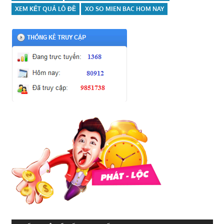
XEM KẾT QUẢ LÔ ĐỀ
XO SO MIEN BAC HOM NAY