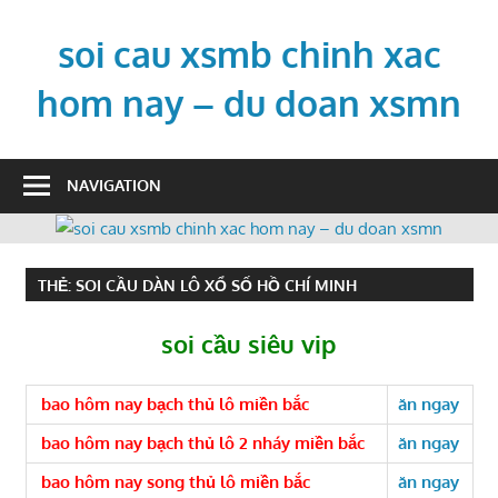
Skip
to
soi cau xsmb chinh xac
content
hom nay – du doan xsmn
soi
cau
NAVIGATION
xsmb
chinh
xac
THẺ:
SOI CẦU DÀN LÔ XỔ SỐ HỒ CHÍ MINH
hom
nay
soi cầu siêu vip
–
du
bao hôm nay bạch thủ lô miền bắc
ăn ngay
doan
xsmn
bao hôm nay bạch thủ lô 2 nháy miền bắc
ăn ngay
bao hôm nay song thủ lô miền bắc
ăn ngay