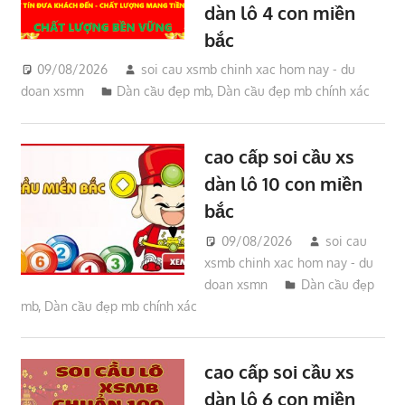
dàn lô 4 con miền
bắc
09/08/2026
soi cau xsmb chinh xac hom nay - du
doan xsmn
Dàn cầu đẹp mb
,
Dàn cầu đẹp mb chính xác
cao cấp soi cầu xs
dàn lô 10 con miền
bắc
09/08/2026
soi cau
xsmb chinh xac hom nay - du
doan xsmn
Dàn cầu đẹp
mb
,
Dàn cầu đẹp mb chính xác
cao cấp soi cầu xs
dàn lô 6 con miền