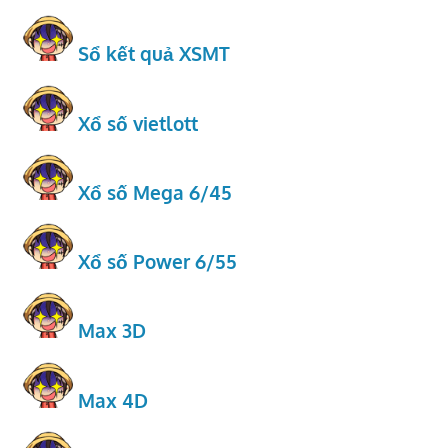
Sổ kết quả XSMT
Xổ số vietlott
Xổ số Mega 6/45
Xổ số Power 6/55
Max 3D
Max 4D