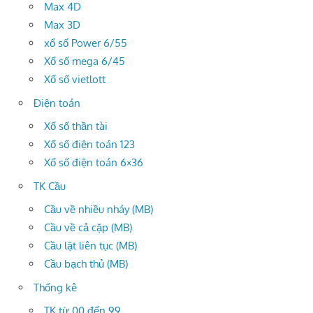
Max 4D
Max 3D
xổ số Power 6/55
Xổ số mega 6/45
Xổ số vietlott
Điện toán
Xổ số thần tài
Xổ số điện toán 123
Xổ số điện toán 6×36
TK Cầu
Cầu về nhiều nháy (MB)
Cầu về cả cặp (MB)
Cầu lật liên tục (MB)
Cầu bạch thủ (MB)
Thống kê
TK từ 00 đến 99