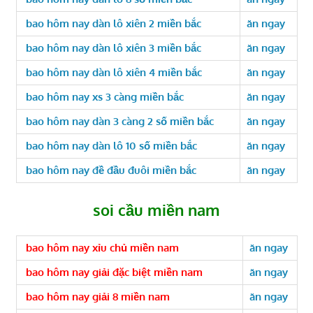
bao hôm nay dàn lô xiên 2 miền bắc
ăn ngay
bao hôm nay dàn lô xiên 3 miền bắc
ăn ngay
bao hôm nay dàn lô xiên 4 miền bắc
ăn ngay
bao hôm nay xs 3 càng miền bắc
ăn ngay
bao hôm nay dàn 3 càng 2 số miền bắc
ăn ngay
bao hôm nay dàn lô 10 số miền bắc
ăn ngay
bao hôm nay đề đầu đuôi miền bắc
ăn ngay
soi cầu miền nam
bao hôm nay xỉu chủ miền nam
ăn ngay
bao hôm nay giải đặc biệt miền nam
ăn ngay
bao hôm nay giải 8 miền nam
ăn ngay