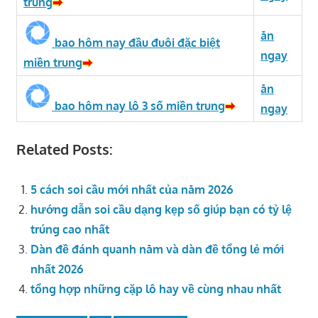
trung
ăn
bao hôm nay đầu đuôi đặc biệt
ngay
miền trung
ăn
bao hôm nay lô 3 số miền trung
ngay
Related Posts:
5 cách soi cầu mới nhất của năm 2026
hướng dẫn soi cầu dạng kẹp số giúp bạn có tỷ lệ
trúng cao nhất
Dàn đề đánh quanh năm và dàn đề tổng lẻ mới
nhất 2026
tổng hợp những cặp lô hay về cùng nhau nhất