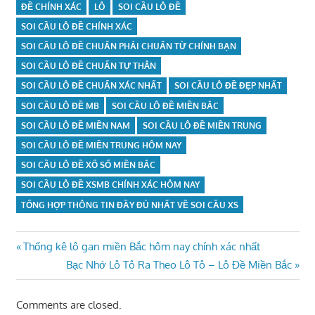
ĐỀ CHÍNH XÁC
LÔ
SOI CẦU LÔ ĐỀ
SOI CẦU LÔ ĐỀ CHÍNH XÁC
SOI CẦU LÔ ĐỀ CHUẨN PHẢI CHUẨN TỪ CHÍNH BẠN
SOI CẦU LÔ ĐỀ CHUẨN TỰ THÂN
SOI CẦU LÔ ĐỀ CHUẨN XÁC NHẤT
SOI CẦU LÔ ĐỀ ĐẸP NHẤT
SOI CẦU LÔ ĐỀ MB
SOI CẦU LÔ ĐỀ MIỀN BẮC
SOI CẦU LÔ ĐỀ MIỀN NAM
SOI CẦU LÔ ĐỀ MIỀN TRUNG
SOI CẦU LÔ ĐỀ MIỀN TRUNG HÔM NAY
SOI CẦU LÔ ĐỀ XỔ SỐ MIỀN BẮC
SOI CẦU LÔ ĐỀ XSMB CHÍNH XÁC HÔM NAY
TỔNG HỢP THÔNG TIN ĐẦY ĐỦ NHẤT VỀ SOI CẦU XS
Điều
Previous
Thống kê lô gan miền Bắc hôm nay chính xác nhất
Post:
Next
Bạc Nhớ Lô Tô Ra Theo Lô Tô – Lô Đề Miền Bắc
hướng
Post:
bài
Comments are closed.