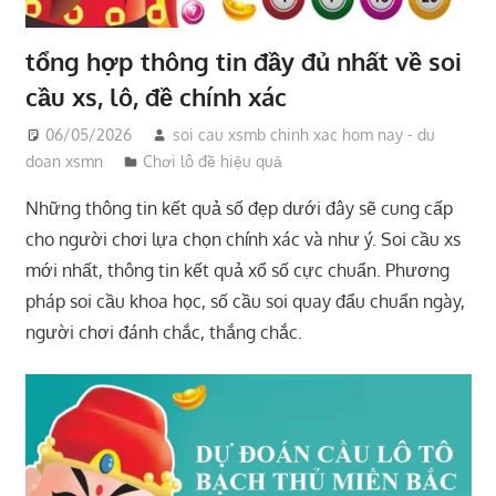
tổng hợp thông tin đầy đủ nhất về soi
cầu xs, lô, đề chính xác
06/05/2026
soi cau xsmb chinh xac hom nay - du
doan xsmn
Chơi lô đề hiệu quả
Những thông tin kết quả số đẹp dưới đây sẽ cung cấp
cho người chơi lựa chọn chính xác và như ý. Soi cầu xs
mới nhất, thông tin kết quả xổ số cực chuẩn. Phương
pháp soi cầu khoa học, số cầu soi quay đẩu chuẩn ngày,
người chơi đánh chắc, thắng chắc.