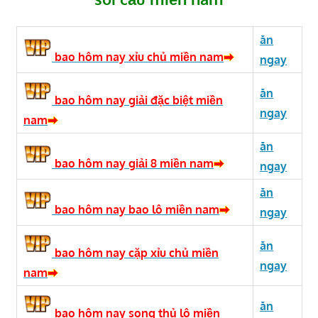
ăn
bao hôm nay xỉu chủ miền nam
ngay
ăn
bao hôm nay giải đặc biệt miền
ngay
nam
ăn
bao hôm nay giải 8 miền nam
ngay
ăn
bao hôm nay bao lô miền nam
ngay
ăn
bao hôm nay cặp xỉu chủ miền
ngay
nam
ăn
bao hôm nay song thủ lô miền