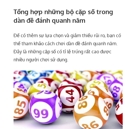
Tổng hợp những bộ cặp số trong
dàn đề đánh quanh năm
Để có thêm sự lựa chọn và giảm thiểu rủi ro, bạn có
thể tham khảo cách chơi dàn đề đánh quanh năm.
Đây là những cặp số có tỉ lệ trúng rất cao được
nhiều người chơi sử dụng.