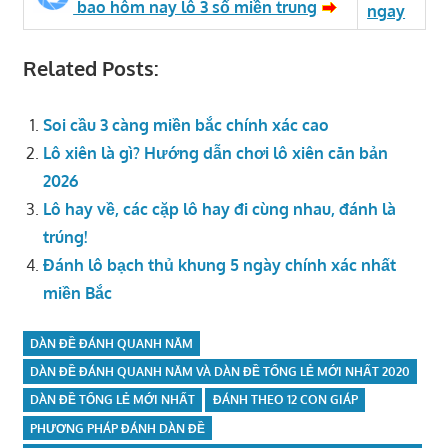
bao hôm nay lô 3 số miền trung
ngay
Related Posts:
Soi cầu 3 càng miền bắc chính xác cao
Lô xiên là gì? Hướng dẫn chơi lô xiên căn bản
2026
Lô hay về, các cặp lô hay đi cùng nhau, đánh là
trúng!
Đánh lô bạch thủ khung 5 ngày chính xác nhất
miền Bắc
DÀN ĐỀ ĐÁNH QUANH NĂM
DÀN ĐỀ ĐÁNH QUANH NĂM VÀ DÀN ĐỀ TỔNG LẺ MỚI NHẤT 2020
DÀN ĐỀ TỔNG LẺ MỚI NHẤT
ĐÁNH THEO 12 CON GIÁP
PHƯƠNG PHÁP ĐÁNH DÀN ĐỀ