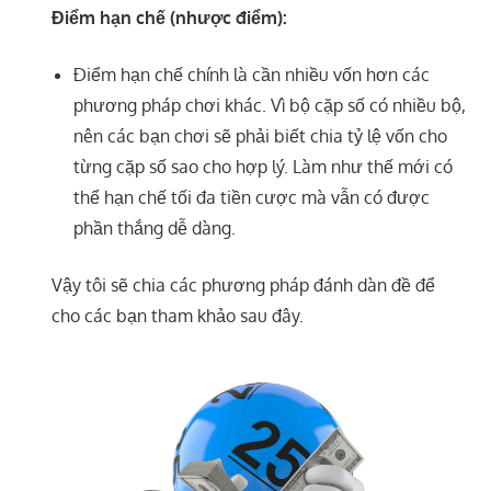
Điểm hạn chế (nhược điểm):
Điểm hạn chế chính là cần nhiều vốn hơn các
phương pháp chơi khác. Vì bộ cặp số có nhiều bộ,
nên các bạn chơi sẽ phải biết chia tỷ lệ vốn cho
từng cặp số sao cho hợp lý. Làm như thế mới có
thể hạn chế tối đa tiền cược mà vẫn có được
phần thắng dễ dàng.
Vậy tôi sẽ chia các phương pháp đánh dàn đề để
cho các bạn tham khảo sau đây.