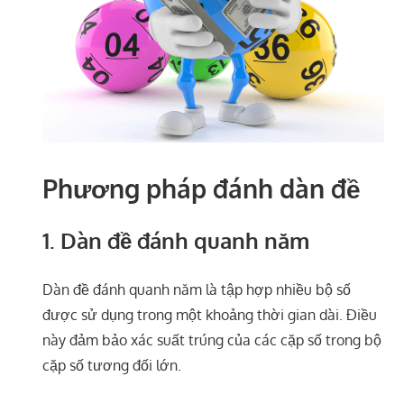
Phương pháp đánh dàn đề
1. Dàn đề đánh quanh năm
Dàn đề đánh quanh năm là tập hợp nhiều bộ số
được sử dụng trong một khoảng thời gian dài. Điều
này đảm bảo xác suất trúng của các cặp số trong bộ
cặp số tương đối lớn.