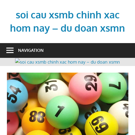
Skip
to
soi cau xsmb chinh xac
content
hom nay – du doan xsmn
soi
cau
NAVIGATION
xsmb
chinh
xac
hom
nay
–
du
doan
xsmn