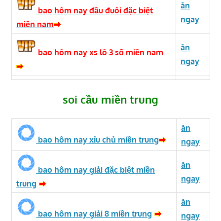
ăn
bao hôm nay đầu đuôi đặc biệt
ngay
miền nam
ăn
bao hôm nay xs lô 3 số miền nam
ngay
soi cầu miền trung
ăn
bao hôm nay xỉu chủ miền trung
ngay
ăn
bao hôm nay giải đặc biệt miền
ngay
trung
ăn
bao hôm nay giải 8 miền trung
ngay