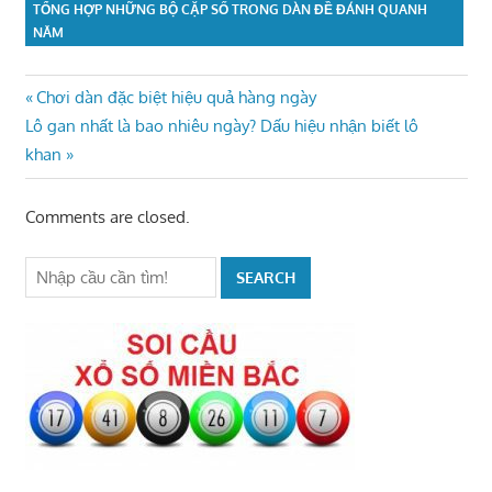
TỔNG HỢP NHỮNG BỘ CẶP SỐ TRONG DÀN ĐỀ ĐÁNH QUANH
NĂM
Điều
Previous
Chơi dàn đặc biệt hiệu quả hàng ngày
Next
Post:
Lô gan nhất là bao nhiêu ngày? Dấu hiệu nhận biết lô
hướng
Post:
khan
bài
Comments are closed.
viết
SEARCH