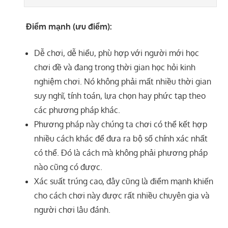
Điểm mạnh (ưu điểm):
Dễ chơi, dễ hiểu, phù hợp với người mới học
chơi đề và đang trong thời gian học hỏi kinh
nghiệm chơi. Nó không phải mất nhiều thời gian
suy nghĩ, tính toán, lựa chọn hay phức tạp theo
các phương pháp khác.
Phương pháp này chúng ta chơi có thể kết hợp
nhiều cách khác để đưa ra bộ số chính xác nhất
có thể. Đó là cách mà không phải phương pháp
nào cũng có được.
Xác suất trúng cao, đây cũng là điểm mạnh khiến
cho cách chơi này được rất nhiều chuyên gia và
người chơi lâu đánh.