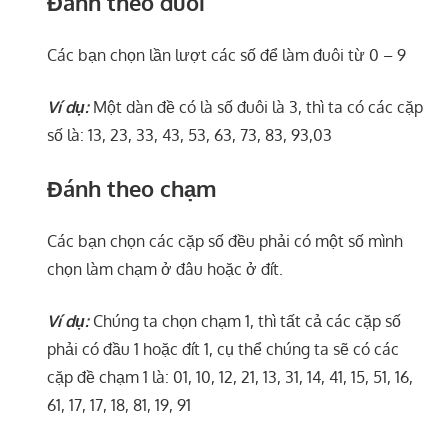
Đánh theo đuôi
Các bạn chọn lần lượt các số để làm đuôi từ 0 – 9
Ví dụ:
Một dàn đề có là số đuôi là 3, thì ta có các cặp
số là: 13, 23, 33, 43, 53, 63, 73, 83, 93,03
Đánh theo chạm
Các bạn chọn các cặp số đều phải có một số mình
chọn làm chạm ở đâu hoặc ở đít.
Ví dụ:
Chúng ta chọn chạm 1, thì tất cả các cặp số
phải có đầu 1 hoặc đít 1, cụ thể chúng ta sẽ có các
cặp đề chạm 1 là: 01, 10, 12, 21, 13, 31, 14, 41, 15, 51, 16,
61, 17, 17, 18, 81, 19, 91