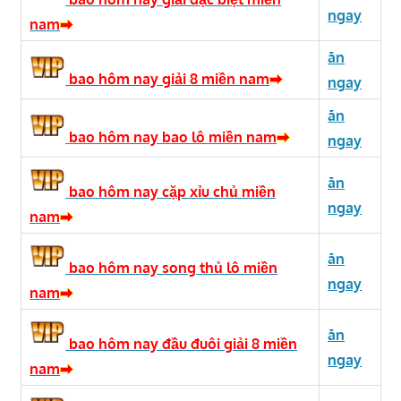
ngay
nam
ăn
bao hôm nay giải 8 miền nam
ngay
ăn
bao hôm nay bao lô miền nam
ngay
ăn
bao hôm nay cặp xỉu chủ miền
ngay
nam
ăn
bao hôm nay song thủ lô miền
ngay
nam
ăn
bao hôm nay đầu đuôi giải 8 miền
ngay
nam