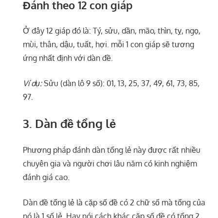
Đánh theo 12 con giáp
Ở đây 12 giáp đó là: Tý, sửu, dần, mão, thìn, tỵ, ngọ,
mùi, thân, dậu, tuất, hợi. mỗi 1 con giáp sẽ tương
ứng nhất định với dàn đề.
Ví dụ:
Sửu (dàn lô 9 số): 01, 13, 25, 37, 49, 61, 73, 85,
97.
3. Dàn đề tổng lẻ
Phương pháp đánh dàn tổng lẻ này được rất nhiều
chuyên gia và người chơi lâu năm có kinh nghiệm
đánh giá cao.
Dàn đề tổng lẻ là cặp số đề có 2 chữ số mà tổng của
nó là 1 số lẻ. Hay nói cách khác cặp số đề có tổng 2