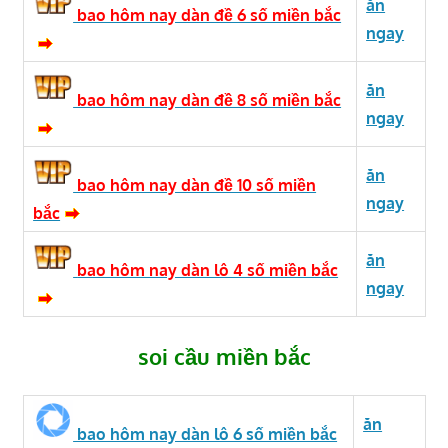
ăn
bao hôm nay dàn đề 6 số miền bắc
ngay
ăn
bao hôm nay dàn đề 8 số miền bắc
ngay
ăn
bao hôm nay dàn đề 10 số miền
ngay
bắc
ăn
bao hôm nay dàn lô 4 số miền bắc
ngay
soi cầu miền bắc
ăn
bao hôm nay dàn lô 6 số miền bắc