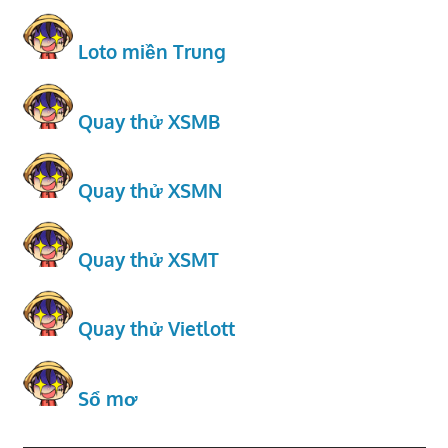
Loto miền Trung
Quay thử XSMB
Quay thử XSMN
Quay thử XSMT
Quay thử Vietlott
Sổ mơ