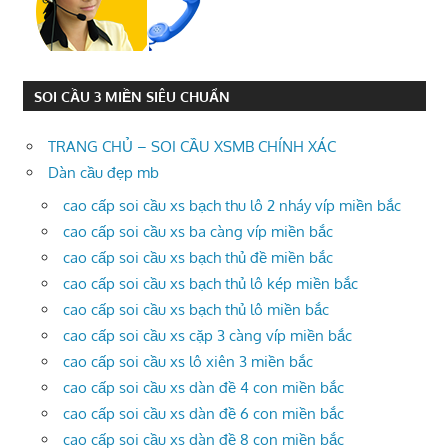
SOI CẦU 3 MIỀN SIÊU CHUẨN
TRANG CHỦ – SOI CẦU XSMB CHÍNH XÁC
Dàn cầu đẹp mb
cao cấp soi cầu xs bạch thu lô 2 nháy víp miền bắc
cao cấp soi cầu xs ba càng víp miền bắc
cao cấp soi cầu xs bạch thủ đề miền bắc
cao cấp soi cầu xs bạch thủ lô kép miền bắc
cao cấp soi cầu xs bạch thủ lô miền bắc
cao cấp soi cầu xs cặp 3 càng víp miền bắc
cao cấp soi cầu xs lô xiên 3 miền bắc
cao cấp soi cầu xs dàn đề 4 con miền bắc
cao cấp soi cầu xs dàn đề 6 con miền bắc
cao cấp soi cầu xs dàn đề 8 con miền bắc