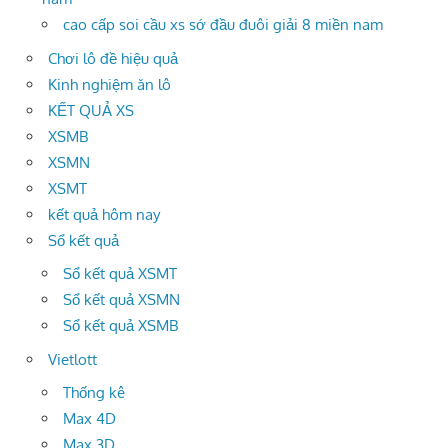
cao cấp soi cầu xs sớ đầu đuôi giải 8 miền nam
Chơi lô đề hiệu quả
Kinh nghiệm ăn lô
KẾT QUẢ XS
XSMB
XSMN
XSMT
kết quả hôm nay
Sổ kết quả
Sổ kết quả XSMT
Sổ kết quả XSMN
Sổ kết quả XSMB
Vietlott
Thống kê
Max 4D
Max 3D