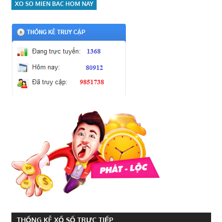
XO SO MIEN BAC HOM NAY
THỐNG KÊ XỔ SỐ TRỰC TIẾP