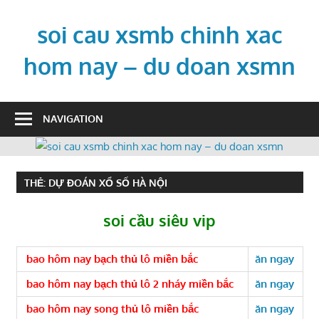
Skip
to
soi cau xsmb chinh xac
content
hom nay – du doan xsmn
soi
cau
NAVIGATION
xsmb
chinh
xac
THẺ:
DỰ ĐOÁN XỔ SỐ HÀ NỘI
hom
nay
soi cầu siêu vip
–
du
bao hôm nay bạch thủ lô miền bắc
ăn ngay
doan
xsmn
bao hôm nay bạch thủ lô 2 nháy miền bắc
ăn ngay
bao hôm nay song thủ lô miền bắc
ăn ngay