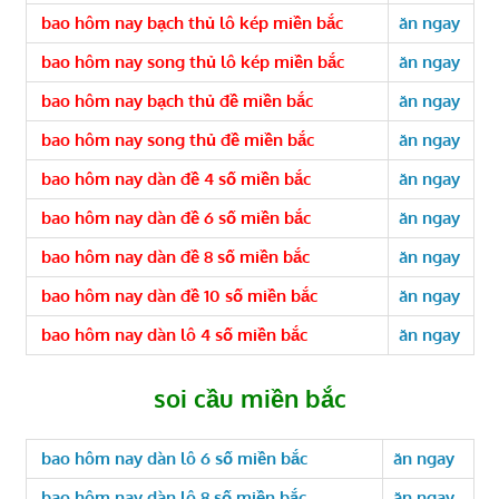
bao hôm nay bạch thủ lô kép miền bắc
ăn ngay
bao hôm nay song thủ lô kép miền bắc
ăn ngay
bao hôm nay bạch thủ đề miền bắc
ăn ngay
bao hôm nay song thủ đề miền bắc
ăn ngay
bao hôm nay dàn đề 4 số miền bắc
ăn ngay
bao hôm nay dàn đề 6 số miền bắc
ăn ngay
bao hôm nay dàn đề 8 số miền bắc
ăn ngay
bao hôm nay dàn đề 10 số miền bắc
ăn ngay
bao hôm nay dàn lô 4 số miền bắc
ăn ngay
soi cầu miền bắc
bao hôm nay dàn lô 6 số miền bắc
ăn ngay
bao hôm nay dàn lô 8 số miền bắc
ăn ngay