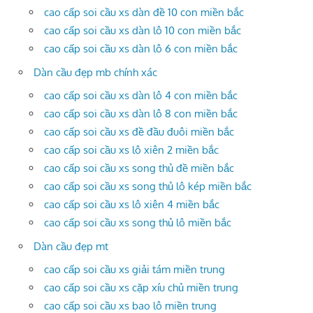
cao cấp soi cầu xs dàn đề 10 con miền bắc
cao cấp soi cầu xs dàn lô 10 con miền bắc
cao cấp soi cầu xs dàn lô 6 con miền bắc
Dàn cầu đẹp mb chính xác
cao cấp soi cầu xs dàn lô 4 con miền bắc
cao cấp soi cầu xs dàn lô 8 con miền bắc
cao cấp soi cầu xs đề đầu đuôi miền bắc
cao cấp soi cầu xs lô xiên 2 miền bắc
cao cấp soi cầu xs song thủ đề miền bắc
cao cấp soi cầu xs song thủ lô kép miền bắc
cao cấp soi cầu xs lô xiên 4 miền bắc
cao cấp soi cầu xs song thủ lô miền bắc
Dàn cầu đẹp mt
cao cấp soi cầu xs giải tám miền trung
cao cấp soi cầu xs cặp xíu chủ miền trung
cao cấp soi cầu xs bao lô miền trung