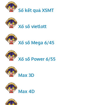
Sổ kết quả XSMT
Xổ số vietlott
Xổ số Mega 6/45
Xổ số Power 6/55
Max 3D
Max 4D