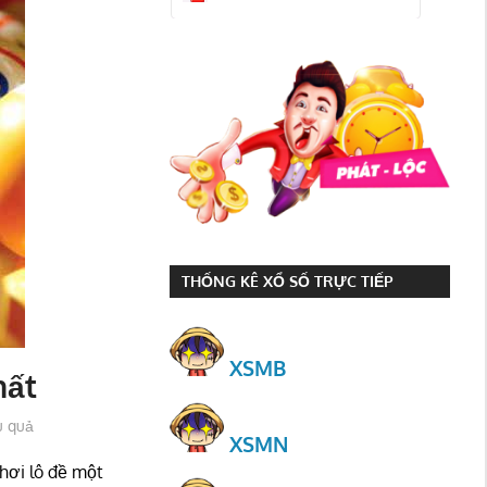
THỐNG KÊ XỔ SỐ TRỰC TIẾP
XSMB
hất
u quả
XSMN
hơi lô đề một