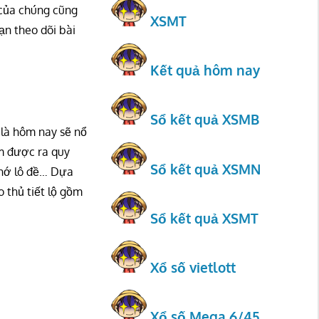
n của chúng cũng
XSMT
ạn theo dõi bài
Kết quả hôm nay
Sổ kết quả XSMB
 là hôm nay sẽ nổ
ìm được ra quy
Sổ kết quả XSMN
nhớ lô đề…
Dựa
 thủ tiết lộ gồm
Sổ kết quả XSMT
Xổ số vietlott
Xổ số Mega 6/45