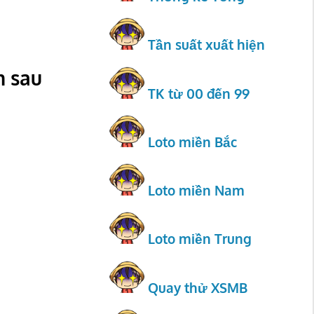
Tần suất xuất hiện
m sau
TK từ 00 đến 99
Loto miền Bắc
Loto miền Nam
Loto miền Trung
Quay thử XSMB