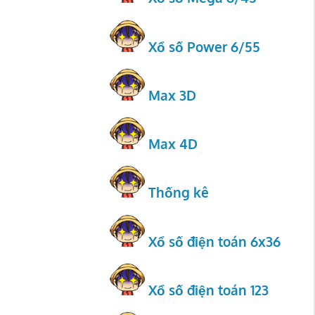
Xổ số Power 6/55
Max 3D
Max 4D
Thống kê
Xổ số điện toán 6x36
Xổ số điện toán 123