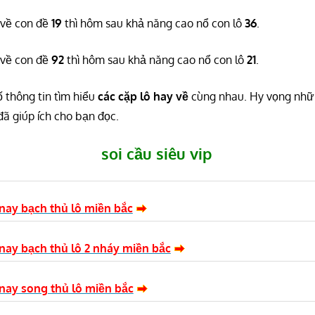
 về con đề
19
thì hôm sau khả năng cao nổ con lô
36
.
 về con đề
92
thì hôm sau khả năng cao nổ con lô
21
.
ố thông tin tìm hiểu
các cặp lô hay về
cùng nhau. Hy vọng nhữ
đã giúp ích cho bạn đọc.
soi cầu siêu vip
ay bạch thủ lô miền bắc
ay bạch thủ lô 2 nháy miền bắc
ay song thủ lô miền bắc