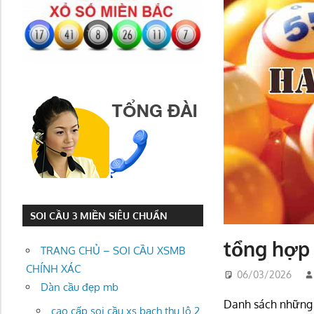
SOI CẦU 3 MIỀN SIÊU CHUẨN
tổng hợp 
TRANG CHỦ – SOI CẦU XSMB
CHÍNH XÁC
06/03/2026
Dàn cầu đẹp mb
Danh sách những c
cao cấp soi cầu xs bạch thu lô 2