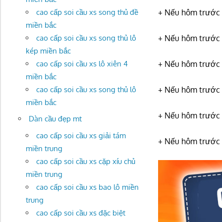
cao cấp soi cầu xs song thủ đề
+ Nếu hôm trước 
miền bắc
cao cấp soi cầu xs song thủ lô
+ Nếu hôm trước 
kép miền bắc
cao cấp soi cầu xs lô xiên 4
+ Nếu hôm trước 
miền bắc
cao cấp soi cầu xs song thủ lô
+ Nếu hôm trước 
miền bắc
+ Nếu hôm trước 
Dàn cầu đẹp mt
cao cấp soi cầu xs giải tám
+ Nếu hôm trước 
miền trung
cao cấp soi cầu xs cặp xíu chủ
miền trung
cao cấp soi cầu xs bao lô miền
trung
cao cấp soi cầu xs đặc biệt