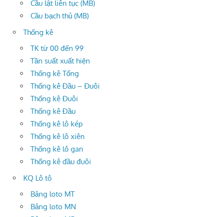
Cầu lật liên tục (MB)
Cầu bạch thủ (MB)
Thống kê
TK từ 00 đến 99
Tần suất xuất hiện
Thống kê Tổng
Thống kê Đầu – Đuôi
Thống kê Đuôi
Thống kê Đầu
Thống kê lô kép
Thống kê lô xiên
Thống kê lô gan
Thống kê đầu đuôi
KQ Lô tô
Bảng loto MT
Bảng loto MN