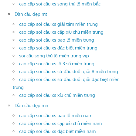
cao cấp soi cầu xs song thủ lô miền bắc
Dàn cầu đẹp mt
cao cấp soi cầu xs giải tám miền trung
cao cấp soi cầu xs cặp xíu chủ miền trung
cao cấp soi cầu xs bao lô miền trung
cao cấp soi cầu xs đặc biệt miền trung
soi cầu song thủ lô miền trung vip
cao cấp soi cầu xs lô 3 số miền trung
cao cấp soi cầu xs sớ đầu đuôi giải 8 miền trung
cao cấp soi cầu xs sớ đầu đuôi giải đặc biệt miền
trung
cao cấp soi cầu xs xíu chủ miền trung
Dàn cầu đẹp mn
cao cấp soi cầu xs bao lô miền nam
cao cấp soi cầu xs cặp xíu chủ miền nam
cao cấp soi cầu xs đặc biệt miền nam