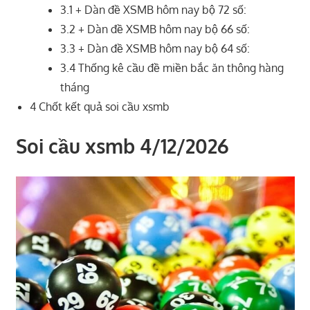
3.1
+ Dàn đề XSMB hôm nay bộ 72 số:
3.2
+ Dàn đề XSMB hôm nay bộ 66 số:
3.3
+ Dàn đề XSMB hôm nay bộ 64 số:
3.4
Thống kê cầu đề miền bắc ăn thông hàng
tháng
4
Chốt kết quả soi cầu xsmb
Soi cầu xsmb 4/12/2026