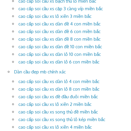
cao cấp soi cầu xs bạch thủ lô miền bắc
cao cấp soi cầu xs cặp 3 càng víp miền bắc
cao cấp soi cầu xs lô xiên 3 miền bắc
cao cấp soi cầu xs dàn đề 4 con miền bắc
cao cấp soi cầu xs dàn đề 6 con miền bắc
cao cấp soi cầu xs dàn đề 8 con miền bắc
cao cấp soi cầu xs dàn đề 10 con miền bắc
cao cấp soi cầu xs dàn lô 10 con miền bắc
cao cấp soi cầu xs dàn lô 6 con miền bắc
Dàn cầu đẹp mb chính xác
cao cấp soi cầu xs dàn lô 4 con miền bắc
cao cấp soi cầu xs dàn lô 8 con miền bắc
cao cấp soi cầu xs đề đầu đuôi miền bắc
cao cấp soi cầu xs lô xiên 2 miền bắc
cao cấp soi cầu xs song thủ đề miền bắc
cao cấp soi cầu xs song thủ lô kép miền bắc
cao cấp soi cầu xs lô xiên 4 miền bắc