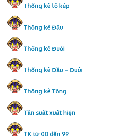
Thống kê lô kép
Thống kê Đầu
Thống kê Đuôi
Thống kê Đầu – Đuôi
Thống kê Tổng
Tần suất xuất hiện
TK từ 00 đến 99