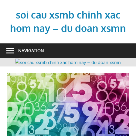
Skip
to
soi cau xsmb chinh xac
content
hom nay – du doan xsmn
soi
cau
NAVIGATION
xsmb
chinh
xac
hom
nay
–
du
doan
xsmn