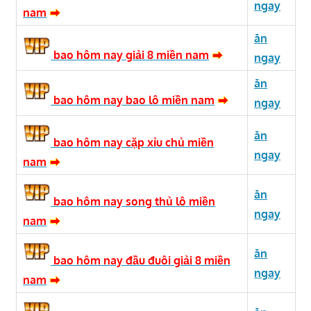
ngay
nam
ăn
bao hôm nay giải 8 miền nam
ngay
ăn
bao hôm nay bao lô miền nam
ngay
ăn
bao hôm nay cặp xỉu chủ miền
ngay
nam
ăn
bao hôm nay song thủ lô miền
ngay
nam
ăn
bao hôm nay đầu đuôi giải 8 miền
ngay
nam