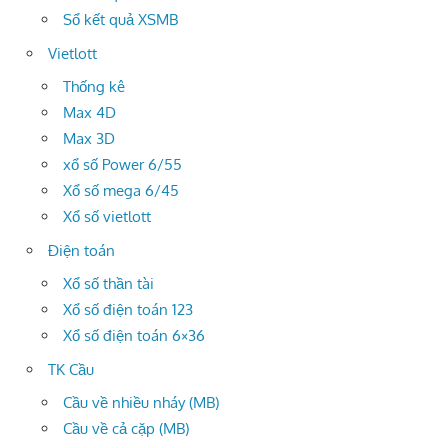
Sổ kết quả XSMB
Vietlott
Thống kê
Max 4D
Max 3D
xổ số Power 6/55
Xổ số mega 6/45
Xổ số vietlott
Điện toán
Xổ số thần tài
Xổ số điện toán 123
Xổ số điện toán 6×36
TK Cầu
Cầu về nhiều nháy (MB)
Cầu về cả cặp (MB)