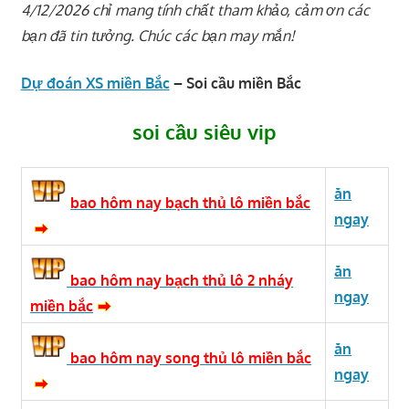
4/12/2026 chỉ mang tính chất tham khảo, cảm ơn các
bạn đã tin tưởng. Chúc các bạn may mắn!
Dự đoán XS miền Bắc
– Soi cầu miền Bắc
soi cầu siêu vip
ăn
bao hôm nay bạch thủ lô miền bắc
ngay
ăn
bao hôm nay bạch thủ lô 2 nháy
ngay
miền bắc
ăn
bao hôm nay song thủ lô miền bắc
ngay