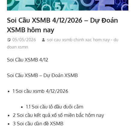
Soi Cầu XSMB 4/12/2026 – Dự Đoán
XSMB hôm nay
05/05/2026
soi cau xsmb chinh xac hom nay - du
doan xsmn
Soi Cầu XSMB 4/12
Soi Cầu XSMB – Dự Đoán XSMB
1
Soi cầu xsmb 4/12/2026
1.1
Soi cầu lô đầu đuôi câm
2
Soi cầu kết quả xổ số miền bắc hôm nay
3
Soi cầu dàn đề XSMB