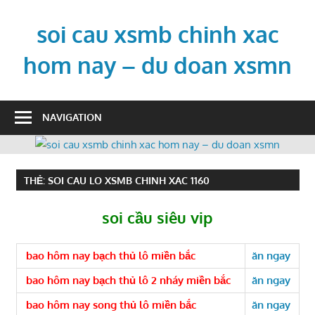
Skip
to
soi cau xsmb chinh xac
content
hom nay – du doan xsmn
soi
cau
NAVIGATION
xsmb
chinh
xac
THẺ:
SOI CAU LO XSMB CHINH XAC 1160
hom
nay
soi cầu siêu vip
–
du
bao hôm nay bạch thủ lô miền bắc
ăn ngay
doan
xsmn
bao hôm nay bạch thủ lô 2 nháy miền bắc
ăn ngay
bao hôm nay song thủ lô miền bắc
ăn ngay