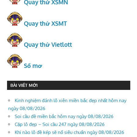
Quay thử XSMN
Quay thử XSMT
Quay thử Vietlott
Sổ mơ
BÀI VIẾT MỚI
Kinh nghiệm đánh lô xiên miền bắc đẹp nhất hôm nay
ngày 08/08/2026
Soi cầu đề miền bắc hôm nay ngày 08/08/2026
Cặp lô đẹp – Soi cầu 247 ngày 08/08/2026
Khi nào lô đề kép sẽ nổ siêu chuẩn ngày 08/08/2026