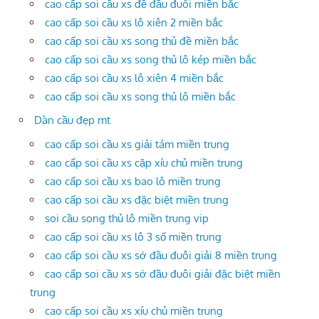
cao cấp soi cầu xs đề đầu đuôi miền bắc
cao cấp soi cầu xs lô xiên 2 miền bắc
cao cấp soi cầu xs song thủ đề miền bắc
cao cấp soi cầu xs song thủ lô kép miền bắc
cao cấp soi cầu xs lô xiên 4 miền bắc
cao cấp soi cầu xs song thủ lô miền bắc
Dàn cầu đẹp mt
cao cấp soi cầu xs giải tám miền trung
cao cấp soi cầu xs cặp xíu chủ miền trung
cao cấp soi cầu xs bao lô miền trung
cao cấp soi cầu xs đặc biệt miền trung
soi cầu song thủ lô miền trung vip
cao cấp soi cầu xs lô 3 số miền trung
cao cấp soi cầu xs sớ đầu đuôi giải 8 miền trung
cao cấp soi cầu xs sớ đầu đuôi giải đặc biệt miền
trung
cao cấp soi cầu xs xíu chủ miền trung