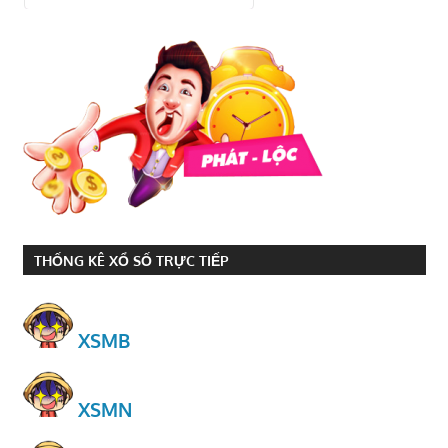
THỐNG KÊ XỔ SỐ TRỰC TIẾP
XSMB
XSMN