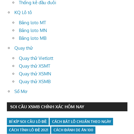
Thống kê đầu đuôi
KQ Lô tô
Bảng loto MT
Bảng loto MN
Bảng loto MB
Quay thử
Quay thử Vietlott
Quay thử XSMT
Quay thử XSMN
Quay thử XSMB
Sổ Mơ
SOI CẦU XSMB CHÍNH XÁC HÔM NAY
BÍ KÍP SOI CẦU LÔ ĐỀ
CÁCH BẮT LÔ CHUẨN THEO NGÀY
CÁCH TÍNH LÔ ĐỀ 2021
CÁCH ĐÁNH DE ĂN 100