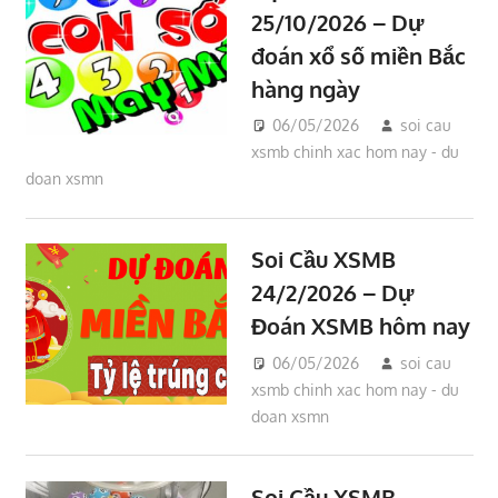
25/10/2026 – Dự
đoán xổ số miền Bắc
hàng ngày
06/05/2026
soi cau
xsmb chinh xac hom nay - du
doan xsmn
Soi Cầu XSMB
24/2/2026 – Dự
Đoán XSMB hôm nay
06/05/2026
soi cau
xsmb chinh xac hom nay - du
doan xsmn
Soi Cầu XSMB