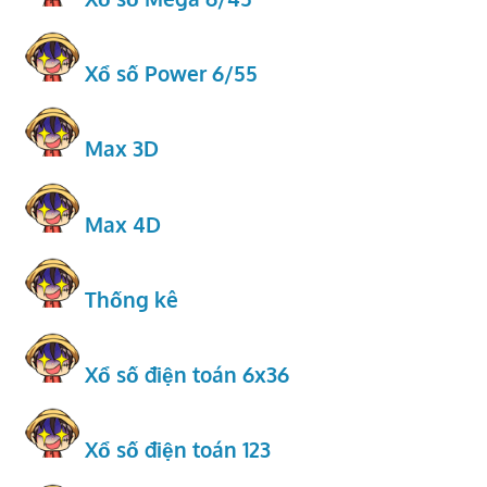
Xổ số Power 6/55
Max 3D
Max 4D
Thống kê
Xổ số điện toán 6x36
Xổ số điện toán 123