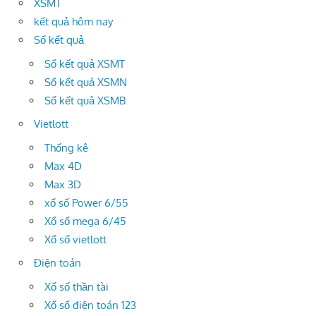
XSMT
kết quả hôm nay
Sổ kết quả
Sổ kết quả XSMT
Sổ kết quả XSMN
Sổ kết quả XSMB
Vietlott
Thống kê
Max 4D
Max 3D
xổ số Power 6/55
Xổ số mega 6/45
Xổ số vietlott
Điện toán
Xổ số thần tài
Xổ số điện toán 123