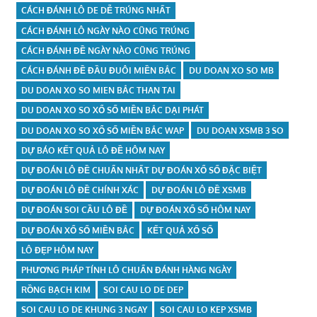
CÁCH ĐÁNH LÔ DE DỄ TRÚNG NHẤT
CÁCH ĐÁNH LÔ NGÀY NÀO CŨNG TRÚNG
CÁCH ĐÁNH ĐỀ NGÀY NÀO CŨNG TRÚNG
CÁCH ĐÁNH ĐỀ ĐẦU ĐUÔI MIỀN BẮC
DU DOAN XO SO MB
DU DOAN XO SO MIEN BẮC THAN TAI
DU DOAN XO SO XỔ SỐ MIỀN BẮC DẠI PHÁT
DU DOAN XO SO XỔ SỐ MIỀN BẮC WAP
DU DOAN XSMB 3 SO
DỰ BÁO KẾT QUẢ LÔ ĐỀ HÔM NAY
DỰ ĐOÁN LÔ ĐỀ CHUẨN NHẤT DỰ ĐOÁN XỔ SỐ ĐẶC BIỆT
DỰ ĐOÁN LÔ ĐỀ CHÍNH XÁC
DỰ ĐOÁN LÔ ĐỀ XSMB
DỰ ĐOÁN SOI CẦU LÔ ĐỀ
DỰ ĐOÁN XỔ SỐ HÔM NAY
DỰ ĐOÁN XỔ SỐ MIỀN BẮC
KẾT QUẢ XỔ SỐ
LÔ ĐẸP HÔM NAY
PHƯƠNG PHÁP TÍNH LÔ CHUẨN ĐÁNH HÀNG NGÀY
RỒNG BẠCH KIM
SOI CAU LO DE DEP
SOI CAU LO DE KHUNG 3 NGAY
SOI CAU LO KEP XSMB