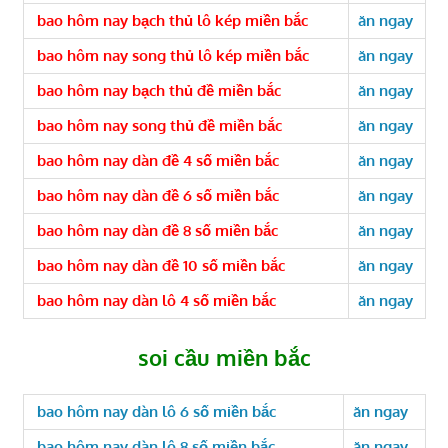
bao hôm nay bạch thủ lô kép miền bắc
ăn ngay
bao hôm nay song thủ lô kép miền bắc
ăn ngay
bao hôm nay bạch thủ đề miền bắc
ăn ngay
bao hôm nay song thủ đề miền bắc
ăn ngay
bao hôm nay dàn đề 4 số miền bắc
ăn ngay
bao hôm nay dàn đề 6 số miền bắc
ăn ngay
bao hôm nay dàn đề 8 số miền bắc
ăn ngay
bao hôm nay dàn đề 10 số miền bắc
ăn ngay
bao hôm nay dàn lô 4 số miền bắc
ăn ngay
soi cầu miền bắc
bao hôm nay dàn lô 6 số miền bắc
ăn ngay
bao hôm nay dàn lô 8 số miền bắc
ăn ngay