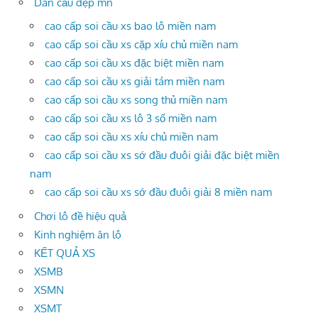
Dàn cầu đẹp mn
cao cấp soi cầu xs bao lô miền nam
cao cấp soi cầu xs cặp xíu chủ miền nam
cao cấp soi cầu xs đặc biệt miền nam
cao cấp soi cầu xs giải tám miền nam
cao cấp soi cầu xs song thủ miền nam
cao cấp soi cầu xs lô 3 số miền nam
cao cấp soi cầu xs xíu chủ miền nam
cao cấp soi cầu xs sớ đầu đuôi giải đặc biệt miền
nam
cao cấp soi cầu xs sớ đầu đuôi giải 8 miền nam
Chơi lô đề hiệu quả
Kinh nghiệm ăn lô
KẾT QUẢ XS
XSMB
XSMN
XSMT