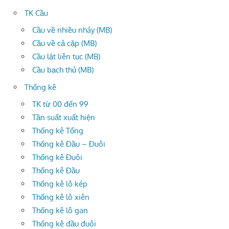
TK Cầu
Cầu về nhiều nháy (MB)
Cầu về cả cặp (MB)
Cầu lật liên tục (MB)
Cầu bạch thủ (MB)
Thống kê
TK từ 00 đến 99
Tần suất xuất hiện
Thống kê Tổng
Thống kê Đầu – Đuôi
Thống kê Đuôi
Thống kê Đầu
Thống kê lô kép
Thống kê lô xiên
Thống kê lô gan
Thống kê đầu đuôi