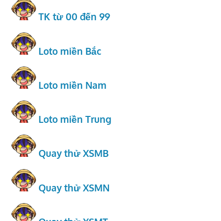
TK từ 00 đến 99
Loto miền Bắc
Loto miền Nam
Loto miền Trung
Quay thử XSMB
Quay thử XSMN