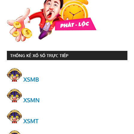
THỐNG KÊ XỔ SỐ TRỰC TIẾP
XSMB
XSMN
XSMT