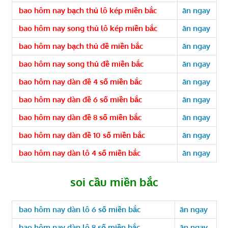
bao hôm nay bạch thủ lô kép miền bắc
ăn ngay
bao hôm nay song thủ lô kép miền bắc
ăn ngay
bao hôm nay bạch thủ đề miền bắc
ăn ngay
bao hôm nay song thủ đề miền bắc
ăn ngay
bao hôm nay dàn đề 4 số miền bắc
ăn ngay
bao hôm nay dàn đề 6 số miền bắc
ăn ngay
bao hôm nay dàn đề 8 số miền bắc
ăn ngay
bao hôm nay dàn đề 10 số miền bắc
ăn ngay
bao hôm nay dàn lô 4 số miền bắc
ăn ngay
soi cầu miền bắc
bao hôm nay dàn lô 6 số miền bắc
ăn ngay
bao hôm nay dàn lô 8 số miền bắc
ăn ngay