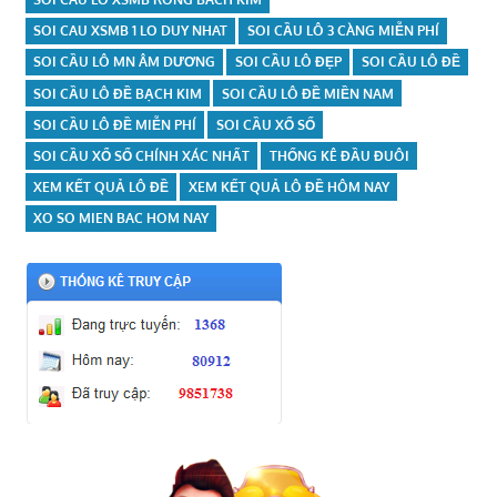
SOI CAU XSMB 1 LO DUY NHAT
SOI CẦU LÔ 3 CÀNG MIỄN PHÍ
SOI CẦU LÔ MN ÂM DƯƠNG
SOI CẦU LÔ ĐẸP
SOI CẦU LÔ ĐỀ
SOI CẦU LÔ ĐỀ BẠCH KIM
SOI CẦU LÔ ĐỀ MIỀN NAM
SOI CẦU LÔ ĐỀ MIỄN PHÍ
SOI CẦU XỔ SỐ
SOI CẦU XỔ SỐ CHÍNH XÁC NHẤT
THỐNG KÊ ĐẦU ĐUÔI
XEM KẾT QUẢ LÔ ĐỀ
XEM KẾT QUẢ LÔ ĐỀ HÔM NAY
XO SO MIEN BAC HOM NAY