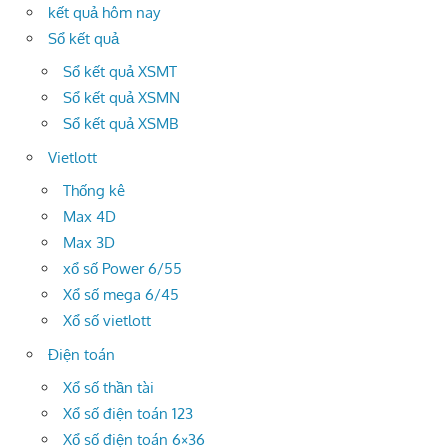
kết quả hôm nay
Sổ kết quả
Sổ kết quả XSMT
Sổ kết quả XSMN
Sổ kết quả XSMB
Vietlott
Thống kê
Max 4D
Max 3D
xổ số Power 6/55
Xổ số mega 6/45
Xổ số vietlott
Điện toán
Xổ số thần tài
Xổ số điện toán 123
Xổ số điện toán 6×36