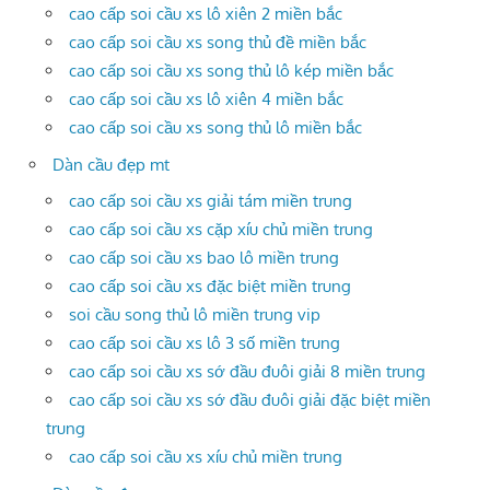
cao cấp soi cầu xs lô xiên 2 miền bắc
cao cấp soi cầu xs song thủ đề miền bắc
cao cấp soi cầu xs song thủ lô kép miền bắc
cao cấp soi cầu xs lô xiên 4 miền bắc
cao cấp soi cầu xs song thủ lô miền bắc
Dàn cầu đẹp mt
cao cấp soi cầu xs giải tám miền trung
cao cấp soi cầu xs cặp xíu chủ miền trung
cao cấp soi cầu xs bao lô miền trung
cao cấp soi cầu xs đặc biệt miền trung
soi cầu song thủ lô miền trung vip
cao cấp soi cầu xs lô 3 số miền trung
cao cấp soi cầu xs sớ đầu đuôi giải 8 miền trung
cao cấp soi cầu xs sớ đầu đuôi giải đặc biệt miền
trung
cao cấp soi cầu xs xíu chủ miền trung