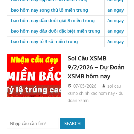
bao hôm nay song thủ lô miền trung
ăn ngay
bao hôm nay đầu đuôi giải 8 miền trung
ăn ngay
bao hôm nay đầu đuôi đặc biệt miền trung
ăn ngay
bao hôm nay lô 3 số miền trung
ăn ngay
Soi Cầu XSMB
9/2/2026 – Dự Đoán
XSMB hôm nay
07/05/2026
soi cau
xsmb chinh xac hom nay - du
doan xsmn
SEARCH