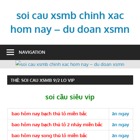
Skip
to
soi cau xsmb chinh xac
content
hom nay – du doan xsmn
soi
cau
NAVIGATION
xsmb
chinh
xac
THẺ:
SOI CAU XSMB 9/2 LO VIP
hom
nay
soi cầu siêu vip
–
du
bao hôm nay bạch thủ lô miền bắc
ăn ngay
doan
xsmn
bao hôm nay bạch thủ lô 2 nháy miền bắc
ăn ngay
bao hôm nay song thủ lô miền bắc
ăn ngay