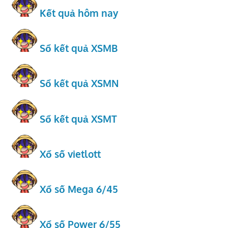
Kết quả hôm nay
Sổ kết quả XSMB
Sổ kết quả XSMN
Sổ kết quả XSMT
Xổ số vietlott
Xổ số Mega 6/45
Xổ số Power 6/55