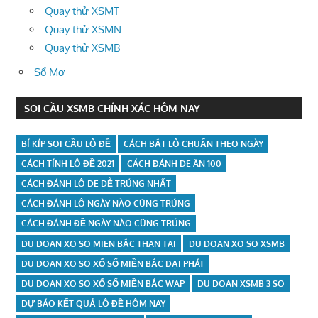
Quay thử XSMT
Quay thử XSMN
Quay thử XSMB
Sổ Mơ
SOI CẦU XSMB CHÍNH XÁC HÔM NAY
BÍ KÍP SOI CẦU LÔ ĐỀ
CÁCH BẮT LÔ CHUẨN THEO NGÀY
CÁCH TÍNH LÔ ĐỀ 2021
CÁCH ĐÁNH DE ĂN 100
CÁCH ĐÁNH LÔ DE DỄ TRÚNG NHẤT
CÁCH ĐÁNH LÔ NGÀY NÀO CŨNG TRÚNG
CÁCH ĐÁNH ĐỀ NGÀY NÀO CŨNG TRÚNG
DU DOAN XO SO MIEN BẮC THAN TAI
DU DOAN XO SO XSMB
DU DOAN XO SO XỔ SỐ MIỀN BẮC DẠI PHÁT
DU DOAN XO SO XỔ SỐ MIỀN BẮC WAP
DU DOAN XSMB 3 SO
DỰ BÁO KẾT QUẢ LÔ ĐỀ HÔM NAY