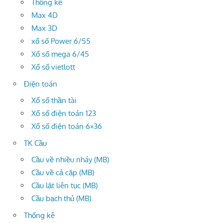
Thống kê
Max 4D
Max 3D
xổ số Power 6/55
Xổ số mega 6/45
Xổ số vietlott
Điện toán
Xổ số thần tài
Xổ số điện toán 123
Xổ số điện toán 6×36
TK Cầu
Cầu về nhiều nháy (MB)
Cầu về cả cặp (MB)
Cầu lật liên tục (MB)
Cầu bạch thủ (MB)
Thống kê