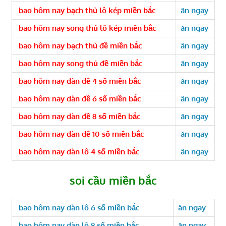
bao hôm nay bạch thủ lô kép miền bắc
ăn ngay
bao hôm nay song thủ lô kép miền bắc
ăn ngay
bao hôm nay bạch thủ đề miền bắc
ăn ngay
bao hôm nay song thủ đề miền bắc
ăn ngay
bao hôm nay dàn đề 4 số miền bắc
ăn ngay
bao hôm nay dàn đề 6 số miền bắc
ăn ngay
bao hôm nay dàn đề 8 số miền bắc
ăn ngay
bao hôm nay dàn đề 10 số miền bắc
ăn ngay
bao hôm nay dàn lô 4 số miền bắc
ăn ngay
soi cầu miền bắc
bao hôm nay dàn lô 6 số miền bắc
ăn ngay
bao hôm nay dàn lô 8 số miền bắc
ăn ngay