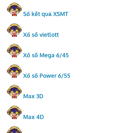
Sổ kết quả XSMT
Xổ số vietlott
Xổ số Mega 6/45
Xổ số Power 6/55
Max 3D
Max 4D