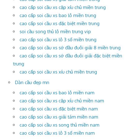
cao cấp soi cầu xs cặp xíu chủ miền trung
cao cấp soi cầu xs bao lô miền trung
cao cấp soi cầu xs đặc biệt miền trung
soi cầu song thủ lô miền trung vip
cao cấp soi cầu xs lô 3 số miền trung
cao cấp soi cầu xs sớ đầu đuôi giải 8 miền trung
cao cấp soi cầu xs sớ đầu đuôi giải đặc biệt miền
trung
cao cấp soi cầu xs xíu chủ miền trung
Dàn cầu đẹp mn
cao cấp soi cầu xs bao lô miền nam
cao cấp soi cầu xs cặp xíu chủ miền nam
cao cấp soi cầu xs đặc biệt miền nam
cao cấp soi cầu xs giải tám miền nam
cao cấp soi cầu xs song thủ miền nam
cao cấp soi cầu xs lô 3 số miền nam