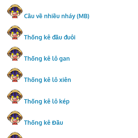
Cầu về nhiều nháy (MB)
Thống kê đầu đuôi
Thống kê lô gan
Thống kê lô xiên
Thống kê lô kép
Thống kê Đầu