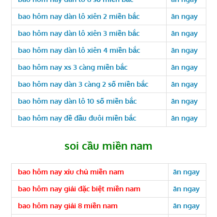
bao hôm nay dàn lô xiên 2 miền bắc
ăn ngay
bao hôm nay dàn lô xiên 3 miền bắc
ăn ngay
bao hôm nay dàn lô xiên 4 miền bắc
ăn ngay
bao hôm nay xs 3 càng miền bắc
ăn ngay
bao hôm nay dàn 3 càng 2 số miền bắc
ăn ngay
bao hôm nay dàn lô 10 số miền bắc
ăn ngay
bao hôm nay đề đầu đuôi miền bắc
ăn ngay
soi cầu miền nam
bao hôm nay xỉu chủ miền nam
ăn ngay
bao hôm nay giải đặc biệt miền nam
ăn ngay
bao hôm nay giải 8 miền nam
ăn ngay