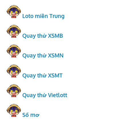
Loto miền Trung
Quay thử XSMB
Quay thử XSMN
Quay thử XSMT
Quay thử Vietlott
Sổ mơ