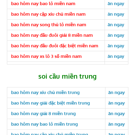
bao hôm nay bao lô miền nam
ăn ngay
bao hôm nay cặp xỉu chủ miền nam
ăn ngay
bao hôm nay song thủ lô miền nam
ăn ngay
bao hôm nay đầu đuôi giải 8 miền nam
ăn ngay
bao hôm nay đầu đuôi đặc biệt miền nam
ăn ngay
bao hôm nay xs lô 3 số miền nam
ăn ngay
soi cầu miền trung
bao hôm nay xỉu chủ miền trung
ăn ngay
bao hôm nay giải đặc biệt miền trung
ăn ngay
bao hôm nay giải 8 miền trung
ăn ngay
bao hôm nay bao lô miền trung
ăn ngay
bao hôm nay cặp xỉu chủ miền trung
ăn ngay