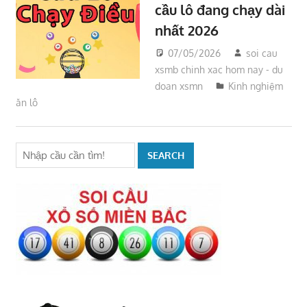
cầu lô đang chạy dài
nhất 2026
07/05/2026
soi cau
xsmb chinh xac hom nay - du
doan xsmn
Kinh nghiệm
ăn lô
SEARCH