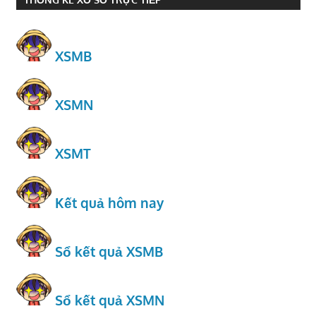
XSMB
XSMN
XSMT
Kết quả hôm nay
Sổ kết quả XSMB
Sổ kết quả XSMN