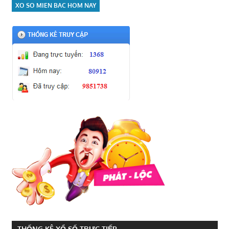
XO SO MIEN BAC HOM NAY
THỐNG KÊ XỔ SỐ TRỰC TIẾP