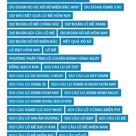
DU DOAN XO SO XỔ SỐ MIỀN BẮC WAP
DU DOAN XSMB 3 SO
DỰ BÁO KẾT QUẢ LÔ ĐỀ HÔM NAY
DỰ ĐOÁN LÔ ĐỀ CHÍNH XÁC
DỰ ĐOÁN LÔ ĐỀ XSMB
DỰ ĐOÁN SOI CẦU LÔ ĐỀ
DỰ ĐOÁN XỔ SỐ HÔM NAY
DỰ ĐOÁN XỔ SỐ MIỀN BẮC
KẾT QUẢ XỔ SỐ
LÔ ĐẸP HÔM NAY
LÔ ĐỀ
PHƯƠNG PHÁP TÍNH LÔ CHUẨN ĐÁNH HÀNG NGÀY
RỒNG BẠCH KIM
SOI CAU LO DE DEP
SOI CAU LO DE KHUNG 3 NGAY
SOI CAU LO KEP XSMB
SOI CAU LO XSMB 3S
SOI CAU LO XSMB 16 NHAY HOM NAY
SOI CAU LO XSMB HOM NAY
SOI CAU LO XSMB MINH NGOC
SOI CAU LO XSMB RONG BACH KIM
SOI CAU XSMB 1 LO DUY NHAT
SOI CẦU LÔ 3 CÀNG MIỄN PHÍ
SOI CẦU LÔ MN ÂM DƯƠNG
SOI CẦU LÔ ĐẸP
SOI CẦU LÔ ĐỀ
SOI CẦU LÔ ĐỀ BẠCH KIM
SOI CẦU LÔ ĐỀ MIỀN NAM
SOI CẦU LÔ ĐỀ MIỄN PHÍ
SOI CẦU XỔ SỐ