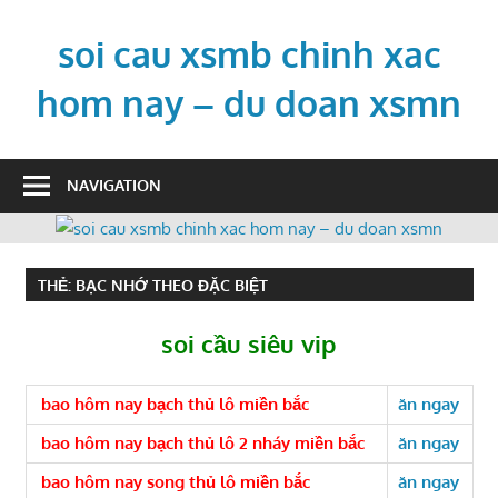
Skip
to
soi cau xsmb chinh xac
content
hom nay – du doan xsmn
soi
cau
NAVIGATION
xsmb
chinh
xac
THẺ:
BẠC NHỚ THEO ĐẶC BIỆT
hom
nay
soi cầu siêu vip
–
du
bao hôm nay bạch thủ lô miền bắc
ăn ngay
doan
xsmn
bao hôm nay bạch thủ lô 2 nháy miền bắc
ăn ngay
bao hôm nay song thủ lô miền bắc
ăn ngay