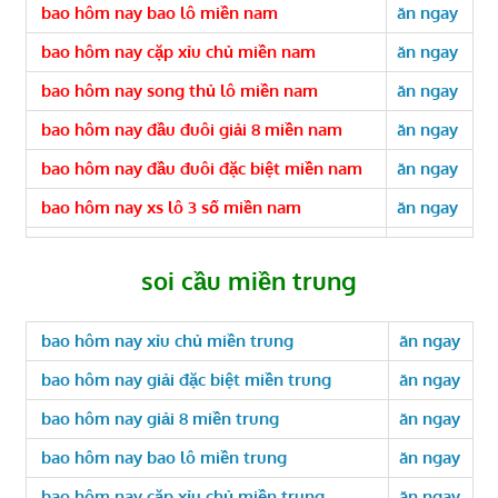
bao hôm nay bao lô miền nam
ăn ngay
bao hôm nay cặp xỉu chủ miền nam
ăn ngay
bao hôm nay song thủ lô miền nam
ăn ngay
bao hôm nay đầu đuôi giải 8 miền nam
ăn ngay
bao hôm nay đầu đuôi đặc biệt miền nam
ăn ngay
bao hôm nay xs lô 3 số miền nam
ăn ngay
soi cầu miền trung
bao hôm nay xỉu chủ miền trung
ăn ngay
bao hôm nay giải đặc biệt miền trung
ăn ngay
bao hôm nay giải 8 miền trung
ăn ngay
bao hôm nay bao lô miền trung
ăn ngay
bao hôm nay cặp xỉu chủ miền trung
ăn ngay