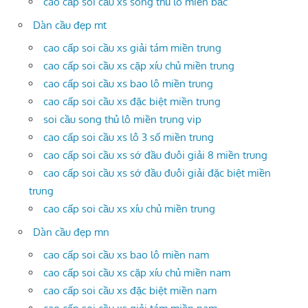
cao cấp soi cầu xs song thủ lô miền bắc
Dàn cầu đẹp mt
cao cấp soi cầu xs giải tám miền trung
cao cấp soi cầu xs cặp xíu chủ miền trung
cao cấp soi cầu xs bao lô miền trung
cao cấp soi cầu xs đặc biệt miền trung
soi cầu song thủ lô miền trung vip
cao cấp soi cầu xs lô 3 số miền trung
cao cấp soi cầu xs sớ đầu đuôi giải 8 miền trung
cao cấp soi cầu xs sớ đầu đuôi giải đặc biệt miền
trung
cao cấp soi cầu xs xíu chủ miền trung
Dàn cầu đẹp mn
cao cấp soi cầu xs bao lô miền nam
cao cấp soi cầu xs cặp xíu chủ miền nam
cao cấp soi cầu xs đặc biệt miền nam