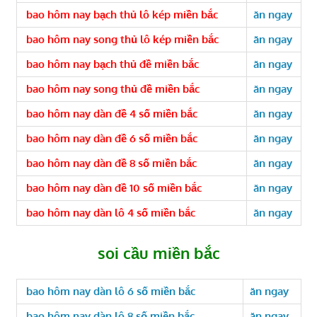
bao hôm nay bạch thủ lô kép miền bắc
ăn ngay
bao hôm nay song thủ lô kép miền bắc
ăn ngay
bao hôm nay bạch thủ đề miền bắc
ăn ngay
bao hôm nay song thủ đề miền bắc
ăn ngay
bao hôm nay dàn đề 4 số miền bắc
ăn ngay
bao hôm nay dàn đề 6 số miền bắc
ăn ngay
bao hôm nay dàn đề 8 số miền bắc
ăn ngay
bao hôm nay dàn đề 10 số miền bắc
ăn ngay
bao hôm nay dàn lô 4 số miền bắc
ăn ngay
soi cầu miền bắc
bao hôm nay dàn lô 6 số miền bắc
ăn ngay
bao hôm nay dàn lô 8 số miền bắc
ăn ngay