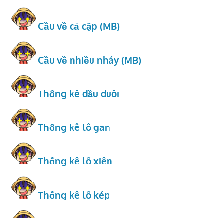
Cầu về cả cặp (MB)
Cầu về nhiều nháy (MB)
Thống kê đầu đuôi
Thống kê lô gan
Thống kê lô xiên
Thống kê lô kép