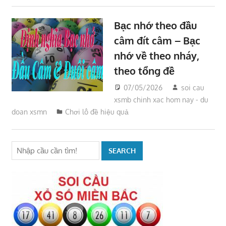
Bạc nhớ theo đầu
câm đít câm – Bạc
nhớ về theo nháy,
theo tổng đề
07/05/2026
soi cau
xsmb chinh xac hom nay - du
doan xsmn
Chơi lô đề hiệu quả
SEARCH