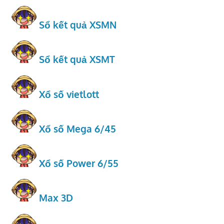
Sổ kết quả XSMN
Sổ kết quả XSMT
Xổ số vietlott
Xổ số Mega 6/45
Xổ số Power 6/55
Max 3D