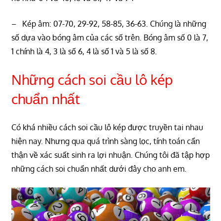
–
Kép âm: 07-70, 29-92, 58-85, 36-63. Chúng là những
số dựa vào bóng âm của các số trên. Bóng âm số 0 là 7,
1 chính là 4, 3 là số 6, 4 là số 1 và 5 là số 8.
Những cách soi cầu lô kép
chuẩn nhất
Có khá nhiều cách soi cầu lô kép được truyền tai nhau
hiện nay. Nhưng qua quá trình sàng lọc, tính toán cẩn
thận về xác suất sinh ra lợi nhuận. Chúng tôi đã tập hợp
những cách soi chuẩn nhất dưới đây cho anh em.