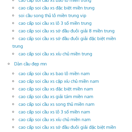
cao cấp soi cầu xs bao lô miền trung
cao cấp soi cầu xs đặc biệt miền trung
soi cầu song thủ lô miền trung vip
cao cấp soi cầu xs lô 3 số miền trung
cao cấp soi cầu xs sớ đầu đuôi giải 8 miền trung
cao cấp soi cầu xs sớ đầu đuôi giải đặc biệt miền
trung
cao cấp soi cầu xs xíu chủ miền trung
Dàn cầu đẹp mn
cao cấp soi cầu xs bao lô miền nam
cao cấp soi cầu xs cặp xíu chủ miền nam
cao cấp soi cầu xs đặc biệt miền nam
cao cấp soi cầu xs giải tám miền nam
cao cấp soi cầu xs song thủ miền nam
cao cấp soi cầu xs lô 3 số miền nam
cao cấp soi cầu xs xíu chủ miền nam
cao cấp soi cầu xs sớ đầu đuôi giải đặc biệt miền