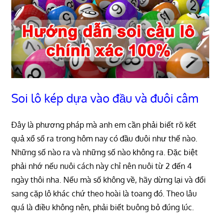
Soi lô kép dựa vào đầu và đuôi câm
Đây là phương pháp mà anh em cần phải biết rõ kết
quả xổ số ra trong hôm nay có đầu đuôi như thế nào.
Những số nào ra và những số nào không ra. Đặc biệt
phải nhớ nếu nuôi cách này chỉ nên nuôi từ 2 đến 4
ngày thôi nha. Nếu mà số không về, hãy dừng lại và đổi
sang cặp lô khác chứ theo hoài là toang đó. Theo lâu
quá là điều không nên, phải biết buông bỏ đúng lúc.