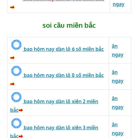
ngay
soi cầu miền bắc
ăn
bao hôm nay dàn lô 6 số miền bắc
ngay
ăn
bao hôm nay dàn lô 8 số miền bắc
ngay
ăn
bao hôm nay dàn lô xiên 2 miền
ngay
bắc
ăn
bao hôm nay dàn lô xiên 3 miền
ngay
bắc