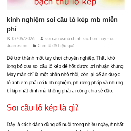
kinh nghiệm soi cầu lô kép mb miễn
phí
07/05/2026
soi cau xsmb chinh xac hom nay - du
doan xsmn
Chơi lô đề hiệu quả
Để trở thành một tay chơi chuyên nghiệp. Thật khó
lòng bỏ qua soi cầu lô kép để hốt được lợi nhuận khủng.
May mắn chỉ là một phần nhỏ thôi, còn lại để ăn được
lô anh em phải có kinh nghiệm, phương pháp và những
bí kíp nhất định mà không phải ai cũng chia sẻ đâu.
Soi cầu lô kép là gì?
Đây là cách đánh dùng để nuôi trong nhiều ngày, ít nhất