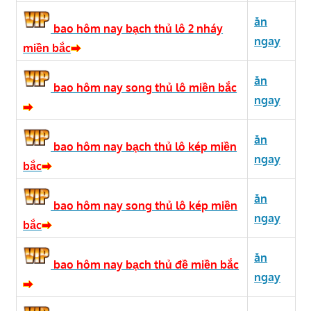
ăn
bao hôm nay bạch thủ lô 2 nháy
ngay
miền bắc
ăn
bao hôm nay song thủ lô miền bắc
ngay
ăn
bao hôm nay bạch thủ lô kép miền
ngay
bắc
ăn
bao hôm nay song thủ lô kép miền
ngay
bắc
ăn
bao hôm nay bạch thủ đề miền bắc
ngay