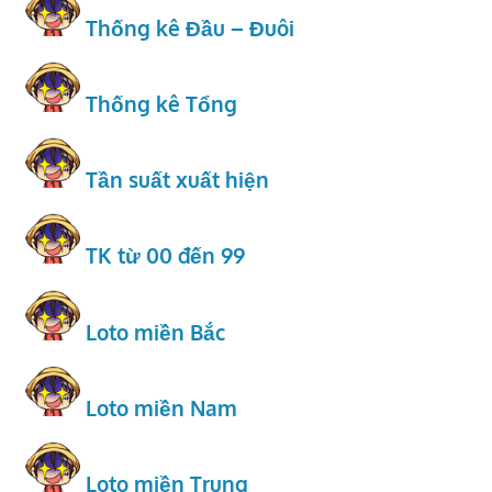
Thống kê Đầu – Đuôi
Thống kê Tổng
Tần suất xuất hiện
TK từ 00 đến 99
Loto miền Bắc
Loto miền Nam
Loto miền Trung