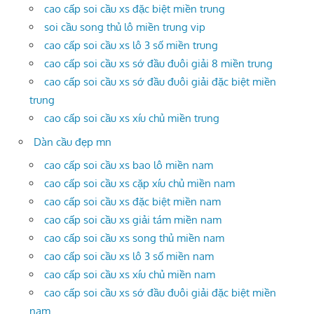
cao cấp soi cầu xs đặc biệt miền trung
soi cầu song thủ lô miền trung vip
cao cấp soi cầu xs lô 3 số miền trung
cao cấp soi cầu xs sớ đầu đuôi giải 8 miền trung
cao cấp soi cầu xs sớ đầu đuôi giải đặc biệt miền
trung
cao cấp soi cầu xs xíu chủ miền trung
Dàn cầu đẹp mn
cao cấp soi cầu xs bao lô miền nam
cao cấp soi cầu xs cặp xíu chủ miền nam
cao cấp soi cầu xs đặc biệt miền nam
cao cấp soi cầu xs giải tám miền nam
cao cấp soi cầu xs song thủ miền nam
cao cấp soi cầu xs lô 3 số miền nam
cao cấp soi cầu xs xíu chủ miền nam
cao cấp soi cầu xs sớ đầu đuôi giải đặc biệt miền
nam