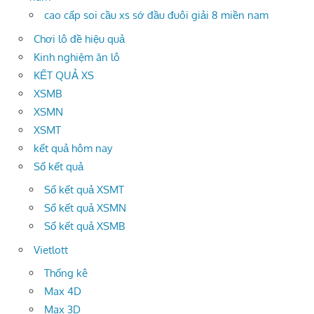
cao cấp soi cầu xs sớ đầu đuôi giải 8 miền nam
Chơi lô đề hiệu quả
Kinh nghiệm ăn lô
KẾT QUẢ XS
XSMB
XSMN
XSMT
kết quả hôm nay
Sổ kết quả
Sổ kết quả XSMT
Sổ kết quả XSMN
Sổ kết quả XSMB
Vietlott
Thống kê
Max 4D
Max 3D