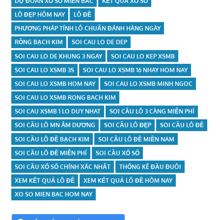
DỰ ĐOÁN XỔ SỐ MIỀN BẮC
KẾT QUẢ XỔ SỐ
LÔ ĐẸP HÔM NAY
LÔ ĐỀ
PHƯƠNG PHÁP TÍNH LÔ CHUẨN ĐÁNH HÀNG NGÀY
RỒNG BẠCH KIM
SOI CAU LO DE DEP
SOI CAU LO DE KHUNG 3 NGAY
SOI CAU LO KEP XSMB
SOI CAU LO XSMB 3S
SOI CAU LO XSMB 16 NHAY HOM NAY
SOI CAU LO XSMB HOM NAY
SOI CAU LO XSMB MINH NGOC
SOI CAU LO XSMB RONG BACH KIM
SOI CAU XSMB 1 LO DUY NHAT
SOI CẦU LÔ 3 CÀNG MIỄN PHÍ
SOI CẦU LÔ MN ÂM DƯƠNG
SOI CẦU LÔ ĐẸP
SOI CẦU LÔ ĐỀ
SOI CẦU LÔ ĐỀ BẠCH KIM
SOI CẦU LÔ ĐỀ MIỀN NAM
SOI CẦU LÔ ĐỀ MIỄN PHÍ
SOI CẦU XỔ SỐ
SOI CẦU XỔ SỐ CHÍNH XÁC NHẤT
THỐNG KÊ ĐẦU ĐUÔI
XEM KẾT QUẢ LÔ ĐỀ
XEM KẾT QUẢ LÔ ĐỀ HÔM NAY
XO SO MIEN BAC HOM NAY