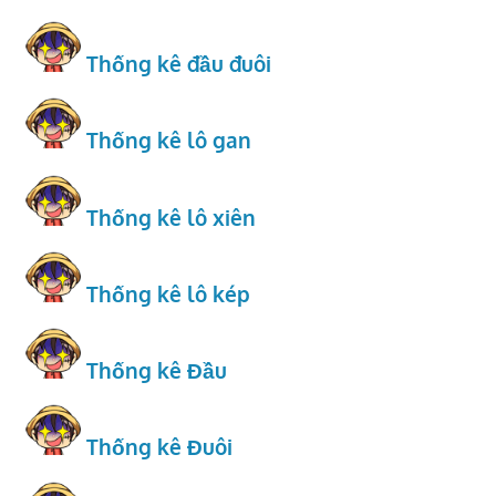
Thống kê đầu đuôi
Thống kê lô gan
Thống kê lô xiên
Thống kê lô kép
Thống kê Đầu
Thống kê Đuôi