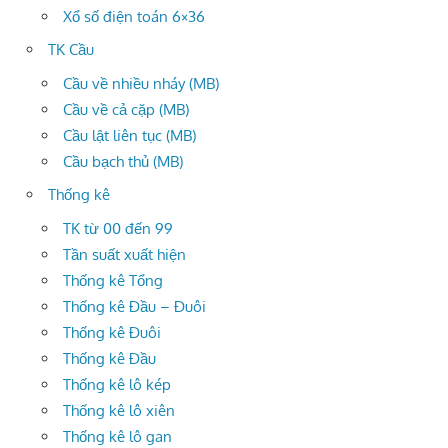
Xổ số điện toán 6×36
TK Cầu
Cầu về nhiều nháy (MB)
Cầu về cả cặp (MB)
Cầu lật liên tục (MB)
Cầu bạch thủ (MB)
Thống kê
TK từ 00 đến 99
Tần suất xuất hiện
Thống kê Tổng
Thống kê Đầu – Đuôi
Thống kê Đuôi
Thống kê Đầu
Thống kê lô kép
Thống kê lô xiên
Thống kê lô gan