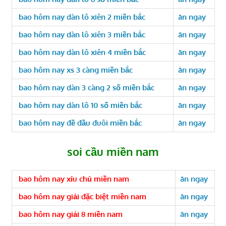
bao hôm nay dàn lô xiên 2 miền bắc
ăn ngay
bao hôm nay dàn lô xiên 3 miền bắc
ăn ngay
bao hôm nay dàn lô xiên 4 miền bắc
ăn ngay
bao hôm nay xs 3 càng miền bắc
ăn ngay
bao hôm nay dàn 3 càng 2 số miền bắc
ăn ngay
bao hôm nay dàn lô 10 số miền bắc
ăn ngay
bao hôm nay đề đầu đuôi miền bắc
ăn ngay
soi cầu miền nam
bao hôm nay xỉu chủ miền nam
ăn ngay
bao hôm nay giải đặc biệt miền nam
ăn ngay
bao hôm nay giải 8 miền nam
ăn ngay