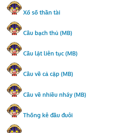
Xổ số thần tài
Cầu bạch thủ (MB)
Cầu lật liên tục (MB)
Cầu về cả cặp (MB)
Cầu về nhiều nháy (MB)
Thống kê đầu đuôi