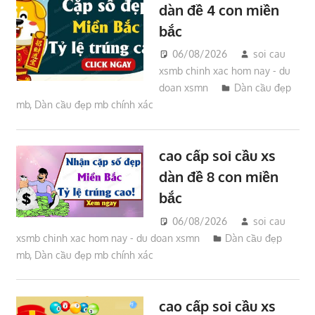
dàn đề 4 con miền
bắc
06/08/2026
soi cau
xsmb chinh xac hom nay - du
doan xsmn
Dàn cầu đẹp
mb
,
Dàn cầu đẹp mb chính xác
cao cấp soi cầu xs
dàn đề 8 con miền
bắc
06/08/2026
soi cau
xsmb chinh xac hom nay - du doan xsmn
Dàn cầu đẹp
mb
,
Dàn cầu đẹp mb chính xác
cao cấp soi cầu xs