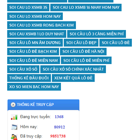
SOI CAU LO XSMB 3S
SOI CAU LO XSMB 16 NHAY HOM NAY
SOI CAU LO XSMB HOM NAY
SOI CAU LO XSMB RONG BACH KIM
SOI CAU XSMB 1 LO DUY NHAT
SOI CẦU LÔ 3 CÀNG MIỄN PHÍ
SOI CẦU LÔ MN ÂM DƯƠNG
SOI CẦU LÔ ĐẸP
SOI CẦU LÔ ĐỀ
SOI CẦU LÔ ĐỀ BẠCH KIM
SOI CẦU LÔ ĐỀ HÀ NỘI
SOI CẦU LÔ ĐỀ MIỀN NAM
SOI CẦU LÔ ĐỀ MIỄN PHÍ
SOI CẦU XỔ SỐ
SOI CẦU XỔ SỐ CHÍNH XÁC NHẤT
THỐNG KÊ ĐẦU ĐUÔI
XEM KẾT QUẢ LÔ ĐỀ
XO SO MIEN BAC HOM NAY