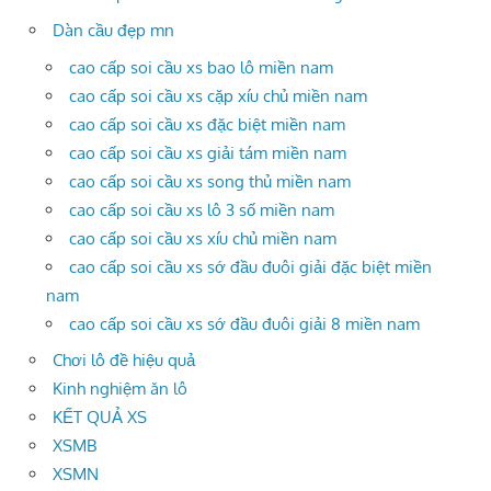
Dàn cầu đẹp mn
cao cấp soi cầu xs bao lô miền nam
cao cấp soi cầu xs cặp xíu chủ miền nam
cao cấp soi cầu xs đặc biệt miền nam
cao cấp soi cầu xs giải tám miền nam
cao cấp soi cầu xs song thủ miền nam
cao cấp soi cầu xs lô 3 số miền nam
cao cấp soi cầu xs xíu chủ miền nam
cao cấp soi cầu xs sớ đầu đuôi giải đặc biệt miền
nam
cao cấp soi cầu xs sớ đầu đuôi giải 8 miền nam
Chơi lô đề hiệu quả
Kinh nghiệm ăn lô
KẾT QUẢ XS
XSMB
XSMN