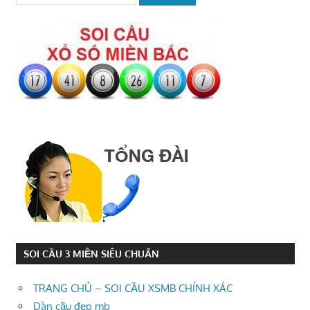
SOI CẦU 3 MIỀN SIÊU CHUẨN
TRANG CHỦ – SOI CẦU XSMB CHÍNH XÁC
Dàn cầu đẹp mb