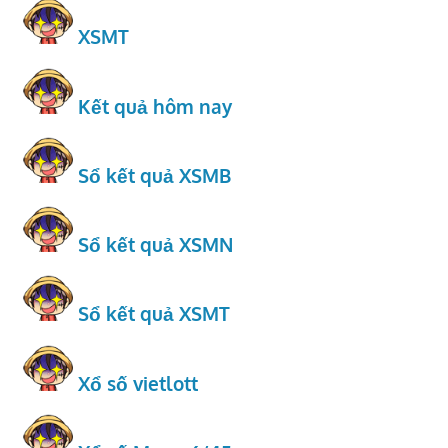
XSMT
Kết quả hôm nay
Sổ kết quả XSMB
Sổ kết quả XSMN
Sổ kết quả XSMT
Xổ số vietlott