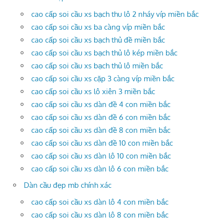
cao cấp soi cầu xs bạch thu lô 2 nháy víp miền bắc
cao cấp soi cầu xs ba càng víp miền bắc
cao cấp soi cầu xs bạch thủ đề miền bắc
cao cấp soi cầu xs bạch thủ lô kép miền bắc
cao cấp soi cầu xs bạch thủ lô miền bắc
cao cấp soi cầu xs cặp 3 càng víp miền bắc
cao cấp soi cầu xs lô xiên 3 miền bắc
cao cấp soi cầu xs dàn đề 4 con miền bắc
cao cấp soi cầu xs dàn đề 6 con miền bắc
cao cấp soi cầu xs dàn đề 8 con miền bắc
cao cấp soi cầu xs dàn đề 10 con miền bắc
cao cấp soi cầu xs dàn lô 10 con miền bắc
cao cấp soi cầu xs dàn lô 6 con miền bắc
Dàn cầu đẹp mb chính xác
cao cấp soi cầu xs dàn lô 4 con miền bắc
cao cấp soi cầu xs dàn lô 8 con miền bắc