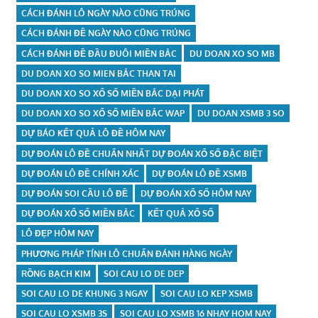
CÁCH ĐÁNH LÔ NGÀY NÀO CŨNG TRÚNG
CÁCH ĐÁNH ĐỀ NGÀY NÀO CŨNG TRÚNG
CÁCH ĐÁNH ĐỀ ĐẦU ĐUÔI MIỀN BẮC
DU DOAN XO SO MB
DU DOAN XO SO MIEN BẮC THAN TAI
DU DOAN XO SO XỔ SỐ MIỀN BẮC DẠI PHÁT
DU DOAN XO SO XỔ SỐ MIỀN BẮC WAP
DU DOAN XSMB 3 SO
DỰ BÁO KẾT QUẢ LÔ ĐỀ HÔM NAY
DỰ ĐOÁN LÔ ĐỀ CHUẨN NHẤT DỰ ĐOÁN XỔ SỐ ĐẶC BIỆT
DỰ ĐOÁN LÔ ĐỀ CHÍNH XÁC
DỰ ĐOÁN LÔ ĐỀ XSMB
DỰ ĐOÁN SOI CẦU LÔ ĐỀ
DỰ ĐOÁN XỔ SỐ HÔM NAY
DỰ ĐOÁN XỔ SỐ MIỀN BẮC
KẾT QUẢ XỔ SỐ
LÔ ĐẸP HÔM NAY
PHƯƠNG PHÁP TÍNH LÔ CHUẨN ĐÁNH HÀNG NGÀY
RỒNG BẠCH KIM
SOI CAU LO DE DEP
SOI CAU LO DE KHUNG 3 NGAY
SOI CAU LO KEP XSMB
SOI CAU LO XSMB 3S
SOI CAU LO XSMB 16 NHAY HOM NAY