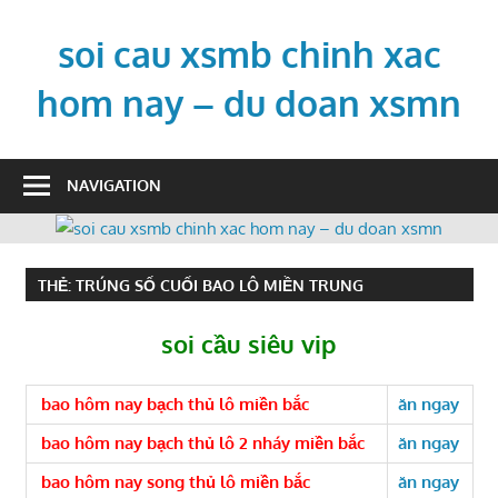
Skip
to
soi cau xsmb chinh xac
content
hom nay – du doan xsmn
soi
cau
NAVIGATION
xsmb
chinh
xac
THẺ:
TRÚNG SỐ CUỐI BAO LÔ MIỀN TRUNG
hom
nay
soi cầu siêu vip
–
du
bao hôm nay bạch thủ lô miền bắc
ăn ngay
doan
xsmn
bao hôm nay bạch thủ lô 2 nháy miền bắc
ăn ngay
bao hôm nay song thủ lô miền bắc
ăn ngay