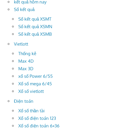
kết quả hôm nay
Sổ kết quả
Sổ kết quả XSMT
Sổ kết quả XSMN
Sổ kết quả XSMB
Vietlott
Thống kê
Max 4D
Max 3D
xổ số Power 6/55
Xổ số mega 6/45
Xổ số vietlott
Điện toán
Xổ số thần tài
Xổ số điện toán 123
Xổ số điện toán 6×36