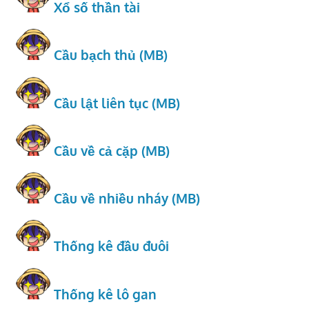
Xổ số thần tài
Cầu bạch thủ (MB)
Cầu lật liên tục (MB)
Cầu về cả cặp (MB)
Cầu về nhiều nháy (MB)
Thống kê đầu đuôi
Thống kê lô gan