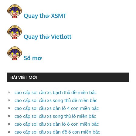
Quay thử XSMT
Quay thử Vietlott
Sổ mơ
BÀI VIẾT MỚI
cao cấp soi cầu xs bạch thủ đề miền bắc
cao cấp soi cầu xs song thủ đề miền bắc
cao cấp soi cầu xs dàn lô 4 con miền bắc
cao cấp soi cầu xs song thủ lô miền bắc
cao cấp soi cầu xs dàn lô 6 con miền bắc
cao cấp soi cầu xs dàn đề 6 con miền bắc