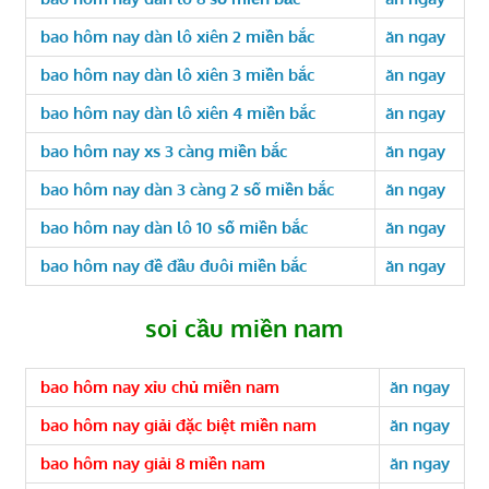
bao hôm nay dàn lô xiên 2 miền bắc
ăn ngay
bao hôm nay dàn lô xiên 3 miền bắc
ăn ngay
bao hôm nay dàn lô xiên 4 miền bắc
ăn ngay
bao hôm nay xs 3 càng miền bắc
ăn ngay
bao hôm nay dàn 3 càng 2 số miền bắc
ăn ngay
bao hôm nay dàn lô 10 số miền bắc
ăn ngay
bao hôm nay đề đầu đuôi miền bắc
ăn ngay
soi cầu miền nam
bao hôm nay xỉu chủ miền nam
ăn ngay
bao hôm nay giải đặc biệt miền nam
ăn ngay
bao hôm nay giải 8 miền nam
ăn ngay