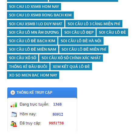
SOI CAU LO XSMB HOM NAY
SOI CAU LO XSMB RONG BACH KIM
SOI CAU XSMB 1 LO DUY NHAT
SOI CẦU LÔ 3 CÀNG MIỄN PHÍ
SOI CẦU LÔ MN ÂM DƯƠNG
SOI CẦU LÔ ĐẸP
SOI CẦU LÔ ĐỀ
SOI CẦU LÔ ĐỀ BẠCH KIM
SOI CẦU LÔ ĐỀ HÀ NỘI
SOI CẦU LÔ ĐỀ MIỀN NAM
SOI CẦU LÔ ĐỀ MIỄN PHÍ
SOI CẦU XỔ SỐ
SOI CẦU XỔ SỐ CHÍNH XÁC NHẤT
THỐNG KÊ ĐẦU ĐUÔI
XEM KẾT QUẢ LÔ ĐỀ
XO SO MIEN BAC HOM NAY