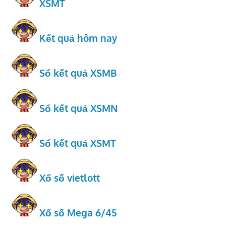
XSMT
Kết quả hôm nay
Sổ kết quả XSMB
Sổ kết quả XSMN
Sổ kết quả XSMT
Xổ số vietlott
Xổ số Mega 6/45