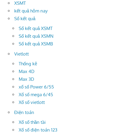
XSMT
kết quả hôm nay
Sổ kết quả
Sổ kết quả XSMT
Sổ kết quả XSMN
Sổ kết quả XSMB
Vietlott
Thống kê
Max 4D
Max 3D
xổ số Power 6/55
Xổ số mega 6/45
Xổ số vietlott
Điện toán
Xổ số thần tài
Xổ số điện toán 123