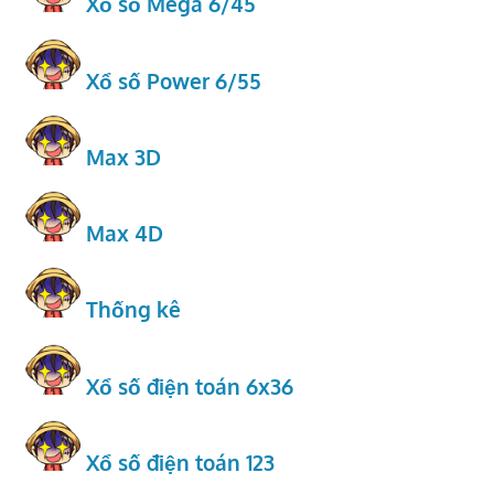
Xổ số Mega 6/45
Xổ số Power 6/55
Max 3D
Max 4D
Thống kê
Xổ số điện toán 6x36
Xổ số điện toán 123