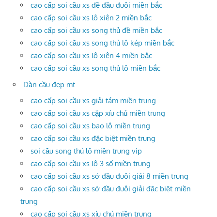
cao cấp soi cầu xs đề đầu đuôi miền bắc
cao cấp soi cầu xs lô xiên 2 miền bắc
cao cấp soi cầu xs song thủ đề miền bắc
cao cấp soi cầu xs song thủ lô kép miền bắc
cao cấp soi cầu xs lô xiên 4 miền bắc
cao cấp soi cầu xs song thủ lô miền bắc
Dàn cầu đẹp mt
cao cấp soi cầu xs giải tám miền trung
cao cấp soi cầu xs cặp xíu chủ miền trung
cao cấp soi cầu xs bao lô miền trung
cao cấp soi cầu xs đặc biệt miền trung
soi cầu song thủ lô miền trung vip
cao cấp soi cầu xs lô 3 số miền trung
cao cấp soi cầu xs sớ đầu đuôi giải 8 miền trung
cao cấp soi cầu xs sớ đầu đuôi giải đặc biệt miền
trung
cao cấp soi cầu xs xíu chủ miền trung