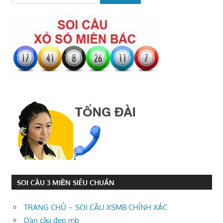
SOI CẦU 3 MIỀN SIÊU CHUẨN
TRANG CHỦ – SOI CẦU XSMB CHÍNH XÁC
Dàn cầu đẹp mb