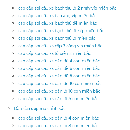
cao cấp soi cầu xs bạch thu lô 2 nháy víp miền bắc
cao cấp soi cầu xs ba càng víp miền bắc
cao cấp soi cầu xs bạch thủ đề miền bắc
cao cấp soi cầu xs bạch thủ lô kép miền bắc
cao cấp soi cầu xs bạch thủ lô miền bắc
cao cấp soi cầu xs cặp 3 càng víp miền bắc
cao cấp soi cầu xs lô xiên 3 miền bắc
cao cấp soi cầu xs dàn đề 4 con miền bắc
cao cấp soi cầu xs dàn đề 6 con miền bắc
cao cấp soi cầu xs dàn đề 8 con miền bắc
cao cấp soi cầu xs dàn đề 10 con miền bắc
cao cấp soi cầu xs dàn lô 10 con miền bắc
cao cấp soi cầu xs dàn lô 6 con miền bắc
Dàn cầu đẹp mb chính xác
cao cấp soi cầu xs dàn lô 4 con miền bắc
cao cấp soi cầu xs dàn lô 8 con miền bắc