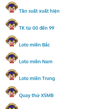
Tần suất xuất hiện
TK từ 00 đến 99
Loto miền Bắc
Loto miền Nam
Loto miền Trung
Quay thử XSMB