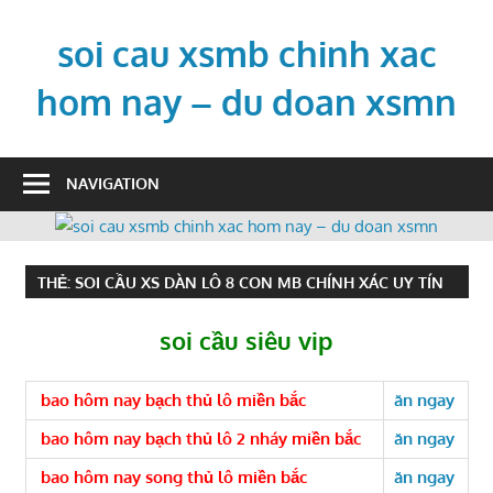
Skip
to
soi cau xsmb chinh xac
content
hom nay – du doan xsmn
soi
cau
NAVIGATION
xsmb
chinh
xac
THẺ:
SOI CẦU XS DÀN LÔ 8 CON MB CHÍNH XÁC UY TÍN
hom
nay
soi cầu siêu vip
–
du
bao hôm nay bạch thủ lô miền bắc
ăn ngay
doan
xsmn
bao hôm nay bạch thủ lô 2 nháy miền bắc
ăn ngay
bao hôm nay song thủ lô miền bắc
ăn ngay