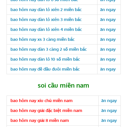
bao hôm nay dàn lô xiên 2 miền bắc
ăn ngay
bao hôm nay dàn lô xiên 3 miền bắc
ăn ngay
bao hôm nay dàn lô xiên 4 miền bắc
ăn ngay
bao hôm nay xs 3 càng miền bắc
ăn ngay
bao hôm nay dàn 3 càng 2 số miền bắc
ăn ngay
bao hôm nay dàn lô 10 số miền bắc
ăn ngay
bao hôm nay đề đầu đuôi miền bắc
ăn ngay
soi cầu miền nam
bao hôm nay xỉu chủ miền nam
ăn ngay
bao hôm nay giải đặc biệt miền nam
ăn ngay
bao hôm nay giải 8 miền nam
ăn ngay