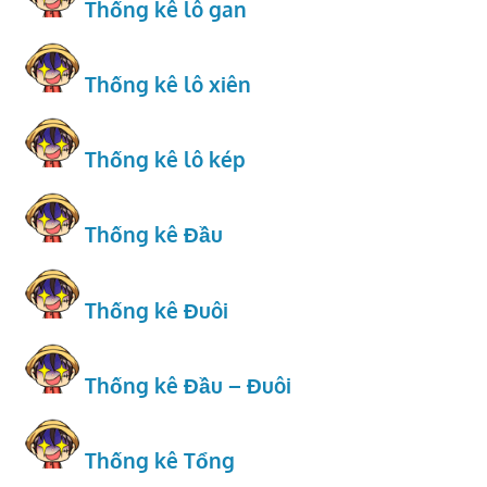
Thống kê lô gan
Thống kê lô xiên
Thống kê lô kép
Thống kê Đầu
Thống kê Đuôi
Thống kê Đầu – Đuôi
Thống kê Tổng