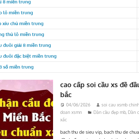
i 8 miền trung
 lô miền trung
 xỉu chủ miền trung
g thủ lô miền trung
 đuôi giải 8 miền trung
 đuôi đặc biệt miền trung
3 số miền trung
cao cấp soi cầu xs đề đầ
bắc
04/06/2026
soi cau xsmb chin
doan xsmn
Dàn cầu đẹp mb
,
Dàn c
xác
bach thu de sieu vip, bach thu de chu