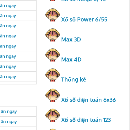
ăn ngay
ăn ngay
Xổ số Power 6/55
ăn ngay
ăn ngay
Max 3D
ăn ngay
ăn ngay
Max 4D
ăn ngay
ăn ngay
Thống kê
Xổ số điện toán 6x36
ăn ngay
Xổ số điện toán 123
ăn ngay