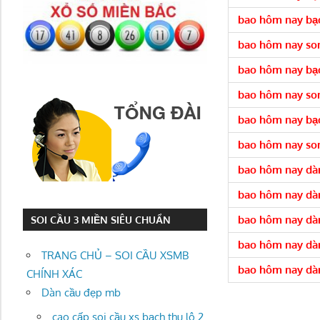
bao hôm nay bạc
bao hôm nay son
bao hôm nay bạc
bao hôm nay son
bao hôm nay bạc
bao hôm nay son
bao hôm nay dàn
bao hôm nay dàn
bao hôm nay dàn
SOI CẦU 3 MIỀN SIÊU CHUẨN
bao hôm nay dàn
TRANG CHỦ – SOI CẦU XSMB
bao hôm nay dàn
CHÍNH XÁC
Dàn cầu đẹp mb
cao cấp soi cầu xs bạch thu lô 2