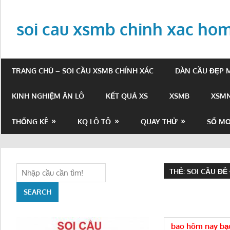
Skip
to
soi cau xsmb chinh xac ho
content
soi
cau
TRANG CHỦ – SOI CẦU XSMB CHÍNH XÁC
DÀN CẦU ĐẸP 
xsmb
chinh
KINH NGHIỆM ĂN LÔ
KẾT QUẢ XS
XSMB
XSM
xac
hom
THỐNG KÊ
KQ LÔ TÔ
QUAY THỬ
SỔ M
nay
–
du
doan
THẺ:
SOI CẦU ĐỀ
xsmn
SEARCH
bao hôm nay bạc