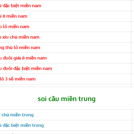
i đặc biệt miền nam
i 8 miền nam
o lô miền nam
 xỉu chủ miền nam
g thủ lô miền nam
 đuôi giải 8 miền nam
 đuôi đặc biệt miền nam
lô 3 số miền nam
soi cầu miền trung
 chủ miền trung
 đặc biệt miền trung