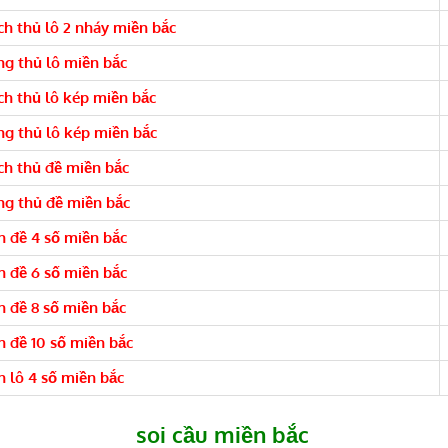
h thủ lô 2 nháy miền bắc
g thủ lô miền bắc
h thủ lô kép miền bắc
g thủ lô kép miền bắc
h thủ đề miền bắc
g thủ đề miền bắc
 đề 4 số miền bắc
 đề 6 số miền bắc
 đề 8 số miền bắc
 đề 10 số miền bắc
 lô 4 số miền bắc
soi cầu miền bắc