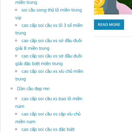
miền trung
soi cầu song thủ lô miền trung
vip
READ MORE
cao cấp soi cầu xs lô 3 số miền
trung
cao cấp soi cầu xs sớ đầu đuôi
giải 8 miền trung
cao cấp soi cầu xs sớ đầu đuôi
giải đặc biệt miền trung
cao cấp soi cầu xs xíu chủ miền
trung
Dàn cầu đẹp mn
cao cấp soi cầu xs bao lô miền
nam
cao cấp soi cầu xs cặp xíu chủ
miền nam
cao cấp soi cầu xs đặc biệt