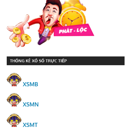
THỐNG KÊ XỔ SỐ TRỰC TIẾP
XSMB
XSMN
XSMT