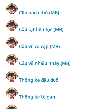
Cầu bạch thủ (MB)
Cầu lật liên tục (MB)
Cầu về cả cặp (MB)
Cầu về nhiều nháy (MB)
Thống kê đầu đuôi
Thống kê lô gan