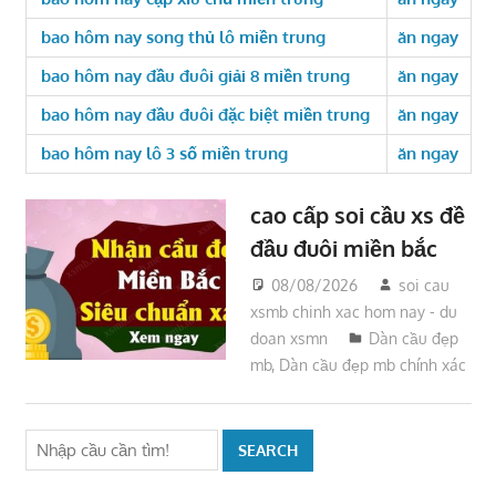
bao hôm nay song thủ lô miền trung
ăn ngay
bao hôm nay đầu đuôi giải 8 miền trung
ăn ngay
bao hôm nay đầu đuôi đặc biệt miền trung
ăn ngay
bao hôm nay lô 3 số miền trung
ăn ngay
cao cấp soi cầu xs đề
đầu đuôi miền bắc
08/08/2026
soi cau
xsmb chinh xac hom nay - du
doan xsmn
Dàn cầu đẹp
mb
,
Dàn cầu đẹp mb chính xác
SEARCH