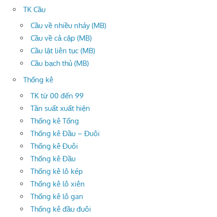
TK Cầu
Cầu về nhiều nháy (MB)
Cầu về cả cặp (MB)
Cầu lật liên tục (MB)
Cầu bạch thủ (MB)
Thống kê
TK từ 00 đến 99
Tần suất xuất hiện
Thống kê Tổng
Thống kê Đầu – Đuôi
Thống kê Đuôi
Thống kê Đầu
Thống kê lô kép
Thống kê lô xiên
Thống kê lô gan
Thống kê đầu đuôi