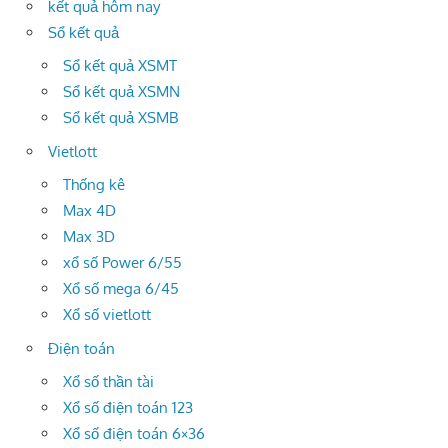
kết quả hôm nay
Sổ kết quả
Sổ kết quả XSMT
Sổ kết quả XSMN
Sổ kết quả XSMB
Vietlott
Thống kê
Max 4D
Max 3D
xổ số Power 6/55
Xổ số mega 6/45
Xổ số vietlott
Điện toán
Xổ số thần tài
Xổ số điện toán 123
Xổ số điện toán 6×36