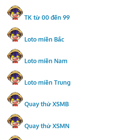
TK từ 00 đến 99
Loto miền Bắc
Loto miền Nam
Loto miền Trung
Quay thử XSMB
Quay thử XSMN