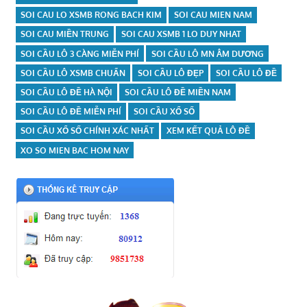
SOI CAU LO XSMB RONG BACH KIM
SOI CAU MIEN NAM
SOI CAU MIỀN TRUNG
SOI CAU XSMB 1 LO DUY NHAT
SOI CẦU LÔ 3 CÀNG MIỄN PHÍ
SOI CẦU LÔ MN ÂM DƯƠNG
SOI CẦU LÔ XSMB CHUẨN
SOI CẦU LÔ ĐẸP
SOI CẦU LÔ ĐỀ
SOI CẦU LÔ ĐỀ HÀ NỘI
SOI CẦU LÔ ĐỀ MIỀN NAM
SOI CẦU LÔ ĐỀ MIỄN PHÍ
SOI CẦU XỔ SỐ
SOI CẦU XỔ SỐ CHÍNH XÁC NHẤT
XEM KẾT QUẢ LÔ ĐỀ
XO SO MIEN BAC HOM NAY