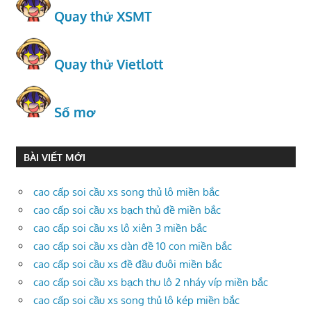
Quay thử XSMT
Quay thử Vietlott
Sổ mơ
BÀI VIẾT MỚI
cao cấp soi cầu xs song thủ lô miền bắc
cao cấp soi cầu xs bạch thủ đề miền bắc
cao cấp soi cầu xs lô xiên 3 miền bắc
cao cấp soi cầu xs dàn đề 10 con miền bắc
cao cấp soi cầu xs đề đầu đuôi miền bắc
cao cấp soi cầu xs bạch thu lô 2 nháy víp miền bắc
cao cấp soi cầu xs song thủ lô kép miền bắc