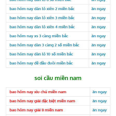
bao hôm nay dàn lô xiên 2 miền bắc
ăn ngay
bao hôm nay dàn lô xiên 3 miền bắc
ăn ngay
bao hôm nay dàn lô xiên 4 miền bắc
ăn ngay
bao hôm nay xs 3 càng miền bắc
ăn ngay
bao hôm nay dàn 3 càng 2 số miền bắc
ăn ngay
bao hôm nay dàn lô 10 số miền bắc
ăn ngay
bao hôm nay đề đầu đuôi miền bắc
ăn ngay
soi cầu miền nam
bao hôm nay xỉu chủ miền nam
ăn ngay
bao hôm nay giải đặc biệt miền nam
ăn ngay
bao hôm nay giải 8 miền nam
ăn ngay