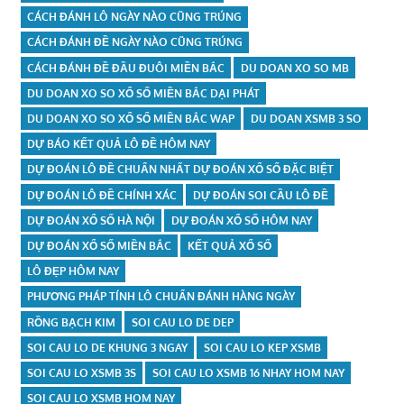
CÁCH ĐÁNH LÔ NGÀY NÀO CŨNG TRÚNG
CÁCH ĐÁNH ĐỀ NGÀY NÀO CŨNG TRÚNG
CÁCH ĐÁNH ĐỀ ĐẦU ĐUÔI MIỀN BẮC
DU DOAN XO SO MB
DU DOAN XO SO XỔ SỐ MIỀN BẮC DẠI PHÁT
DU DOAN XO SO XỔ SỐ MIỀN BẮC WAP
DU DOAN XSMB 3 SO
DỰ BÁO KẾT QUẢ LÔ ĐỀ HÔM NAY
DỰ ĐOÁN LÔ ĐỀ CHUẨN NHẤT DỰ ĐOÁN XỔ SỐ ĐẶC BIỆT
DỰ ĐOÁN LÔ ĐỀ CHÍNH XÁC
DỰ ĐOÁN SOI CẦU LÔ ĐỀ
DỰ ĐOÁN XỔ SỐ HÀ NỘI
DỰ ĐOÁN XỔ SỐ HÔM NAY
DỰ ĐOÁN XỔ SỐ MIỀN BẮC
KẾT QUẢ XỔ SỐ
LÔ ĐẸP HÔM NAY
PHƯƠNG PHÁP TÍNH LÔ CHUẨN ĐÁNH HÀNG NGÀY
RỒNG BẠCH KIM
SOI CAU LO DE DEP
SOI CAU LO DE KHUNG 3 NGAY
SOI CAU LO KEP XSMB
SOI CAU LO XSMB 3S
SOI CAU LO XSMB 16 NHAY HOM NAY
SOI CAU LO XSMB HOM NAY