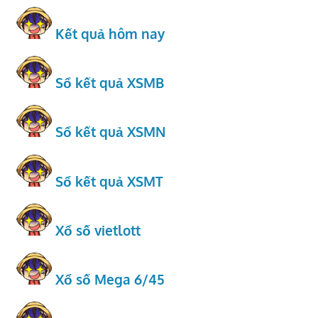
Kết quả hôm nay
Sổ kết quả XSMB
Sổ kết quả XSMN
Sổ kết quả XSMT
Xổ số vietlott
Xổ số Mega 6/45