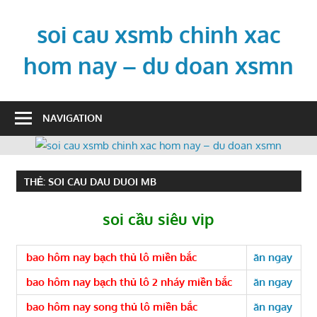
Skip
to
soi cau xsmb chinh xac
content
hom nay – du doan xsmn
soi
cau
NAVIGATION
xsmb
chinh
xac
THẺ:
SOI CAU DAU DUOI MB
hom
nay
soi cầu siêu vip
–
du
bao hôm nay bạch thủ lô miền bắc
ăn ngay
doan
xsmn
bao hôm nay bạch thủ lô 2 nháy miền bắc
ăn ngay
bao hôm nay song thủ lô miền bắc
ăn ngay