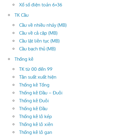
Xổ số điện toán 6×36
TK Cầu
Cầu về nhiều nháy (MB)
Cầu về cả cặp (MB)
Cầu lật liên tục (MB)
Cầu bạch thủ (MB)
Thống kê
TK từ 00 đến 99
Tần suất xuất hiện
Thống kê Tổng
Thống kê Đầu – Đuôi
Thống kê Đuôi
Thống kê Đầu
Thống kê lô kép
Thống kê lô xiên
Thống kê lô gan