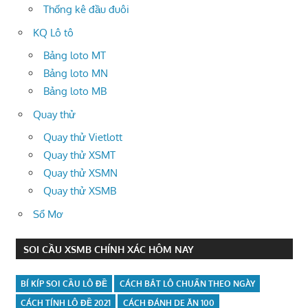
Thống kê đầu đuôi
KQ Lô tô
Bảng loto MT
Bảng loto MN
Bảng loto MB
Quay thử
Quay thử Vietlott
Quay thử XSMT
Quay thử XSMN
Quay thử XSMB
Sổ Mơ
SOI CẦU XSMB CHÍNH XÁC HÔM NAY
BÍ KÍP SOI CẦU LÔ ĐỀ
CÁCH BẮT LÔ CHUẨN THEO NGÀY
CÁCH TÍNH LÔ ĐỀ 2021
CÁCH ĐÁNH DE ĂN 100