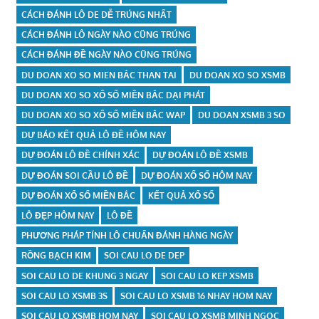
CÁCH ĐÁNH LÔ DE DỄ TRÚNG NHẤT
CÁCH ĐÁNH LÔ NGÀY NÀO CŨNG TRÚNG
CÁCH ĐÁNH ĐỀ NGÀY NÀO CŨNG TRÚNG
DU DOAN XO SO MIEN BẮC THAN TAI
DU DOAN XO SO XSMB
DU DOAN XO SO XỔ SỐ MIỀN BẮC DẠI PHÁT
DU DOAN XO SO XỔ SỐ MIỀN BẮC WAP
DU DOAN XSMB 3 SO
DỰ BÁO KẾT QUẢ LÔ ĐỀ HÔM NAY
DỰ ĐOÁN LÔ ĐỀ CHÍNH XÁC
DỰ ĐOÁN LÔ ĐỀ XSMB
DỰ ĐOÁN SOI CẦU LÔ ĐỀ
DỰ ĐOÁN XỔ SỐ HÔM NAY
DỰ ĐOÁN XỔ SỐ MIỀN BẮC
KẾT QUẢ XỔ SỐ
LÔ ĐẸP HÔM NAY
LÔ ĐỀ
PHƯƠNG PHÁP TÍNH LÔ CHUẨN ĐÁNH HÀNG NGÀY
RỒNG BẠCH KIM
SOI CAU LO DE DEP
SOI CAU LO DE KHUNG 3 NGAY
SOI CAU LO KEP XSMB
SOI CAU LO XSMB 3S
SOI CAU LO XSMB 16 NHAY HOM NAY
SOI CAU LO XSMB HOM NAY
SOI CAU LO XSMB MINH NGOC