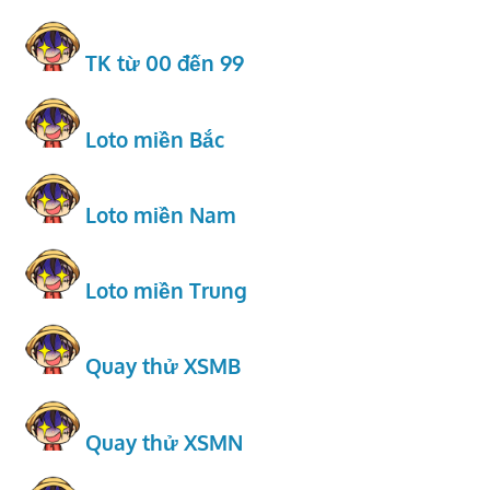
TK từ 00 đến 99
Loto miền Bắc
Loto miền Nam
Loto miền Trung
Quay thử XSMB
Quay thử XSMN