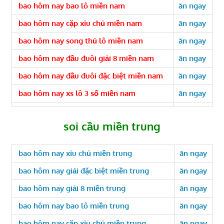
bao hôm nay bao lô miền nam
ăn ngay
bao hôm nay cặp xỉu chủ miền nam
ăn ngay
bao hôm nay song thủ lô miền nam
ăn ngay
bao hôm nay đầu đuôi giải 8 miền nam
ăn ngay
bao hôm nay đầu đuôi đặc biệt miền nam
ăn ngay
bao hôm nay xs lô 3 số miền nam
ăn ngay
soi cầu miền trung
bao hôm nay xỉu chủ miền trung
ăn ngay
bao hôm nay giải đặc biệt miền trung
ăn ngay
bao hôm nay giải 8 miền trung
ăn ngay
bao hôm nay bao lô miền trung
ăn ngay
bao hôm nay cặp xỉu chủ miền trung
ăn ngay