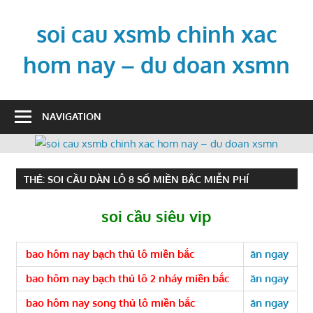
Skip
to
soi cau xsmb chinh xac
content
hom nay – du doan xsmn
soi
cau
NAVIGATION
xsmb
chinh
xac
THẺ:
SOI CẦU DÀN LÔ 8 SỐ MIỀN BẮC MIỄN PHÍ
hom
nay
soi cầu siêu vip
–
du
bao hôm nay bạch thủ lô miền bắc
ăn ngay
doan
xsmn
bao hôm nay bạch thủ lô 2 nháy miền bắc
ăn ngay
bao hôm nay song thủ lô miền bắc
ăn ngay