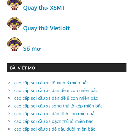
Quay thử XSMT
Quay thử Vietlott
Sổ mơ
BÀI VIẾT MỚI
cao cấp soi cầu xs lô xiên 3 miền bắc
cao cấp soi cầu xs dàn đề 6 con miền bắc
cao cấp soi cầu xs dàn đề 8 con miền bắc
cao cấp soi cầu xs song thủ lô kép miền bắc
cao cấp soi cầu xs dàn lô 6 con miền bắc
cao cấp soi cầu xs bạch thủ lô miền bắc
cao cấp soi cầu xs đề đầu đuôi miền bắc