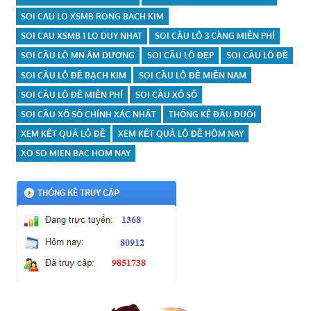
SOI CAU LO XSMB RONG BACH KIM
SOI CAU XSMB 1 LO DUY NHAT
SOI CẦU LÔ 3 CÀNG MIỄN PHÍ
SOI CẦU LÔ MN ÂM DƯƠNG
SOI CẦU LÔ ĐẸP
SOI CẦU LÔ ĐỀ
SOI CẦU LÔ ĐỀ BẠCH KIM
SOI CẦU LÔ ĐỀ MIỀN NAM
SOI CẦU LÔ ĐỀ MIỄN PHÍ
SOI CẦU XỔ SỐ
SOI CẦU XỔ SỐ CHÍNH XÁC NHẤT
THỐNG KÊ ĐẦU ĐUÔI
XEM KẾT QUẢ LÔ ĐỀ
XEM KẾT QUẢ LÔ ĐỀ HÔM NAY
XO SO MIEN BAC HOM NAY