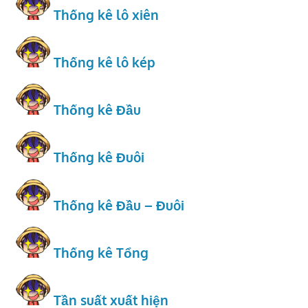
Thống kê lô xiên
Thống kê lô kép
Thống kê Đầu
Thống kê Đuôi
Thống kê Đầu – Đuôi
Thống kê Tổng
Tần suất xuất hiện