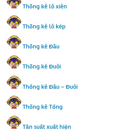
Thống kê lô xiên
Thống kê lô kép
Thống kê Đầu
Thống kê Đuôi
Thống kê Đầu – Đuôi
Thống kê Tổng
Tần suất xuất hiện