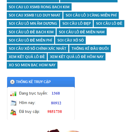
SOI CAU LO XSMB RONG BACH KIM
SOI CAU XSMB 1 LO DUY NHAT
SOI CẦU LÔ 3 CÀNG MIỄN PHÍ
SOI CẦU LÔ MN ÂM DƯƠNG
SOI CẦU LÔ ĐẸP
SOI CẦU LÔ ĐỀ
SOI CẦU LÔ ĐỀ BẠCH KIM
SOI CẦU LÔ ĐỀ MIỀN NAM
SOI CẦU LÔ ĐỀ MIỄN PHÍ
SOI CẦU XỔ SỐ
SOI CẦU XỔ SỐ CHÍNH XÁC NHẤT
THỐNG KÊ ĐẦU ĐUÔI
XEM KẾT QUẢ LÔ ĐỀ
XEM KẾT QUẢ LÔ ĐỀ HÔM NAY
XO SO MIEN BAC HOM NAY