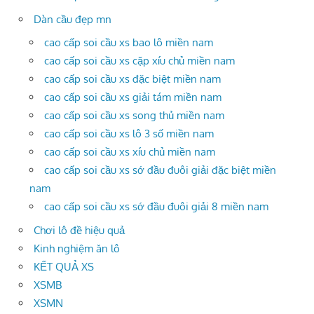
Dàn cầu đẹp mn
cao cấp soi cầu xs bao lô miền nam
cao cấp soi cầu xs cặp xíu chủ miền nam
cao cấp soi cầu xs đặc biệt miền nam
cao cấp soi cầu xs giải tám miền nam
cao cấp soi cầu xs song thủ miền nam
cao cấp soi cầu xs lô 3 số miền nam
cao cấp soi cầu xs xíu chủ miền nam
cao cấp soi cầu xs sớ đầu đuôi giải đặc biệt miền
nam
cao cấp soi cầu xs sớ đầu đuôi giải 8 miền nam
Chơi lô đề hiệu quả
Kinh nghiệm ăn lô
KẾT QUẢ XS
XSMB
XSMN