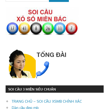
SOI CẦU 3 MIỀN SIÊU CHUẨN
TRANG CHỦ – SOI CẦU XSMB CHÍNH XÁC
Dàn cầu đẹp mb