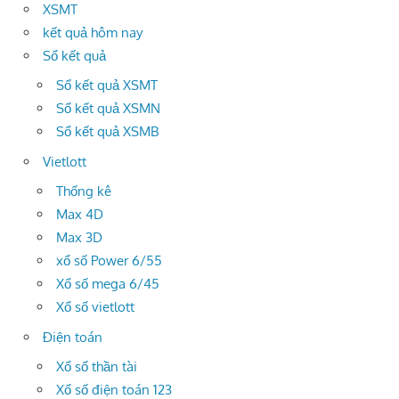
XSMT
kết quả hôm nay
Sổ kết quả
Sổ kết quả XSMT
Sổ kết quả XSMN
Sổ kết quả XSMB
Vietlott
Thống kê
Max 4D
Max 3D
xổ số Power 6/55
Xổ số mega 6/45
Xổ số vietlott
Điện toán
Xổ số thần tài
Xổ số điện toán 123