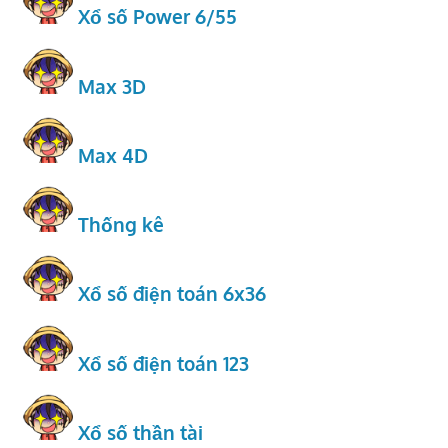
Xổ số Power 6/55
Max 3D
Max 4D
Thống kê
Xổ số điện toán 6x36
Xổ số điện toán 123
Xổ số thần tài